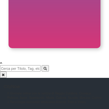
CityNow
Il Giornale online con le notizie di
Reggio Calabria. Cronaca,
Politica,
Sport, Spettacolo, Moda, Cultura,
Scuola, Musica, Cucina
e Tecnologia
raccontati attraverso Articoli, Foto e
Video.