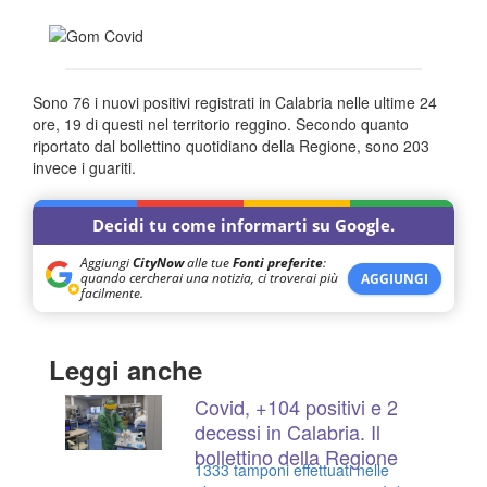
Sono 76 i nuovi positivi registrati in Calabria nelle ultime 24
ore, 19 di questi nel territorio reggino. Secondo quanto
riportato dal bollettino quotidiano della Regione, sono 203
invece i guariti.
Decidi tu come informarti su Google.
Aggiungi
CityNow
alle tue
Fonti preferite
:
quando cercherai una notizia, ci troverai più
AGGIUNGI
facilmente.
Leggi anche
Covid, +104 positivi e 2
decessi in Calabria. Il
bollettino della Regione
1333 tamponi effettuati nelle