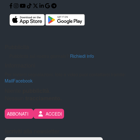
Pubblicità
Pubblicità sul nostro giornale?
Richiedi info
Informazioni
Per inviarci segnalazioni, foto e video puoi contattarci tramite:
Mail
Facebook
Niente
pubblicità.
Nessun
tracciamento.
ABBONATI
ACCEDI
Iscriviti alla newsletter