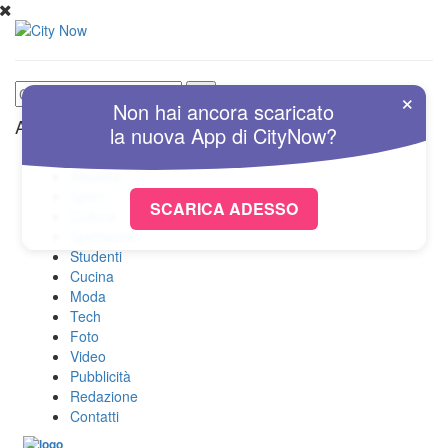
×
Non hai ancora scaricato
Altre Sezioni
la nuova
App
di
CityNow?
Home
Attualità
Sport
SCARICA ADESSO
Cultura
Spettacolo
Studenti
Cucina
Moda
Tech
Foto
Video
Pubblicità
Redazione
Contatti