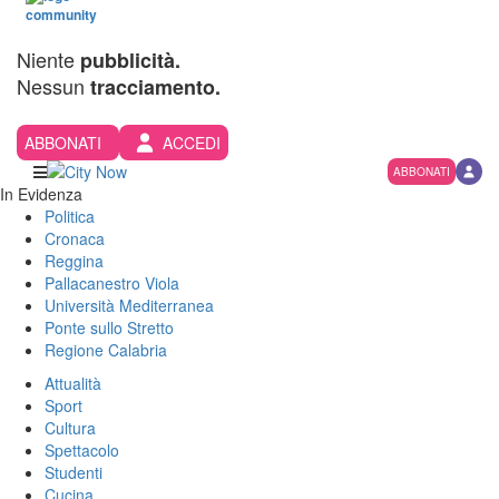
Niente
pubblicità.
Nessun
tracciamento.
ABBONATI
ACCEDI
ABBONATI
In Evidenza
Politica
Cronaca
Reggina
Pallacanestro Viola
Università Mediterranea
Ponte sullo Stretto
Regione Calabria
Attualità
Sport
Cultura
Spettacolo
Studenti
Cucina