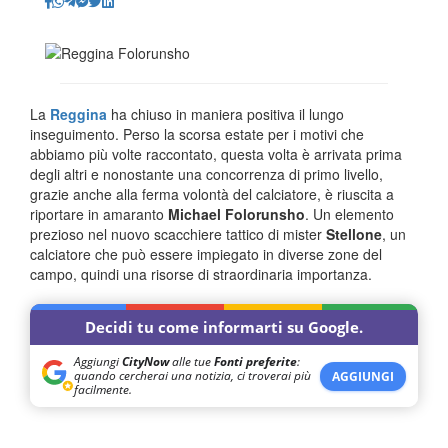
La
Reggina
ha chiuso in maniera positiva il lungo
inseguimento. Perso la scorsa estate per i motivi che
abbiamo più volte raccontato, questa volta è arrivata prima
degli altri e nonostante una concorrenza di primo livello,
grazie anche alla ferma volontà del calciatore, è riuscita a
riportare in amaranto
Michael Folorunsho
. Un elemento
prezioso nel nuovo scacchiere tattico di mister
Stellone
, un
calciatore che può essere impiegato in diverse zone del
campo, quindi una risorse di straordinaria importanza.
Decidi tu come informarti su Google.
Aggiungi
CityNow
alle tue
Fonti preferite
:
quando cercherai una notizia, ci troverai più
AGGIUNGI
facilmente.