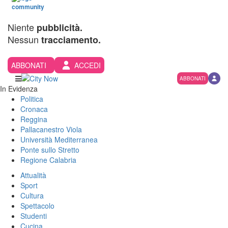
Niente
pubblicità.
Nessun
tracciamento.
ABBONATI
ACCEDI
ABBONATI
In Evidenza
Politica
Cronaca
Reggina
Pallacanestro Viola
Università Mediterranea
Ponte sullo Stretto
Regione Calabria
Attualità
Sport
Cultura
Spettacolo
Studenti
Cucina