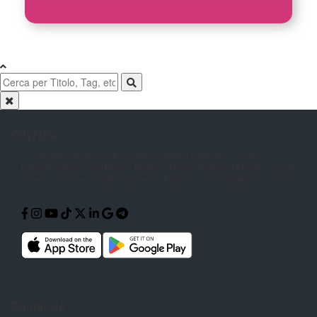
CityNow
Il Giornale online con le notizie di
Reggio Calabria. Cronaca,
Politica,
Sport, Spettacolo, Moda, Cultura,
Scuola, Musica, Cucina
e Tecnologia
raccontati attraverso Articoli, Foto e
Video.
Pubblicità