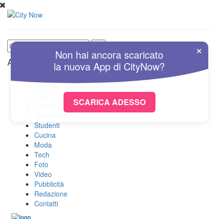
×
Non hai ancora scaricato
Altre Sezioni
la nuova
App
di
CityNow?
Home
Attualità
Sport
SCARICA ADESSO
Cultura
Spettacolo
Studenti
Cucina
Moda
Tech
Foto
Video
Pubblicità
Redazione
Contatti