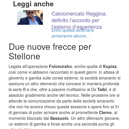
Leggi anche
Calciomercato Reggina:
definito l’accordo per
l’esterno d’esperienza
Entro questa settimana
arriveranno alcune
ufficializzazioni. Attesa anche
Due nuove frecce per
per Folorunsho
Stellone
Legata all’operazione
Folorunsho
, anche quella di
Kupisz
,
così come vi abbiamo raccontato in questi giorni. In attesa di
gioventù e gamba sulle corsie esterne, la società amaranto si
assicura un altro elemento che conosce in maniera profonda
la serie B e che, oltre a piacere moltissimo al Ds
Taibi
, è di
assoluto gradimento anche del tecnico. Nelle prossime ore si
attende la comunicazione da parte della società amaranto
che non ha ancora chiuso questa sessione e spera fino al 31
di gennaio di poter arrivare anche al promettente
Ciervo
, al
momento bloccato dal
Sassuolo
. Un altro difensore giovane,
un esterno di gamba e forse anche una seconda punta gli