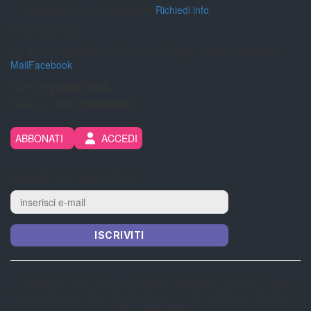
Pubblicità sul nostro giornale?
Richiedi info
Informazioni
Per inviarci segnalazioni, foto e video puoi contattarci tramite:
Mail
Facebook
Niente
pubblicità.
Nessun
tracciamento.
ABBONATI
ACCEDI
Iscriviti alla newsletter
ISCRIVITI
CityNow.it - Reg. Tribunale Reggio Calabria n 13/2013 | Coop.
“Libero Nocera” ARL - Via Modena, 14 - 89132 Reggio Calabria -
P.I. 00866240807