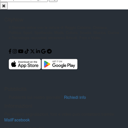
CityNow
Il Giornale online con le notizie di
Reggio Calabria. Cronaca,
Politica,
Sport, Spettacolo, Moda, Cultura,
Scuola, Musica, Cucina
e Tecnologia
raccontati attraverso Articoli, Foto e
Video.
Pubblicità
Pubblicità sul nostro giornale?
Richiedi info
Informazioni
Per inviarci segnalazioni, foto e video puoi contattarci tramite:
Mail
Facebook