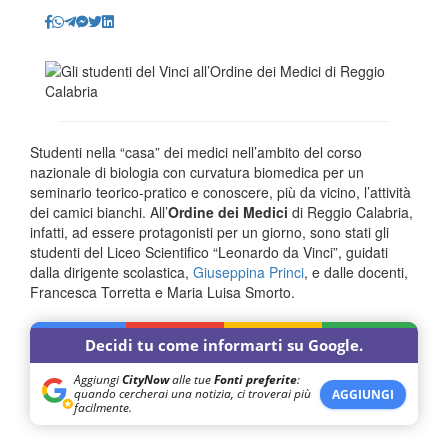
Studenti nella “casa” dei medici nell’ambito del corso
nazionale di biologia con curvatura biomedica per un
seminario teorico-pratico e conoscere, più da vicino, l’attività
dei camici bianchi. All’
Ordine dei Medici
di Reggio Calabria,
infatti, ad essere protagonisti per un giorno, sono stati gli
studenti del Liceo Scientifico “Leonardo da Vinci”, guidati
dalla dirigente scolastica,
Giuseppina Princi
, e dalle docenti,
Francesca Torretta e Maria Luisa Smorto.
Decidi tu come informarti su Google.
Aggiungi
CityNow
alle tue
Fonti preferite
:
quando cercherai una notizia, ci troverai più
AGGIUNGI
facilmente.