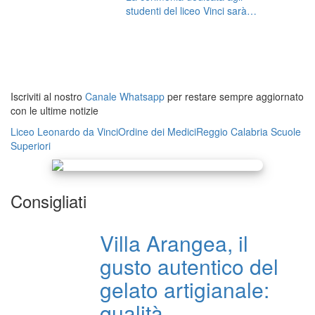
studenti del liceo Vinci sarà
occasione per condividere un
importante risultato che vede la
Calabria fare scuola al resto del
Paese
Iscriviti al nostro
Canale Whatsapp
per restare sempre aggiornato
con le ultime notizie
Liceo Leonardo da Vinci
Ordine dei Medici
Reggio Calabria
Scuole
Superiori
Consigliati
Villa Arangea, il
gusto autentico del
gelato artigianale:
qualità,