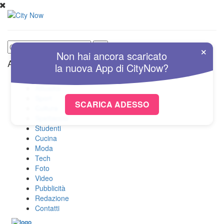
×
Non hai ancora scaricato
Altre Sezioni
la nuova
App
di
CityNow?
Home
Attualità
Sport
SCARICA ADESSO
Cultura
Spettacolo
Studenti
Cucina
Moda
Tech
Foto
Video
Pubblicità
Redazione
Contatti