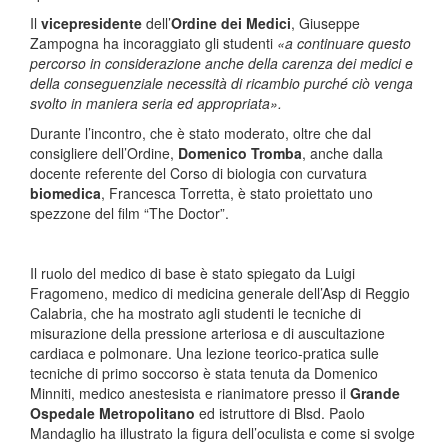
Il
vicepresidente
dell’
Ordine dei Medici
, Giuseppe
Zampogna ha incoraggiato gli studenti
«a continuare questo
percorso in considerazione anche della carenza dei medici e
della conseguenziale necessità di ricambio purché ciò venga
svolto in maniera seria ed appropriata».
Durante l’incontro, che è stato moderato, oltre che dal
consigliere dell’Ordine,
Domenico Tromba
, anche dalla
docente referente del Corso di biologia con curvatura
biomedica
, Francesca Torretta, è stato proiettato uno
spezzone del film “The Doctor”.
Il ruolo del medico di base è stato spiegato da Luigi
Fragomeno, medico di medicina generale dell’Asp di Reggio
Calabria, che ha mostrato agli studenti le tecniche di
misurazione della pressione arteriosa e di auscultazione
cardiaca e polmonare. Una lezione teorico-pratica sulle
tecniche di primo soccorso è stata tenuta da Domenico
Minniti, medico anestesista e rianimatore presso il
Grande
Ospedale Metropolitano
ed istruttore di Blsd. Paolo
Mandaglio ha illustrato la figura dell’oculista e come si svolge