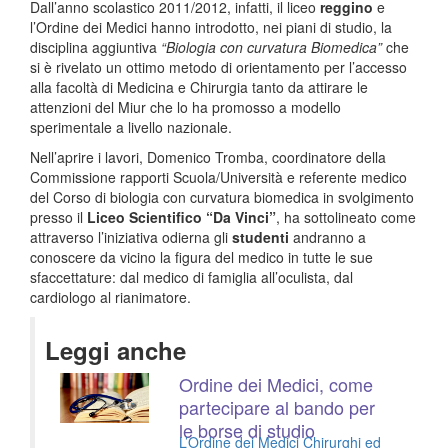
Dall’anno scolastico 2011/2012, infatti, il liceo
reggino
e
l’Ordine dei Medici hanno introdotto, nei piani di studio, la
disciplina aggiuntiva
“Biologia con curvatura Biomedica”
che
si è rivelato un ottimo metodo di orientamento per l’accesso
alla facoltà di Medicina e Chirurgia tanto da attirare le
attenzioni del Miur che lo ha promosso a modello
sperimentale a livello nazionale.
Nell’aprire i lavori, Domenico Tromba, coordinatore della
Commissione rapporti Scuola/Università e referente medico
del Corso di biologia con curvatura biomedica in svolgimento
presso il
Liceo Scientifico “Da Vinci”
, ha sottolineato come
attraverso l’iniziativa odierna gli
studenti
andranno a
conoscere da vicino la figura del medico in tutte le sue
sfaccettature: dal medico di famiglia all’oculista, dal
cardiologo al rianimatore.
Leggi anche
Ordine dei Medici, come
partecipare al bando per
le borse di studio
L’Ordine dei Medici Chirurghi ed