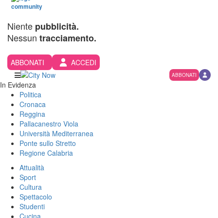
Niente
pubblicità.
Nessun
tracciamento.
ABBONATI
ACCEDI
ABBONATI
In Evidenza
Politica
Cronaca
Reggina
Pallacanestro Viola
Università Mediterranea
Ponte sullo Stretto
Regione Calabria
Attualità
Sport
Cultura
Spettacolo
Studenti
Cucina