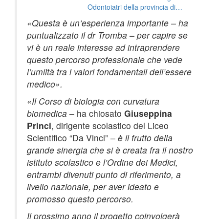
Odontoiatri della provincia di
Reggio Calabria ricorda come
«Questa è un’esperienza importante – ha
partecipare al bando per il
puntualizzato il dr Tromba – per capire se
conseguimento delle borse di
vi è un reale interesse ad intraprendere
studio
questo percorso professionale che vede
l’umiltà tra i valori fondamentali dell’essere
medico».
«Il Corso di biologia con curvatura
biomedica
– ha chiosato
Giuseppina
Princi
, dirigente scolastico del Liceo
Scientifico “Da Vinci” –
è il frutto della
grande sinergia che si è creata fra il nostro
istituto scolastico e l’Ordine dei Medici,
entrambi divenuti punto di riferimento, a
livello nazionale, per aver ideato e
promosso questo percorso.
Il prossimo anno il progetto coinvolgerà