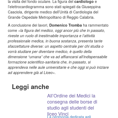
la visita del fondo oculare. La figura del
cardiologo
e
l’elettrocardiogramma sono stati spiegati da Giuseppina
Casciola, dirigente medico dell’Unità di Cardiologia del
Grande Ospedale Metropolitano di Reggio Calabria.
A conclusione dei lavori,
Domenico Tromba
ha rammentato
come
«la figura del medico, oggi ancor più che in passato,
riveste un ruolo di inestimabile importanza e l’attività
professionale medica, in buona sostanza, presenta tante
sfaccettature diverse: un aspetto centrale per chi studia o
vorrà studiare per diventare medico, è quello della
dimensione “umana” che va ad affiancarsi all’indispensabile
formazione scientifico-sanitaria che, in passato, si
apprendeva nelle aule universitarie e che oggi si può iniziare
ad apprendere già al Liceo».
Leggi anche
All’Ordine dei Medici la
consegna delle borse di
studio agli studenti del
liceo Vinci
La cerimonia dedicata agli