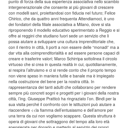
punto di forza della sua esperienza associativa nello scambio
intergenerazionale che consente ai più giovani di crescere
con modelli sani, proiettandosi con fiducia nel futuro; Felice
Chirico, che da quattro anni frequenta Attendiamoci, è uno
dei fondatori della filiale associativa a Milano, dove si sta
riproponendo il modello educativo sperimentato a Reggio e si
offre ai reggini che studiano fuori sede un servizio che li
possa aiutare a sviluppare una cultura imprenditoriale che,
con il rientro in città, li porti a non essere delle “monadi” ma a
dar vita alla coimprenditorialità e ad essere persone capaci di
creare e trasferire valori; Marco Schirripa sottolinea il circolo
virtuoso che si crea in questa realtà in cui, quotidianamente,
si respira l’altruismo e ci si rende conto che il proprio tempo
non viene speso in maniera futile e banale ma è impiegato
nella costruzione del bene per la nostra città. In
rappresentanza dei tanti adulti che collaborano per rendere
sempre più concreti sogni e progetti per i giovani della nostra
città, l’ing. Giuseppe Pratticò ha ringraziato l’on. Bindi per la
sua visita perché il confronto con le istituzioni può aiutare a
riaccendere <<la fiamma dell’entusiasmo e dell’amore per
una terra da cui non vogliamo scappare. Questa struttura è
opera di giovani che sottraggono del tempo alla loro età
spensierata per donarlo e metterlo al servizio dei propri