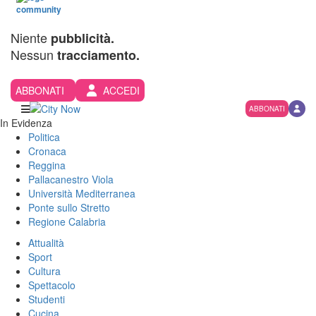
Niente
pubblicità.
Nessun
tracciamento.
ABBONATI
ACCEDI
ABBONATI
In Evidenza
Politica
Cronaca
Reggina
Pallacanestro Viola
Università Mediterranea
Ponte sullo Stretto
Regione Calabria
Attualità
Sport
Cultura
Spettacolo
Studenti
Cucina