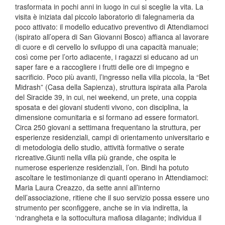
trasformata in pochi anni in luogo in cui si sceglie la vita. La
visita è iniziata dal piccolo laboratorio di falegnameria da
poco attivato: il modello educativo preventivo di Attendiamoci
(ispirato all’opera di San Giovanni Bosco) affianca al lavorare
di cuore e di cervello lo sviluppo di una capacità manuale;
così come per l’orto adiacente, i ragazzi si educano ad un
saper fare e a raccogliere i frutti delle ore di impegno e
sacrificio. Poco più avanti, l’ingresso nella villa piccola, la “Bet
Midrash” (Casa della Sapienza), struttura ispirata alla Parola
del Siracide 39, in cui, nei weekend, un prete, una coppia
sposata e dei giovani studenti vivono, con disciplina, la
dimensione comunitaria e si formano ad essere formatori.
Circa 250 giovani a settimana frequentano la struttura, per
esperienze residenziali, campi di orientamento universitario e
di metodologia dello studio, attività formative o serate
ricreative.Giunti nella villa più grande, che ospita le
numerose esperienze residenziali, l’on. Bindi ha potuto
ascoltare le testimonianze di quanti operano in Attendiamoci:
Maria Laura Creazzo, da sette anni all’interno
dell’associazione, ritiene che il suo servizio possa essere uno
strumento per sconfiggere, anche se in via indiretta, la
‘ndrangheta e la sottocultura mafiosa dilagante; individua il