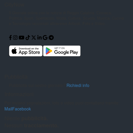
CityNow
Il Giornale online con le notizie di
Reggio Calabria. Cronaca,
Politica,
Sport, Spettacolo, Moda, Cultura,
Scuola, Musica, Cucina
e Tecnologia
raccontati attraverso Articoli, Foto e
Video.
Pubblicità
Pubblicità sul nostro giornale?
Richiedi info
Informazioni
Per inviarci segnalazioni, foto e video puoi contattarci tramite:
Mail
Facebook
Niente
pubblicità.
Nessun
tracciamento.