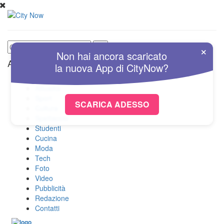
×
Non hai ancora scaricato
Altre Sezioni
la nuova
App
di
CityNow?
Home
Attualità
Sport
SCARICA ADESSO
Cultura
Spettacolo
Studenti
Cucina
Moda
Tech
Foto
Video
Pubblicità
Redazione
Contatti