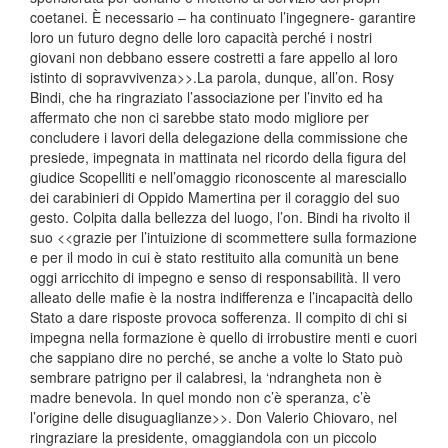
coetanei. È necessario – ha continuato l’ingegnere- garantire
loro un futuro degno delle loro capacità perché i nostri
giovani non debbano essere costretti a fare appello al loro
istinto di sopravvivenza>>.La parola, dunque, all’on. Rosy
Bindi, che ha ringraziato l’associazione per l’invito ed ha
affermato che non ci sarebbe stato modo migliore per
concludere i lavori della delegazione della commissione che
presiede, impegnata in mattinata nel ricordo della figura del
giudice Scopelliti e nell’omaggio riconoscente al maresciallo
dei carabinieri di Oppido Mamertina per il coraggio del suo
gesto. Colpita dalla bellezza del luogo, l’on. Bindi ha rivolto il
suo <<grazie per l’intuizione di scommettere sulla formazione
e per il modo in cui è stato restituito alla comunità un bene
oggi arricchito di impegno e senso di responsabilità. Il vero
alleato delle mafie è la nostra indifferenza e l’incapacità dello
Stato a dare risposte provoca sofferenza. Il compito di chi si
impegna nella formazione è quello di irrobustire menti e cuori
che sappiano dire no perché, se anche a volte lo Stato può
sembrare patrigno per il calabresi, la ‘ndrangheta non è
madre benevola. In quel mondo non c’è speranza, c’è
l’origine delle disuguaglianze>>. Don Valerio Chiovaro, nel
ringraziare la presidente, omaggiandola con un piccolo