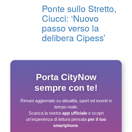
Ponte sullo Stretto,
Ciucci: ‘Nuovo
passo verso la
delibera Cipess’
Porta CityNow
sempre con te!
Rimani aggiornato su attualità, sport ed eventi in
tempo reale.
Scarica la nostra
app ufficiale
e scopri
un'esperienza di lettura pensata
per il tuo
smartphone
.