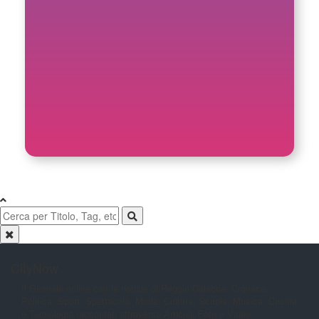
CityNow
Il Giornale online con le notizie di
Reggio Calabria. Cronaca,
Politica,
Sport, Spettacolo, Moda, Cultura,
Scuola, Musica, Cucina
e Tecnologia
raccontati attraverso Articoli, Foto e
Video.