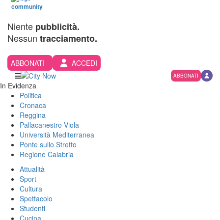
Niente
pubblicità.
Nessun
tracciamento.
ABBONATI
ACCEDI
ABBONATI
In Evidenza
Politica
Cronaca
Reggina
Pallacanestro Viola
Università Mediterranea
Ponte sullo Stretto
Regione Calabria
Attualità
Sport
Cultura
Spettacolo
Studenti
Cucina