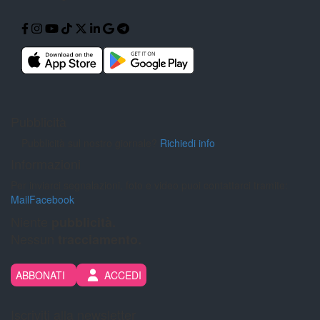
Pubblicità
Pubblicità sul nostro giornale?
Richiedi info
Informazioni
Per inviarci segnalazioni, foto e video puoi contattarci tramite:
Mail
Facebook
Niente
pubblicità.
Nessun
tracciamento.
ABBONATI
ACCEDI
Iscriviti alla newsletter