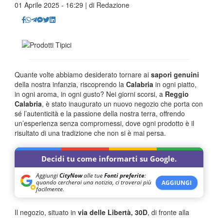
01 Aprile 2025 - 16:29 | di
Redazione
Quante volte abbiamo desiderato tornare ai
sapori genuini
della nostra infanzia, riscoprendo la
Calabria
in ogni piatto,
in ogni aroma, in ogni gusto? Nei giorni scorsi, a
Reggio
Calabria
, è stato inaugurato un nuovo negozio che porta con
sé l’autenticità e la passione della nostra terra, offrendo
un’esperienza senza compromessi, dove ogni prodotto è il
risultato di una tradizione che non si è mai persa.
Decidi tu come informarti su Google.
Aggiungi
CityNow
alle tue
Fonti preferite
:
quando cercherai una notizia, ci troverai più
AGGIUNGI
facilmente.
Il negozio, situato in
via delle Libertà, 30D
, di fronte alla