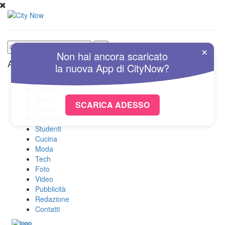
×
Non hai ancora scaricato
Altre Sezioni
la nuova
App
di
CityNow?
Home
Attualità
Sport
SCARICA ADESSO
Cultura
Spettacolo
Studenti
Cucina
Moda
Tech
Foto
Video
Pubblicità
Redazione
Contatti