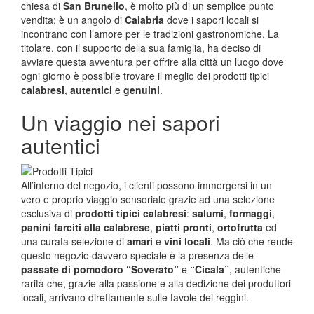
chiesa di
San Brunello
, è molto più di un semplice punto
vendita: è un angolo di
Calabria
dove i sapori locali si
incontrano con l’amore per le tradizioni gastronomiche. La
titolare, con il supporto della sua famiglia, ha deciso di
avviare questa avventura per offrire alla città un luogo dove
ogni giorno è possibile trovare il meglio dei prodotti tipici
calabresi
,
autentici
e
genuini
.
Un viaggio nei sapori
autentici
All’interno del negozio, i clienti possono immergersi in un
vero e proprio viaggio sensoriale grazie ad una selezione
esclusiva di
prodotti tipici calabresi
:
salumi
,
formaggi
,
panini farciti alla calabrese
,
piatti pronti
,
ortofrutta
ed
una curata selezione di
amari
e
vini locali
. Ma ciò che rende
questo negozio davvero speciale è la presenza delle
passate di pomodoro “Soverato”
e
“Cicala”
, autentiche
rarità che, grazie alla passione e alla dedizione dei produttori
locali, arrivano direttamente sulle tavole dei reggini.