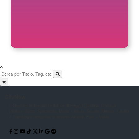
CityNow
Il Giornale online con le notizie di
Reggio Calabria. Cronaca,
Politica,
Sport, Spettacolo, Moda, Cultura,
Scuola, Musica, Cucina
e Tecnologia
raccontati attraverso Articoli, Foto e
Video.