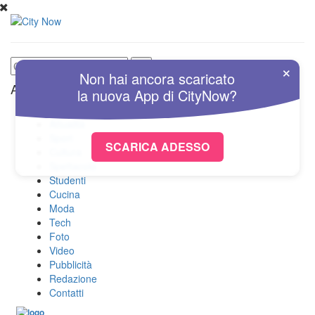
×
Non hai ancora scaricato
Altre Sezioni
la nuova
App
di
CityNow?
Home
Attualità
Sport
SCARICA ADESSO
Cultura
Spettacolo
Studenti
Cucina
Moda
Tech
Foto
Video
Pubblicità
Redazione
Contatti