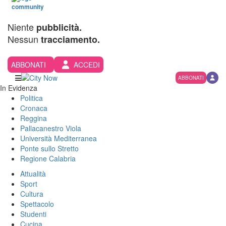
Niente
pubblicità.
Nessun
tracciamento.
ABBONATI
ACCEDI
ABBONATI
In Evidenza
Politica
Cronaca
Reggina
Pallacanestro Viola
Università Mediterranea
Ponte sullo Stretto
Regione Calabria
Attualità
Sport
Cultura
Spettacolo
Studenti
Cucina