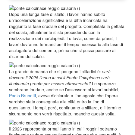
Dopo una lunga fase di stallo, i lavori hanno subito
un’accelerazione significativa e la ditta incaricata ha
raggiunto la fase cruciale del progetto. Completata la gettata
del solaio, attualmente si sta procedendo con la
realizzazione dei marciapiedi. Tuttavia, come da prassi, i
lavori dovranno fermarsi per il tempo necessario alla fase di
asciugatura del cemento, prima che si possa passare al
disarmo del solaio.
La grande domanda che si pongono i cittadini è:
sarà
davvero il 2026 l’anno in cui il Ponte Calopinace sarà
finalmente pronto per essere attraversato?
Le speranze
sembrano fondate, anche se l’assessore ai lavori pubblici,
Paolo Brunetti
, aveva dichiarato a fine agosto che l’opera
sarebbe stata consegnata alla città entro la fine di
quest’anno. I tempi, però, continuano a slittare, e il termine
sicuramente non verrà rispettato, neanche questa volta.
Il 2026 rappresenta ormai l’anno in cui i reggini potranno
finalmente vedere concretizzarsi un’opera che, per molti, è