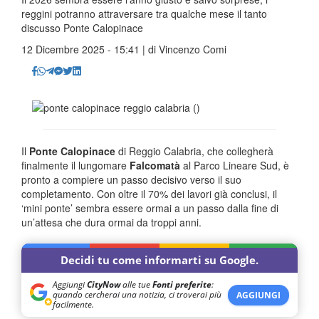
reggini potranno attraversare tra qualche mese il tanto
discusso Ponte Calopinace
12 Dicembre 2025 - 15:41 | di
Vincenzo Comi
Il
Ponte Calopinace
di Reggio Calabria, che collegherà
finalmente il lungomare
Falcomatà
al Parco Lineare Sud, è
pronto a compiere un passo decisivo verso il suo
completamento. Con oltre il 70% dei lavori già conclusi, il
‘mini ponte’ sembra essere ormai a un passo dalla fine di
un’attesa che dura ormai da troppi anni.
Decidi tu come informarti su Google.
Aggiungi
CityNow
alle tue
Fonti preferite
:
quando cercherai una notizia, ci troverai più
AGGIUNGI
facilmente.