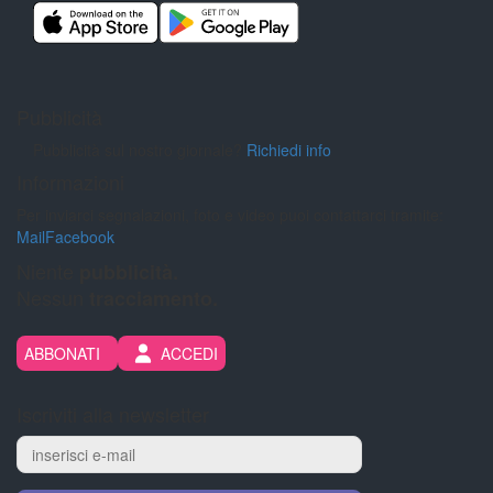
Pubblicità
Pubblicità sul nostro giornale?
Richiedi info
Informazioni
Per inviarci segnalazioni, foto e video puoi contattarci tramite:
Mail
Facebook
Niente
pubblicità.
Nessun
tracciamento.
ABBONATI
ACCEDI
Iscriviti alla newsletter