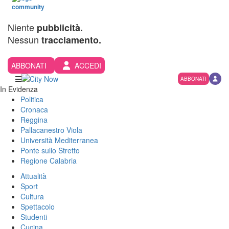
Niente
pubblicità.
Nessun
tracciamento.
ABBONATI
ACCEDI
ABBONATI
In Evidenza
Politica
Cronaca
Reggina
Pallacanestro Viola
Università Mediterranea
Ponte sullo Stretto
Regione Calabria
Attualità
Sport
Cultura
Spettacolo
Studenti
Cucina