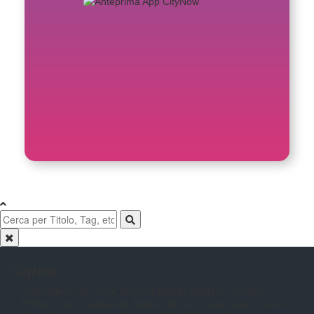
CityNow
Il Giornale online con le notizie di
Reggio Calabria. Cronaca,
Politica,
Sport, Spettacolo, Moda, Cultura,
Scuola, Musica, Cucina