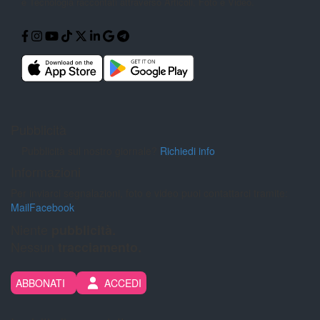
e Tecnologia
raccontati attraverso Articoli, Foto e
Video.
Pubblicità
Pubblicità sul nostro giornale?
Richiedi info
Informazioni
Per inviarci segnalazioni, foto e video puoi contattarci tramite:
Mail
Facebook
Niente
pubblicità.
Nessun
tracciamento.
ABBONATI
ACCEDI