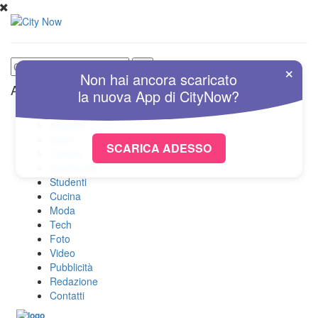
×
Non hai ancora scaricato
Altre Sezioni
la nuova
App
di
CityNow?
Home
Attualità
Sport
SCARICA ADESSO
Cultura
Spettacolo
Studenti
Cucina
Moda
Tech
Foto
Video
Pubblicità
Redazione
Contatti