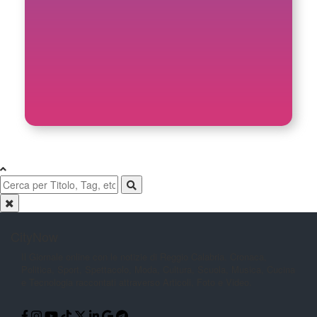
CityNow
Il Giornale online con le notizie di
Reggio Calabria. Cronaca,
Politica,
Sport, Spettacolo, Moda, Cultura,
Scuola, Musica, Cucina
e Tecnologia
raccontati attraverso Articoli, Foto e
Video.