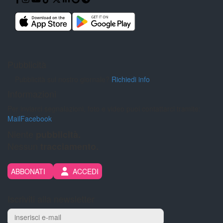
Pubblicità
Pubblicità sul nostro giornale?
Richiedi info
Informazioni
Per inviarci segnalazioni, foto e video puoi contattarci tramite:
Mail
Facebook
Niente
pubblicità.
Nessun
tracciamento.
ABBONATI
ACCEDI
Iscriviti alla newsletter