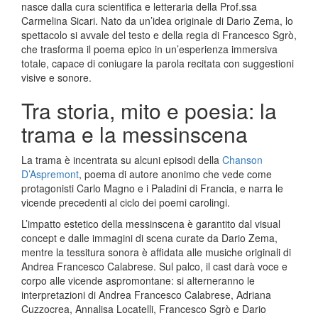
nasce dalla cura scientifica e letteraria della Prof.ssa
Carmelina Sicari. Nato da un’idea originale di Dario Zema, lo
spettacolo si avvale del testo e della regia di Francesco Sgrò,
che trasforma il poema epico in un’esperienza immersiva
totale, capace di coniugare la parola recitata con suggestioni
visive e sonore.
Tra storia, mito e poesia: la
trama e la messinscena
La trama è incentrata su alcuni episodi della
Chanson
D’Aspremont
, poema di autore anonimo che vede come
protagonisti Carlo Magno e i Paladini di Francia, e narra le
vicende precedenti al ciclo dei poemi carolingi.
L’impatto estetico della messinscena è garantito dal visual
concept e dalle immagini di scena curate da Dario Zema,
mentre la tessitura sonora è affidata alle musiche originali di
Andrea Francesco Calabrese. Sul palco, il cast darà voce e
corpo alle vicende aspromontane: si alterneranno le
interpretazioni di Andrea Francesco Calabrese, Adriana
Cuzzocrea, Annalisa Locatelli, Francesco Sgrò e Dario