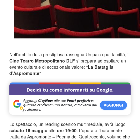
Nell’ambito della prestigiosa rassegna Un palco per la città, il
Cine Teatro Metropolitano DLF
si prepara ad ospitare un
evento culturale di eccezionale valore: “
La Battaglia
d’Aspromonte
”
Decidi tu come informarti su Google.
Aggiungi
CityNow
alle tue
Fonti preferite
:
quando cercherai una notizia, ci troverai più
AGGIUNGI
facilmente.
Lo spettacolo, un reading scenico multimediale, avrà luogo
sabato 16 maggio
alle
ore 19:00
. L’opera è liberamente
tratta da Aspromonte – Poema del Quattrocento, volume che