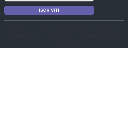
ISCRIVITI
CityNow.it - Reg. Tribunale Reggio Calabria n 13/2013 | Coop.
“Libero Nocera” ARL - Via Modena, 14 - 89132 Reggio Calabria -
P.I. 00866240807