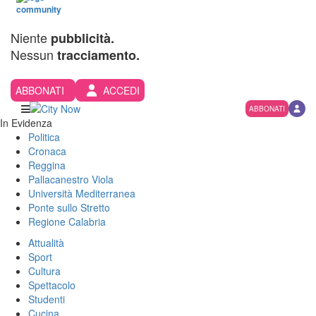
Niente
pubblicità.
Nessun
tracciamento.
ABBONATI
ACCEDI
ABBONATI
In Evidenza
Politica
Cronaca
Reggina
Pallacanestro Viola
Università Mediterranea
Ponte sullo Stretto
Regione Calabria
Attualità
Sport
Cultura
Spettacolo
Studenti
Cucina