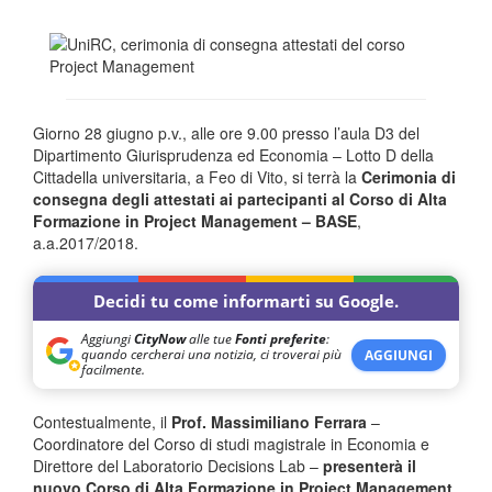
Giorno 28 giugno p.v., alle ore 9.00 presso l’aula D3 del
Dipartimento Giurisprudenza ed Economia – Lotto D della
Cittadella universitaria, a Feo di Vito, si terrà la
Cerimonia di
consegna degli attestati ai partecipanti al Corso di Alta
Formazione in Project Management – BASE
,
a.a.2017/2018.
Decidi tu come informarti su Google.
Aggiungi
CityNow
alle tue
Fonti preferite
:
quando cercherai una notizia, ci troverai più
AGGIUNGI
facilmente.
Contestualmente, il
Prof. Massimiliano Ferrara
–
Coordinatore del Corso di studi magistrale in Economia e
Direttore del Laboratorio Decisions Lab –
presenterà il
nuovo Corso di Alta Formazione in Project Management