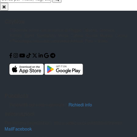
CityNow
Il Giornale online con le notizie di
Reggio Calabria. Cronaca,
Politica,
Sport, Spettacolo, Moda, Cultura,
Scuola, Musica, Cucina
e Tecnologia
raccontati attraverso Articoli, Foto e
Video.
Pubblicità
Pubblicità sul nostro giornale?
Richiedi info
Informazioni
Per inviarci segnalazioni, foto e video puoi contattarci tramite:
Mail
Facebook