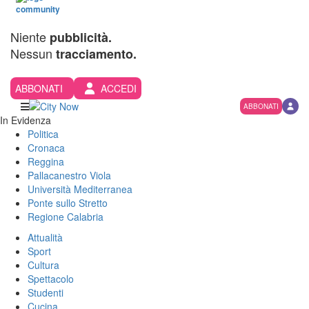
Niente
pubblicità.
Nessun
tracciamento.
ABBONATI
ACCEDI
ABBONATI
In Evidenza
Politica
Cronaca
Reggina
Pallacanestro Viola
Università Mediterranea
Ponte sullo Stretto
Regione Calabria
Attualità
Sport
Cultura
Spettacolo
Studenti
Cucina