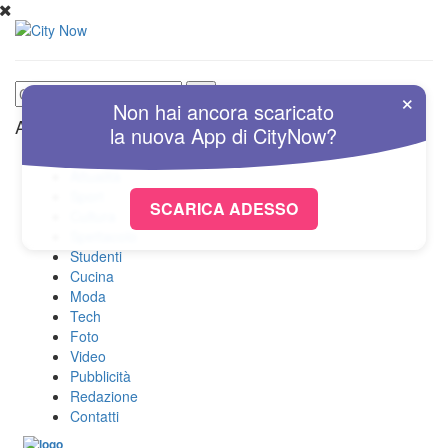
×
Non hai ancora scaricato
Altre Sezioni
la nuova
App
di
CityNow?
Home
Attualità
Sport
SCARICA ADESSO
Cultura
Spettacolo
Studenti
Cucina
Moda
Tech
Foto
Video
Pubblicità
Redazione
Contatti