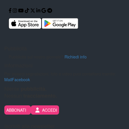
Pubblicità
Pubblicità sul nostro giornale?
Richiedi info
Informazioni
Per inviarci segnalazioni, foto e video puoi contattarci tramite:
Mail
Facebook
Niente
pubblicità.
Nessun
tracciamento.
ABBONATI
ACCEDI
Iscriviti alla newsletter