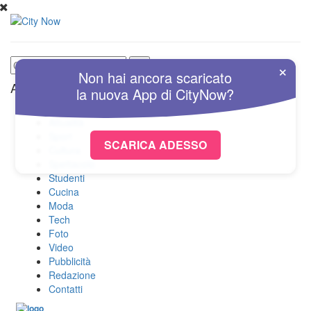
×
Non hai ancora scaricato
Altre Sezioni
la nuova
App
di
CityNow?
Home
Attualità
Sport
SCARICA ADESSO
Cultura
Spettacolo
Studenti
Cucina
Moda
Tech
Foto
Video
Pubblicità
Redazione
Contatti