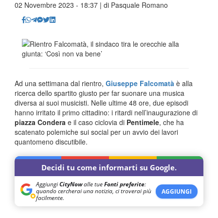
02 Novembre 2023 - 18:37 | di
Pasquale Romano
Ad una settimana dal rientro,
Giuseppe Falcomatà
è alla
ricerca dello spartito giusto per far suonare una musica
diversa ai suoi musicisti. Nelle ultime 48 ore, due episodi
hanno irritato il primo cittadino: i ritardi nell’inaugurazione di
piazza Condera
e il caso ciclovia di
Pentimele
, che ha
scatenato polemiche sui social per un avvio dei lavori
quantomeno discutibile.
Decidi tu come informarti su Google.
Aggiungi
CityNow
alle tue
Fonti preferite
:
quando cercherai una notizia, ci troverai più
AGGIUNGI
facilmente.