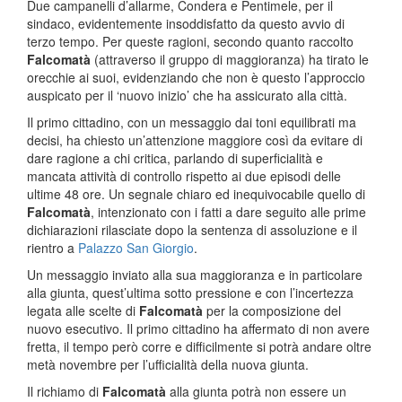
Due campanelli d’allarme, Condera e Pentimele, per il
sindaco, evidentemente insoddisfatto da questo avvio di
terzo tempo. Per queste ragioni, secondo quanto raccolto
Falcomatà
(attraverso il gruppo di maggioranza) ha tirato le
orecchie ai suoi, evidenziando che non è questo l’approccio
auspicato per il ‘nuovo inizio’ che ha assicurato alla città.
Il primo cittadino, con un messaggio dai toni equilibrati ma
decisi, ha chiesto un’attenzione maggiore così da evitare di
dare ragione a chi critica, parlando di superficialità e
mancata attività di controllo rispetto ai due episodi delle
ultime 48 ore. Un segnale chiaro ed inequivocabile quello di
Falcomatà
, intenzionato con i fatti a dare seguito alle prime
dichiarazioni rilasciate dopo la sentenza di assoluzione e il
rientro a
Palazzo San Giorgio
.
Un messaggio inviato alla sua maggioranza e in particolare
alla giunta, quest’ultima sotto pressione e con l’incertezza
legata alle scelte di
Falcomatà
per la composizione del
nuovo esecutivo. Il primo cittadino ha affermato di non avere
fretta, il tempo però corre e difficilmente si potrà andare oltre
metà novembre per l’ufficialità della nuova giunta.
Il richiamo di
Falcomatà
alla giunta potrà non essere un