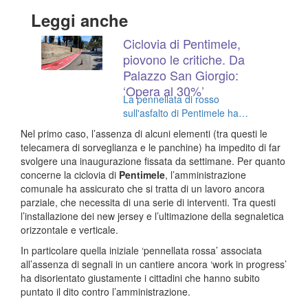
Leggi anche
Ciclovia di Pentimele,
piovono le critiche. Da
Palazzo San Giorgio:
‘Opera al 30%’
La pennellata di rosso
sull'asfalto di Pentimele ha
scatenato i reggini tra prese in
Nel primo caso, l’assenza di alcuni elementi (tra questi le
giro e meme. I chiarimenti del
telecamera di sorveglianza e le panchine) ha impedito di far
Comune
svolgere una inaugurazione fissata da settimane. Per quanto
concerne la ciclovia di
Pentimele
, l’amministrazione
comunale ha assicurato che si tratta di un lavoro ancora
parziale, che necessita di una serie di interventi. Tra questi
l’installazione dei new jersey e l’ultimazione della segnaletica
orizzontale e verticale.
In particolare quella iniziale ‘pennellata rossa’ associata
all’assenza di segnali in un cantiere ancora ‘work in progress’
ha disorientato giustamente i cittadini che hanno subito
puntato il dito contro l’amministrazione.