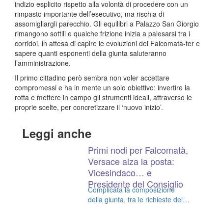
indizio esplicito rispetto alla volontà di procedere con un
rimpasto importante dell’esecutivo, ma rischia di
assomigliargli parecchio. Gli equilibri a Palazzo San Giorgio
rimangono sottili e qualche frizione inizia a palesarsi tra i
corridoi, in attesa di capire le evoluzioni del Falcomatà-ter e
sapere quanti esponenti della giunta saluteranno
l’amministrazione.
Il primo cittadino però sembra non voler accettare
compromessi e ha in mente un solo obiettivo: invertire la
rotta e mettere in campo gli strumenti ideali, attraverso le
proprie scelte, per concretizzare il ‘nuovo inizio’.
Leggi anche
Primi nodi per Falcomatà,
Versace alza la posta:
Vicesindaco… e
Presidente del Consiglio
Complicata la composizione
della giunta, tra le richieste dei
partiti e la voglia di rivoluzione di
Falcomatà. Pd, incontro a tre