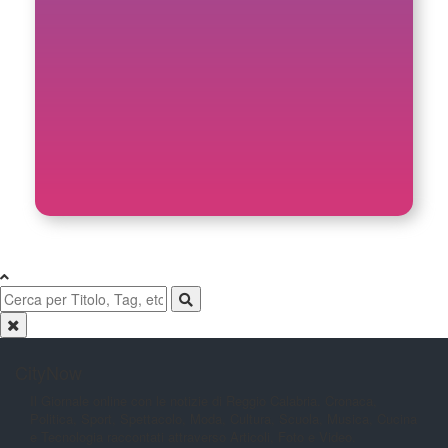
CityNow
Il Giornale online con le notizie di
Reggio Calabria. Cronaca,
Politica,
Sport, Spettacolo, Moda, Cultura,
Scuola, Musica, Cucina
e Tecnologia
raccontati attraverso Articoli, Foto e
Video.