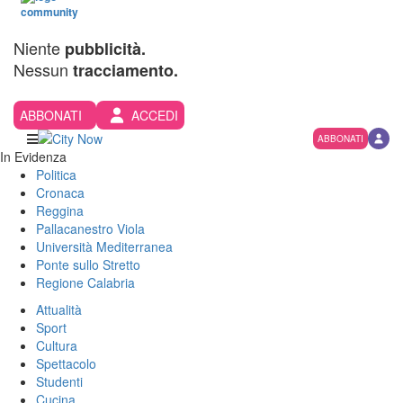
Niente
pubblicità.
Nessun
tracciamento.
ABBONATI
ACCEDI
ABBONATI
In Evidenza
Politica
Cronaca
Reggina
Pallacanestro Viola
Università Mediterranea
Ponte sullo Stretto
Regione Calabria
Attualità
Sport
Cultura
Spettacolo
Studenti
Cucina