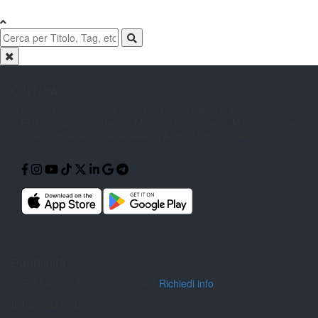
CityNow
Il Giornale online con le notizie di
Reggio Calabria. Cronaca,
Politica,
Sport, Spettacolo, Moda, Cultura,
Scuola, Musica, Cucina
e Tecnologia
raccontati attraverso Articoli, Foto e
Video.
Pubblicità
Pubblicità sul nostro giornale?
Richiedi info
Informazioni