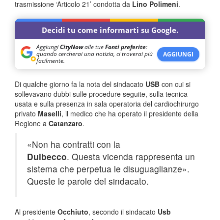
trasmissione ‘Articolo 21’ condotta da
Lino Polimeni
.
Decidi tu come informarti su Google.
Aggiungi
CityNow
alle tue
Fonti preferite
:
quando cercherai una notizia, ci troverai più
AGGIUNGI
facilmente.
Di qualche giorno fa la nota del sindacato
USB
con cui si
sollevavano dubbi sulle procedure seguite, sulla tecnica
usata e sulla presenza in sala operatoria del cardiochirurgo
privato
Maselli
, il medico che ha operato il presidente della
Regione a
Catanzaro
.
«Non ha contratti con la
Dulbecco
. Questa vicenda rappresenta un
sistema che perpetua le disuguaglianze».
Queste le parole del sindacato.
Al presidente
Occhiuto
, secondo il sindacato
Usb