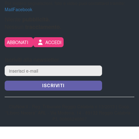
Per inviarci segnalazioni, foto e video puoi contattarci tramite:
Mail
Facebook
Niente
pubblicità.
Nessun
tracciamento.
ABBONATI
ACCEDI
Iscriviti alla newsletter
ISCRIVITI
CityNow.it - Reg. Tribunale Reggio Calabria n 13/2013 | Coop.
“Libero Nocera” ARL - Via Modena, 14 - 89132 Reggio Calabria -
P.I. 00866240807