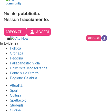
Niente
pubblicità.
Nessun
tracciamento.
ABBONATI
ACCEDI
ABBONATI
In Evidenza
Politica
Cronaca
Reggina
Pallacanestro Viola
Università Mediterranea
Ponte sullo Stretto
Regione Calabria
Attualità
Sport
Cultura
Spettacolo
Studenti
Cucina