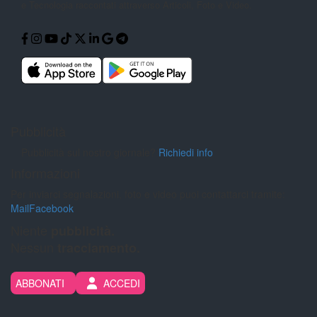
e Tecnologia
raccontati attraverso Articoli, Foto e
Video.
Pubblicità
Pubblicità sul nostro giornale?
Richiedi info
Informazioni
Per inviarci segnalazioni, foto e video puoi contattarci tramite:
Mail
Facebook
Niente
pubblicità.
Nessun
tracciamento.
ABBONATI
ACCEDI