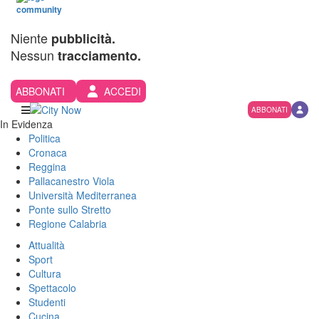
Niente
pubblicità.
Nessun
tracciamento.
ABBONATI
ACCEDI
ABBONATI
In Evidenza
Politica
Cronaca
Reggina
Pallacanestro Viola
Università Mediterranea
Ponte sullo Stretto
Regione Calabria
Attualità
Sport
Cultura
Spettacolo
Studenti
Cucina