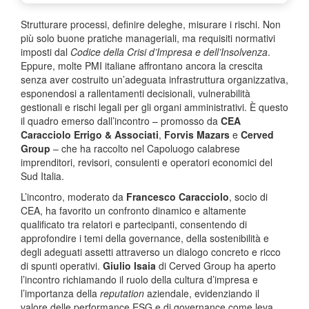
Strutturare processi, definire deleghe, misurare i rischi. Non
più solo buone pratiche manageriali, ma requisiti normativi
imposti dal
Codice della Crisi d’Impresa e dell’Insolvenza
.
Eppure, molte PMI italiane affrontano ancora la crescita
senza aver costruito un’adeguata infrastruttura organizzativa,
esponendosi a rallentamenti decisionali, vulnerabilità
gestionali e rischi legali per gli organi amministrativi. È questo
il quadro emerso dall’incontro – promosso da
CEA
Caracciolo Errigo & Associati
,
Forvis Mazars
e
Cerved
Group
– che ha raccolto nel Capoluogo calabrese
imprenditori, revisori, consulenti e operatori economici del
Sud Italia.
L’incontro, moderato da
Francesco Caracciolo
, socio di
CEA, ha favorito un confronto dinamico e altamente
qualificato tra relatori e partecipanti, consentendo di
approfondire i temi della governance, della sostenibilità e
degli adeguati assetti attraverso un dialogo concreto e ricco
di spunti operativi.
Giulio Isaia
di Cerved Group ha aperto
l’incontro richiamando il ruolo della cultura d’impresa e
l’importanza della
reputation
aziendale, evidenziando il
valore delle performance ESG e di governance come leva