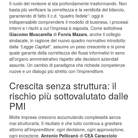
Il ruolo del revisore si sta profondamente trasformando. Non
basta più verificare la correttezza e la veridicità del bilancio,
garantendo di fatto il c.d. “quadro fedele”: oggi è
indispensabile comprendere il modello di business, i processi
interni e i rischi a cui l’impresa è esposta. Come sottolinea
Giacomo Muscarella
di
Forvis Mazars
, anche il collegio
sindacale, in ragione del nuovo quadro normativo introdotto
dalla
“Legge Capitali”
, assume un peso crescente e si pone
quale garante della correttezza dei flussi informativi in seno
all’organo amministrativo rispetto alle decisioni aziendali
assunte. Un cambio di paradigma che richiede competenze
nuove e un dialogo più stretto con l’imprenditore.
Crescita senza struttura: il
rischio più sottovalutato dalle
PMI
Molte imprese crescono accumulando complessità senza
mai strutturarla. Il risultato è che tutto continua a gravitare
attorno all’imprenditore: ogni decisione, ogni approvazione,
ogni eccezione.
Antonio Pellicanò
di
CEA Caracciolo