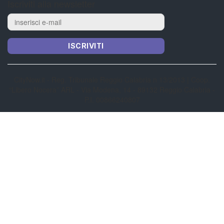
Iscriviti alla newsletter
ISCRIVITI
CityNow.it - Reg. Tribunale Reggio Calabria n 13/2013 | Coop.
“Libero Nocera” ARL - Via Modena, 14 - 89132 Reggio Calabria -
P.I. 00866240807