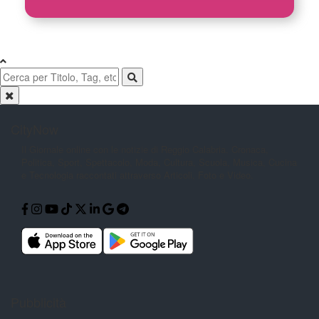
CityNow
Il Giornale online con le notizie di
Reggio Calabria. Cronaca,
Politica,
Sport, Spettacolo, Moda, Cultura,
Scuola, Musica, Cucina
e Tecnologia
raccontati attraverso Articoli, Foto e
Video.
Pubblicità