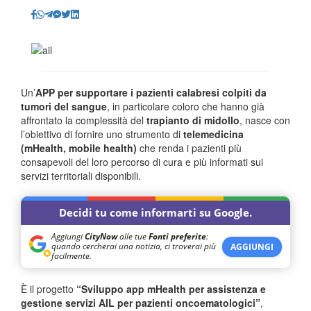
Un’
APP per supportare i pazienti calabresi colpiti da
tumori del sangue
, in particolare coloro che hanno già
affrontato la complessità del
trapianto di midollo
, nasce con
l’obiettivo di fornire uno strumento di
telemedicina
(mHealth, mobile health)
che renda i pazienti più
consapevoli del loro percorso di cura e più informati sui
servizi territoriali disponibili.
Decidi tu come informarti su Google.
Aggiungi
CityNow
alle tue
Fonti preferite
:
quando cercherai una notizia, ci troverai più
AGGIUNGI
facilmente.
È il progetto
“Sviluppo app mHealth per assistenza e
gestione servizi AIL per pazienti oncoematologici”
,