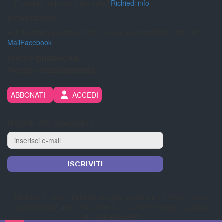
Pubblicità sul nostro giornale?
Richiedi info
Informazioni
Per inviarci segnalazioni, foto e video puoi contattarci tramite:
Mail
Facebook
Niente
pubblicità.
Nessun
tracciamento.
ABBONATI
ACCEDI
Iscriviti alla newsletter
ISCRIVITI
CityNow.it - Reg. Tribunale Reggio Calabria n 13/2013 | Coop.
“Libero Nocera” ARL - Via Modena, 14 - 89132 Reggio Calabria -
P.I. 00866240807