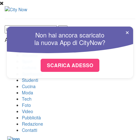
×
Non hai ancora scaricato
Altre Sezioni
la nuova
App
di
CityNow?
Home
Attualità
Sport
SCARICA ADESSO
Cultura
Spettacolo
Studenti
Cucina
Moda
Tech
Foto
Video
Pubblicità
Redazione
Contatti