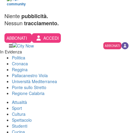
Niente
pubblicità.
Nessun
tracciamento.
ABBONATI
ACCEDI
ABBONATI
In Evidenza
Politica
Cronaca
Reggina
Pallacanestro Viola
Università Mediterranea
Ponte sullo Stretto
Regione Calabria
Attualità
Sport
Cultura
Spettacolo
Studenti
Cucina