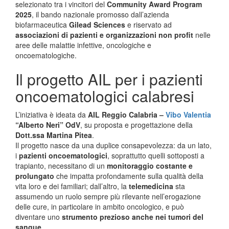
selezionato tra i vincitori del
Community Award Program
2025
, il bando nazionale promosso dall’azienda
biofarmaceutica
Gilead Sciences
e riservato ad
associazioni di pazienti e organizzazioni non profit
nelle
aree delle malattie infettive, oncologiche e
oncoematologiche.
Il progetto AIL per i pazienti
oncoematologici calabresi
L’iniziativa è ideata da
AIL Reggio Calabria –
Vibo Valentia
“Alberto Neri” OdV
, su proposta e progettazione della
Dott.ssa Martina Pitea
.
Il progetto nasce da una duplice consapevolezza: da un lato,
i
pazienti oncoematologici
, soprattutto quelli sottoposti a
trapianto, necessitano di un
monitoraggio costante e
prolungato
che impatta profondamente sulla qualità della
vita loro e dei familiari; dall’altro, la
telemedicina
sta
assumendo un ruolo sempre più rilevante nell’erogazione
delle cure, in particolare in ambito oncologico, e può
diventare uno
strumento prezioso anche nei tumori del
sangue
.