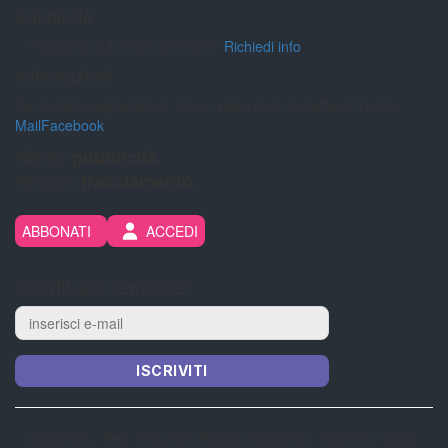
Pubblicità
Pubblicità sul nostro giornale?
Richiedi info
Informazioni
Per inviarci segnalazioni, foto e video puoi contattarci tramite:
Mail
Facebook
Niente
pubblicità.
Nessun
tracciamento.
ABBONATI
ACCEDI
Iscriviti alla newsletter
ISCRIVITI
CityNow.it - Reg. Tribunale Reggio Calabria n 13/2013 | Coop.