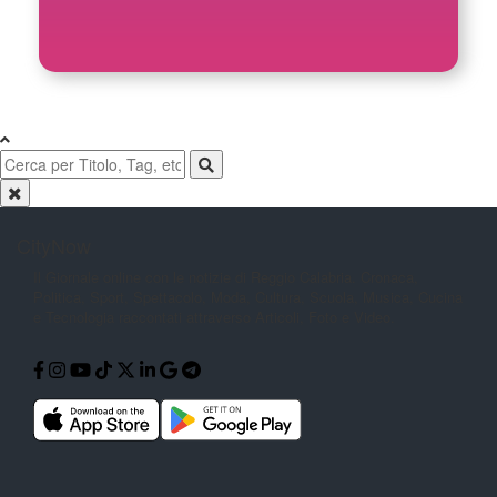
CityNow
Il Giornale online con le notizie di
Reggio Calabria. Cronaca,
Politica,
Sport, Spettacolo, Moda, Cultura,
Scuola, Musica, Cucina
e Tecnologia
raccontati attraverso Articoli, Foto e
Video.