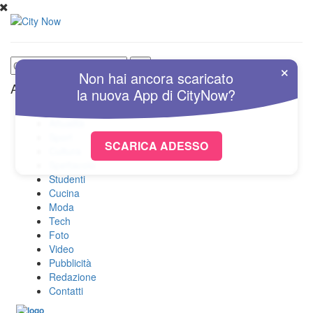
×
Non hai ancora scaricato
Altre Sezioni
la nuova
App
di
CityNow?
Home
Attualità
Sport
SCARICA ADESSO
Cultura
Spettacolo
Studenti
Cucina
Moda
Tech
Foto
Video
Pubblicità
Redazione
Contatti