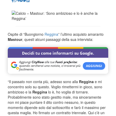
Ospite di “Buongiorno
Reggina
” l’ultimo acquisto amaranto
Mastour
, questi alcuni passaggi della sua intervista:
Decidi tu come informarti su Google.
Aggiungi
CityNow
alle tue
Fonti preferite
:
quando cercherai una notizia, ci troverai più
AGGIUNGI
facilmente.
“Il passato non conta più, adesso sono alla
Reggina
e mi
concentro solo su questo. Voglio rimettermi in gioco, sono
ambizioso e la
Reggina
lo è, ho voglia di tornare.
Probabilmente sono stato gestito male, ma sinceramente
non mi piace puntare il dito contro nessuno, in questo
momento dipende solo dal sottoscritto e farò il massimo per
questa maglia. Ho firmato un contratto triennale. Qui c’è un