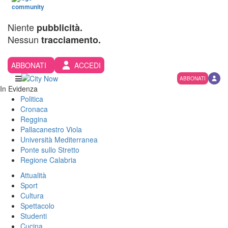
Niente
pubblicità.
Nessun
tracciamento.
ABBONATI
ACCEDI
ABBONATI
In Evidenza
Politica
Cronaca
Reggina
Pallacanestro Viola
Università Mediterranea
Ponte sullo Stretto
Regione Calabria
Attualità
Sport
Cultura
Spettacolo
Studenti
Cucina