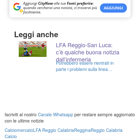
Aggiungi
CityNow
alle tue
Fonti preferite
:
quando cercherai una notizia, ci troverai più
AGGIUNGI
facilmente.
Leggi anche
LFA Reggio-San Luca:
c’è qualche buona notizia
dall’infermeria
Potrebbero essere rientrati in
parte i problemi sulla linea
mediana
Iscriviti al nostro
Canale Whatsapp
per restare sempre aggiornato
con le ultime notizie
Calciomercato
LFA Reggio Calabria
Reggina
Reggio Calabria
Calcio