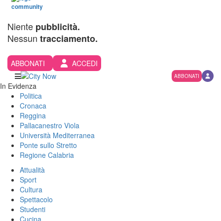
Niente
pubblicità.
Nessun
tracciamento.
ABBONATI
ACCEDI
ABBONATI
In Evidenza
Politica
Cronaca
Reggina
Pallacanestro Viola
Università Mediterranea
Ponte sullo Stretto
Regione Calabria
Attualità
Sport
Cultura
Spettacolo
Studenti
Cucina