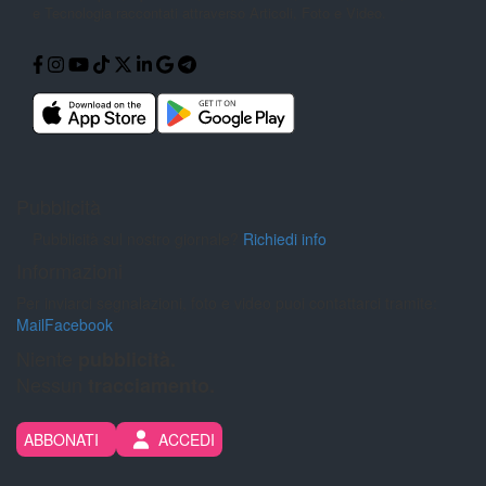
e Tecnologia
raccontati attraverso Articoli, Foto e
Video.
Pubblicità
Pubblicità sul nostro giornale?
Richiedi info
Informazioni
Per inviarci segnalazioni, foto e video puoi contattarci tramite:
Mail
Facebook
Niente
pubblicità.
Nessun
tracciamento.
ABBONATI
ACCEDI