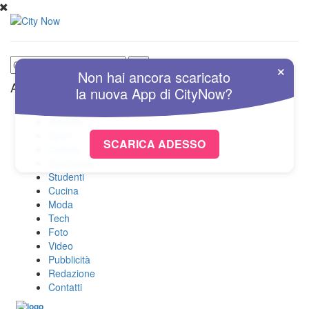
×
Non hai ancora scaricato
Altre Sezioni
la nuova
App
di
CityNow?
Home
Attualità
Sport
SCARICA ADESSO
Cultura
Spettacolo
Studenti
Cucina
Moda
Tech
Foto
Video
Pubblicità
Redazione
Contatti