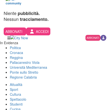
Niente
pubblicità.
Nessun
tracciamento.
ABBONATI
ACCEDI
ABBONATI
In Evidenza
Politica
Cronaca
Reggina
Pallacanestro Viola
Università Mediterranea
Ponte sullo Stretto
Regione Calabria
Attualità
Sport
Cultura
Spettacolo
Studenti
Cucina