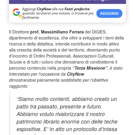
Aggiungi
CityNow
alle tue
Fonti preferite
:
quando cercherai una notizia, ci troverai più
AGGIUNGI
facilmente.
Il Direttore
prof. Massimiliano Ferrara
del DiGiES,
dipartimento di eccellenza, che oltre a sviluppare i temi della
ricerca e della didattica, intende contribuire in modo attivo
alla crescita della società e del territorio, diventando punto
d’incontro di Ordini Professionali, Associazioni Culturali,
Scuole e di tutti i coloro che dimostrano di condividerne il
percorso contenuto nella propria
“Terza Missione”
, è stato
intervistato per l’occasione da
CityNow
dimostrandosi pienamente soddisfatto per l’obiettivo
raggiunto:
“Siamo molto contenti, abbiamo creato un
patto tra passato, presente e futuro.
Abbiamo voluto rivalorizzare il nostro
patrimonio librario enorme con delle teche
espositive. E’ in atto un protocollo d’intesa