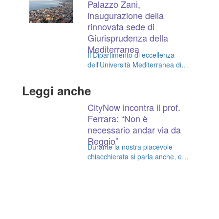
Palazzo Zani,
inaugurazione della
rinnovata sede di
Giurisprudenza della
Mediterranea
Il Dipartimento di eccellenza
dell'Università Mediterranea di
Reggio Calabria intende
contribuire in modo attivo alla
Leggi anche
crescita della società e del
territorio
CityNow incontra il prof.
Ferrara: “Non è
necessario andar via da
Reggio”
Durante la nostra piacevole
chiacchierata si parla anche, e
soprattutto, della fuga di cervelli,
che ogni giorno opprime la
nostra terra