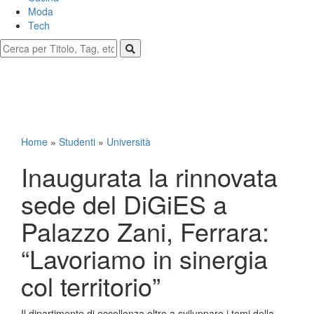
Moda
Tech
Home
»
Studenti
»
Università
Inaugurata la rinnovata
sede del DiGiES a
Palazzo Zani, Ferrara:
“Lavoriamo in sinergia
col territorio”
Il dipartimento di eccellenza oltre a sviluppare i temi della