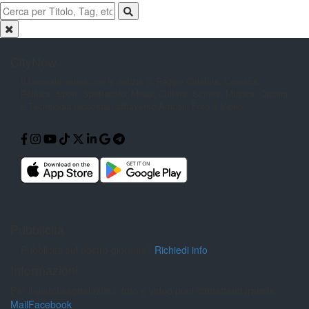
CityNow
Il Giornale online con le notizie di
Reggio Calabria. Cronaca,
Politica,
Sport, Spettacolo, Moda, Cultura,
Scuola, Musica, Cucina
e Tecnologia
raccontati attraverso Articoli, Foto e
Video.
Pubblicità
Pubblicità sul nostro giornale?
Richiedi info
Informazioni
Per inviarci segnalazioni, foto e video puoi contattarci tramite:
Mail
Facebook