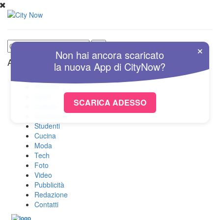
×
Non hai ancora scaricato
Altre Sezioni
la nuova
App
di
CityNow?
Home
Attualità
Sport
SCARICA ADESSO
Cultura
Spettacolo
Studenti
Cucina
Moda
Tech
Foto
Video
Pubblicità
Redazione
Contatti