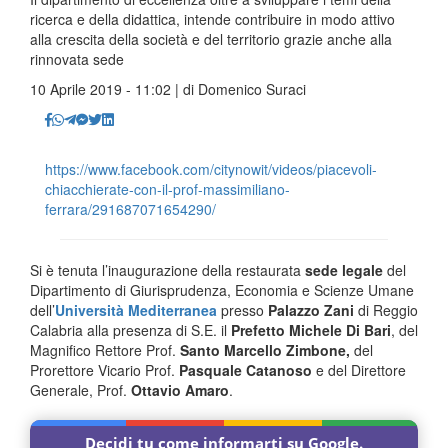
ricerca e della didattica, intende contribuire in modo attivo
alla crescita della società e del territorio grazie anche alla
rinnovata sede
10 Aprile 2019 - 11:02 | di
Domenico Suraci
https://www.facebook.com/citynowit/videos/piacevoli-
chiacchierate-con-il-prof-massimiliano-
ferrara/291687071654290/
Si è tenuta l’inaugurazione della restaurata
sede legale
del
Dipartimento di Giurisprudenza, Economia e Scienze Umane
dell’
Università Mediterranea
presso
Palazzo Zani
di Reggio
Calabria alla presenza di S.E. il
Prefetto Michele Di Bari
, del
Magnifico Rettore Prof.
Santo Marcello Zimbone,
del
Prorettore Vicario Prof.
Pasquale Catanoso
e del Direttore
Generale, Prof.
Ottavio Amaro
.
Decidi tu come informarti su Google.