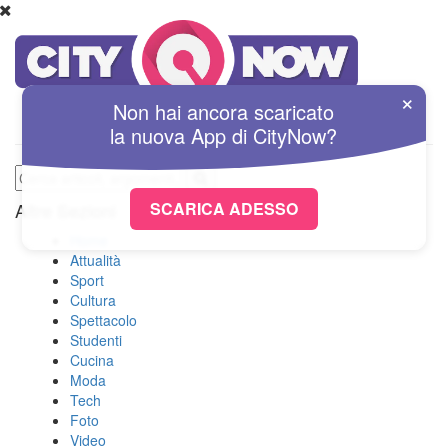
×
Non hai ancora scaricato
la nuova
App
di
CityNow?
SCARICA ADESSO
Altre Sezioni
Home
Attualità
Sport
Cultura
Spettacolo
Studenti
Cucina
Moda
Tech
Foto
Video