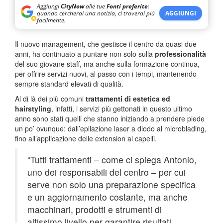
Aggiungi
CityNow
alle tue
Fonti preferite
:
quando cercherai una notizia, ci troverai più
AGGIUNGI
facilmente.
Il nuovo management, che gestisce il centro da quasi due
anni, ha continuato a puntare non solo sulla
professionalità
del suo giovane staff, ma anche sulla formazione continua,
per offrire servizi nuovi, al passo con i tempi, mantenendo
sempre standard elevati di qualità.
Al di là dei più comuni
trattamenti di estetica ed
hairstyling
, infatti, i servizi più gettonati in questo ultimo
anno sono stati quelli che stanno iniziando a prendere piede
un po’ ovunque: dall’epilazione laser a diodo al microblading,
fino all’applicazione delle extension ai capelli.
“Tutti trattamenti – come ci spiega Antonio,
uno dei responsabili del centro – per cui
serve non solo una preparazione specifica
e un aggiornamento costante, ma anche
macchinari, prodotti e strumenti di
altissimo livello per garantire risultati