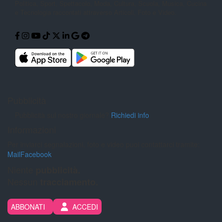
Politica,
Sport, Spettacolo, Moda, Cultura,
Scuola, Musica, Cucina
e Tecnologia
raccontati attraverso Articoli, Foto e
Video.
Pubblicità
Pubblicità sul nostro giornale?
Richiedi info
Informazioni
Per inviarci segnalazioni, foto e video puoi contattarci tramite:
Mail
Facebook
Niente
pubblicità.
Nessun
tracciamento.
ABBONATI
ACCEDI