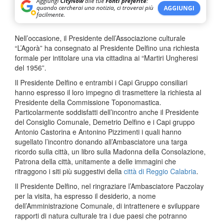
Aggiungi
CityNow
alle tue
Fonti preferite
:
quando cercherai una notizia, ci troverai più
AGGIUNGI
facilmente.
Nell’occasione, il Presidente dell’Associazione culturale
“L’Agorà” ha consegnato al Presidente Delfino una richiesta
formale per intitolare una via cittadina ai “Martiri Ungheresi
del 1956”.
Il Presidente Delfino e entrambi i Capi Gruppo consiliari
hanno espresso il loro impegno di trasmettere la richiesta al
Presidente della Commissione Toponomastica.
Particolarmente soddisfatti dell’incontro anche il Presidente
del Consiglio Comunale, Demetrio Delfino e i Capi gruppo
Antonio Castorina e Antonino Pizzimenti i quali hanno
sugellato l’incontro donando all’Ambasciatore una targa
ricordo sulla città, un libro sulla Madonna della Consolazione,
Patrona della città, unitamente a delle immagini che
ritraggono i siti più suggestivi della
città di Reggio Calabria
.
Il Presidente Delfino, nel ringraziare l’Ambasciatore Paczolay
per la visita, ha espresso il desiderio, a nome
dell’Amministrazione Comunale, di intrattenere e sviluppare
rapporti di natura culturale tra i due paesi che potranno