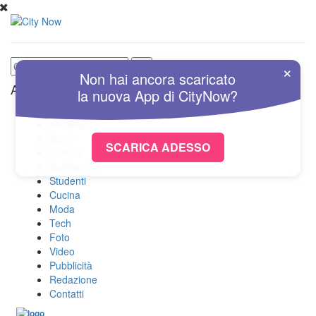
×
Non hai ancora scaricato
Altre Sezioni
la nuova
App
di
CityNow?
Home
Attualità
Sport
SCARICA ADESSO
Cultura
Spettacolo
Studenti
Cucina
Moda
Tech
Foto
Video
Pubblicità
Redazione
Contatti