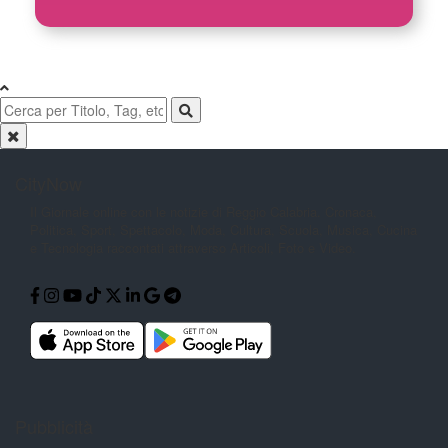
CityNow
Il Giornale online con le notizie di
Reggio Calabria. Cronaca,
Politica,
Sport, Spettacolo, Moda, Cultura,
Scuola, Musica, Cucina
e Tecnologia
raccontati attraverso Articoli, Foto e
Video.
Pubblicità