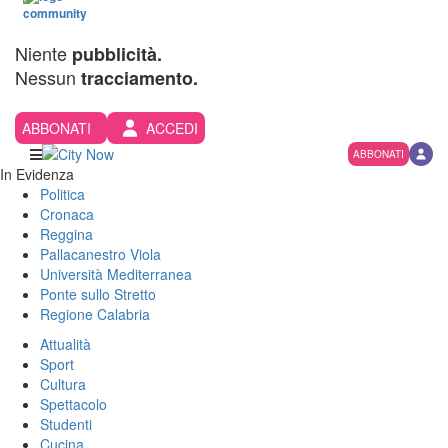
Niente
pubblicità.
Nessun
tracciamento.
ABBONATI
ACCEDI
ABBONATI
In Evidenza
Politica
Cronaca
Reggina
Pallacanestro Viola
Università Mediterranea
Ponte sullo Stretto
Regione Calabria
Attualità
Sport
Cultura
Spettacolo
Studenti
Cucina