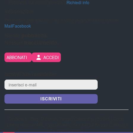
Pubblicità sul nostro giornale?
Richiedi info
Informazioni
Per inviarci segnalazioni, foto e video puoi contattarci tramite:
Mail
Facebook
Niente
pubblicità.
Nessun
tracciamento.
ABBONATI
ACCEDI
Iscriviti alla newsletter
ISCRIVITI
CityNow.it - Reg. Tribunale Reggio Calabria n 13/2013 | Coop.
“Libero Nocera” ARL - Via Modena, 14 - 89132 Reggio Calabria -
P.I. 00866240807