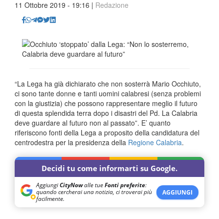
11 Ottobre 2019 - 19:16 |
Redazione
“La Lega ha già dichiarato che non sosterrà Mario Occhiuto,
ci sono tante donne e tanti uomini calabresi (senza problemi
con la giustizia) che possono rappresentare meglio il futuro
di questa splendida terra dopo i disastri del Pd. La Calabria
deve guardare al futuro non al passato”. E’ quanto
riferiscono fonti della Lega a proposito della candidatura del
centrodestra per la presidenza della
Regione Calabria
.
Decidi tu come informarti su Google.
Aggiungi
CityNow
alle tue
Fonti preferite
:
quando cercherai una notizia, ci troverai più
AGGIUNGI
facilmente.