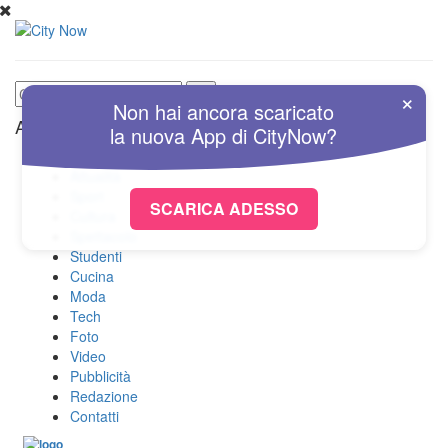
×
Non hai ancora scaricato
Altre Sezioni
la nuova
App
di
CityNow?
Home
Attualità
Sport
SCARICA ADESSO
Cultura
Spettacolo
Studenti
Cucina
Moda
Tech
Foto
Video
Pubblicità
Redazione
Contatti