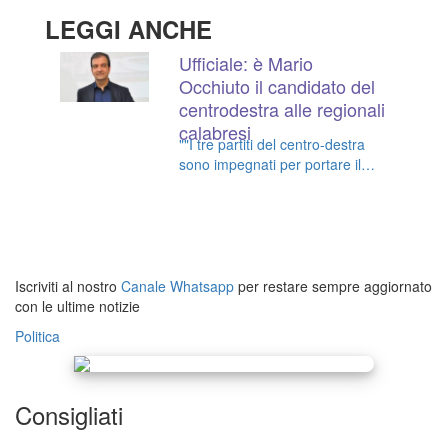
LEGGI ANCHE
Ufficiale: è Mario
Occhiuto il candidato del
centrodestra alle regionali
calabresi
""I tre partiti del centro-destra
sono impegnati per portare il
buongoverno nelle regioni che
andranno al voto",comunica il
coordinamento di Forza Italia
Iscriviti al nostro
Canale Whatsapp
per restare sempre aggiornato
con le ultime notizie
Politica
Consigliati