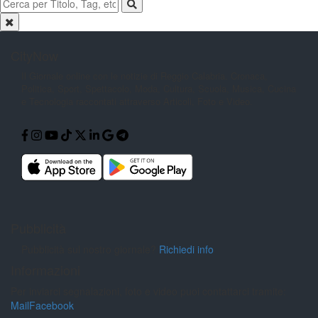
CityNow
Il Giornale online con le notizie di
Reggio Calabria. Cronaca,
Politica,
Sport, Spettacolo, Moda, Cultura,
Scuola, Musica, Cucina
e Tecnologia
raccontati attraverso Articoli, Foto e
Video.
Pubblicità
Pubblicità sul nostro giornale?
Richiedi info
Informazioni
Per inviarci segnalazioni, foto e video puoi contattarci tramite:
Mail
Facebook