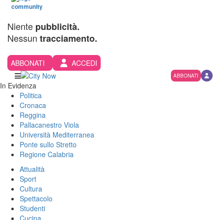
Niente
pubblicità.
Nessun
tracciamento.
ABBONATI
ACCEDI
ABBONATI
In Evidenza
Politica
Cronaca
Reggina
Pallacanestro Viola
Università Mediterranea
Ponte sullo Stretto
Regione Calabria
Attualità
Sport
Cultura
Spettacolo
Studenti
Cucina