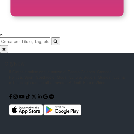
CityNow
Il Giornale online con le notizie di
Reggio Calabria. Cronaca,
Politica,
Sport, Spettacolo, Moda, Cultura,
Scuola, Musica, Cucina
e Tecnologia
raccontati attraverso Articoli, Foto e
Video.