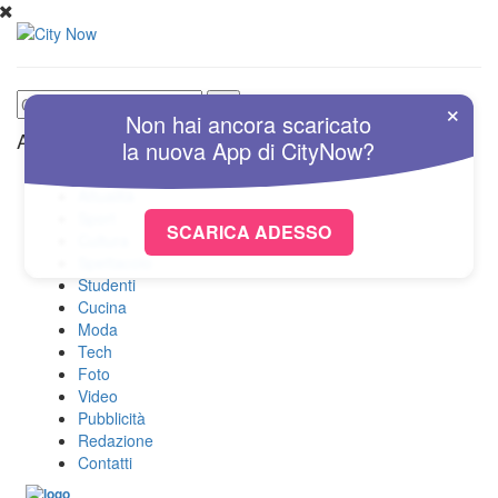
×
Non hai ancora scaricato
Altre Sezioni
la nuova
App
di
CityNow?
Home
Attualità
Sport
SCARICA ADESSO
Cultura
Spettacolo
Studenti
Cucina
Moda
Tech
Foto
Video
Pubblicità
Redazione
Contatti