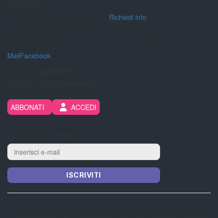
Pubblicità
Pubblicità sul nostro giornale?
Richiedi info
Informazioni
Per inviarci segnalazioni, foto e video puoi contattarci tramite:
Mail
Facebook
Niente
pubblicità.
Nessun
tracciamento.
ABBONATI
ACCEDI
Iscriviti alla newsletter
ISCRIVITI
CityNow.it - Reg. Tribunale Reggio Calabria n 13/2013 | Coop.
“Libero Nocera” ARL - Via Modena, 14 - 89132 Reggio Calabria -