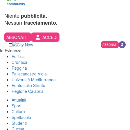
Niente
pubblicità.
Nessun
tracciamento.
ABBONATI
ACCEDI
ABBONATI
In Evidenza
Politica
Cronaca
Reggina
Pallacanestro Viola
Università Mediterranea
Ponte sullo Stretto
Regione Calabria
Attualità
Sport
Cultura
Spettacolo
Studenti
Cucina