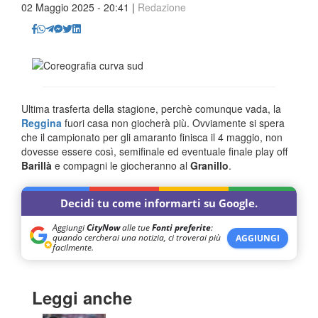
02 Maggio 2025 - 20:41 |
Redazione
Ultima trasferta della stagione, perchè comunque vada, la
Reggina
fuori casa non giocherà più. Ovviamente si spera
che il campionato per gli amaranto finisca il 4 maggio, non
dovesse essere così, semifinale ed eventuale finale play off
Barillà
e compagni le giocheranno al
Granillo
.
Decidi tu come informarti su Google.
Aggiungi
CityNow
alle tue
Fonti preferite
:
quando cercherai una notizia, ci troverai più
AGGIUNGI
facilmente.
Leggi anche