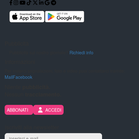
Pubblicità
Pubblicità sul nostro giornale?
Richiedi info
Informazioni
Per inviarci segnalazioni, foto e video puoi contattarci tramite:
Mail
Facebook
Niente
pubblicità.
Nessun
tracciamento.
ABBONATI
ACCEDI
Iscriviti alla newsletter