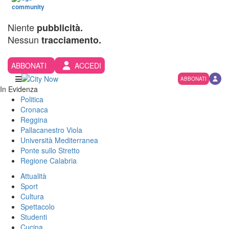
Niente
pubblicità.
Nessun
tracciamento.
ABBONATI
ACCEDI
ABBONATI
In Evidenza
Politica
Cronaca
Reggina
Pallacanestro Viola
Università Mediterranea
Ponte sullo Stretto
Regione Calabria
Attualità
Sport
Cultura
Spettacolo
Studenti
Cucina