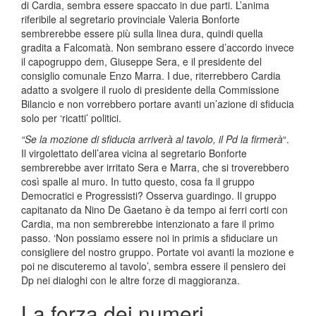
di Cardia, sembra essere spaccato in due parti. L’anima
riferibile al segretario provinciale Valeria Bonforte
sembrerebbe essere più sulla linea dura, quindi quella
gradita a Falcomatà. Non sembrano essere d’accordo invece
il capogruppo dem, Giuseppe Sera, e il presidente del
consiglio comunale Enzo Marra. I due, riterrebbero Cardia
adatto a svolgere il ruolo di presidente della Commissione
Bilancio e non vorrebbero portare avanti un’azione di sfiducia
solo per ‘ricatti’ politici.
“Se la mozione di sfiducia arriverà al tavolo, il Pd la firmerà
“.
Il virgolettato dell’area vicina al segretario Bonforte
sembrerebbe aver irritato Sera e Marra, che si troverebbero
così spalle al muro. In tutto questo, cosa fa il gruppo
Democratici e Progressisti? Osserva guardingo. Il gruppo
capitanato da Nino De Gaetano è da tempo ai ferri corti con
Cardia, ma non sembrerebbe intenzionato a fare il primo
passo. ‘Non possiamo essere noi in primis a sfiduciare un
consigliere del nostro gruppo. Portate voi avanti la mozione e
poi ne discuteremo al tavolo’, sembra essere il pensiero dei
Dp nei dialoghi con le altre forze di maggioranza.
La forza dei numeri