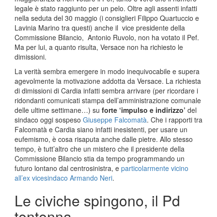
legale è stato raggiunto per un pelo. Oltre agli assenti infatti
nella seduta del 30 maggio (i consiglieri Filippo Quartuccio e
Lavinia Marino tra questi) anche il vice presidente della
Commissione Bilancio, Antonio Ruvolo, non ha votato il Pef.
Ma per lui, a quanto risulta, Versace non ha richiesto le
dimissioni.
La verità sembra emergere in modo inequivocabile e supera
agevolmente la motivazione addotta da Versace. La richiesta
di dimissioni di Cardia infatti sembra arrivare (per ricordare i
ridondanti comunicati stampa dell’amministrazione comunale
delle ultime settimane…) su
forte ‘impulso e indirizzo’
del
sindaco oggi sospeso
Giuseppe Falcomatà
. Che i rapporti tra
Falcomatà e Cardia siano infatti inesistenti, per usare un
eufemismo, è cosa risaputa anche dalle pietre. Allo stesso
tempo, è tutt’altro che un mistero che il presidente della
Commissione Bilancio stia da tempo programmando un
futuro lontano dal centrosinistra, e
particolarmente vicino
all’ex vicesindaco Armando Neri
.
Le civiche spingono, il Pd
tentenna