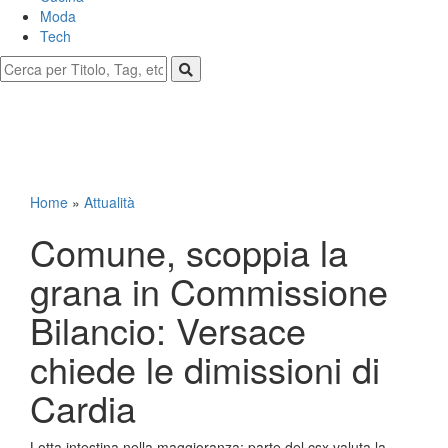
Moda
Tech
Home
»
Attualità
Comune, scoppia la
grana in Commissione
Bilancio: Versace
chiede le dimissioni di
Cardia
Lotta intestina nella maggioranza: parte del csx valuta la