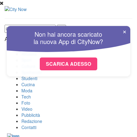
×
Non hai ancora scaricato
Altre Sezioni
la nuova
App
di
CityNow?
Home
Attualità
Sport
SCARICA ADESSO
Cultura
Spettacolo
Studenti
Cucina
Moda
Tech
Foto
Video
Pubblicità
Redazione
Contatti