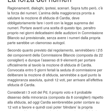
Ragionamenti, dialoghi, ipotesi, scenari. Sopra tutto però, c’è
la forza dei numeri. L’anima della maggioranza pronta a
valutare la mozione di sfiducia di Cardia, deve
obbligatoriamente fare i conti con la legge suprema dei
numeri. Portare avanti una scelta di questo tipo, peraltro
proprio nei giorni delicatissimi delle audizioni in Commissione
Bilancio sul previsionale, senza avere i numeri dalla propria
parte sarebbe un clamoroso autogol.
Secondo quanto previsto dal regolamento, servirebbero i 2\5
dei componenti della Commissione Bilancio (composta da 22
consiglieri) e dunque l’assenso di 9 elementi per portare
ufficialmente al tavolo la mozione di sfiducia di Cardia.
Convocata entro 5 giorni feriali la seduta di commissione per
deliberare la mozione di sfiducia, servirebbe a quel punto la
maggioranza assoluta, quindi 12 voti, per arrivare all’effettiva
sfiducia di Cardia.
Considerati i 3 voti del Pd, il proprio voto e il probabile
dissenso della minoranza (composta da 8 consiglieri) rispetto
alla sfiducia, ad oggi Cardia sembrerebbe poter contare su
12 voti a favore e quindi così poter ‘blindare’ la propria