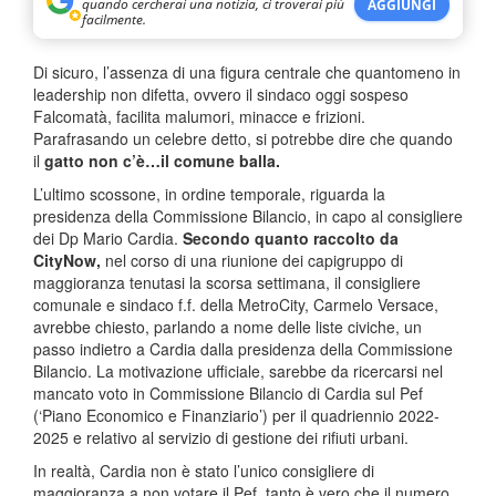
quando cercherai una notizia, ci troverai più
AGGIUNGI
facilmente.
Di sicuro, l’assenza di una figura centrale che quantomeno in
leadership non difetta, ovvero il sindaco oggi sospeso
Falcomatà, facilita malumori, minacce e frizioni.
Parafrasando un celebre detto, si potrebbe dire che quando
il
gatto non c’è…il comune balla.
L’ultimo scossone, in ordine temporale, riguarda la
presidenza della Commissione Bilancio, in capo al consigliere
dei Dp Mario Cardia.
Secondo quanto raccolto da
CityNow,
nel corso di una riunione dei capigruppo di
maggioranza tenutasi la scorsa settimana, il consigliere
comunale e sindaco f.f. della MetroCity, Carmelo Versace,
avrebbe chiesto, parlando a nome delle liste civiche, un
passo indietro a Cardia dalla presidenza della Commissione
Bilancio. La motivazione ufficiale, sarebbe da ricercarsi nel
mancato voto in Commissione Bilancio di Cardia sul Pef
(‘Piano Economico e Finanziario’) per il quadriennio 2022-
2025 e relativo al servizio di gestione dei rifiuti urbani.
In realtà, Cardia non è stato l’unico consigliere di
maggioranza a non votare il Pef, tanto è vero che il numero