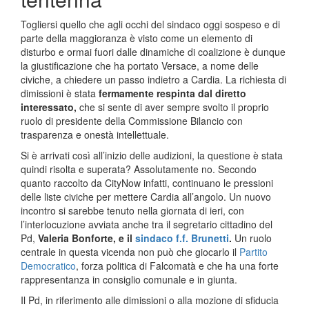
Togliersi quello che agli occhi del sindaco oggi sospeso e di
parte della maggioranza è visto come un elemento di
disturbo e ormai fuori dalle dinamiche di coalizione è dunque
la giustificazione che ha portato Versace, a nome delle
civiche, a chiedere un passo indietro a Cardia. La richiesta di
dimissioni è stata
fermamente respinta dal diretto
interessato,
che si sente di aver sempre svolto il proprio
ruolo di presidente della Commissione Bilancio con
trasparenza e onestà intellettuale.
Si è arrivati così all’inizio delle audizioni, la questione è stata
quindi risolta e superata? Assolutamente no. Secondo
quanto raccolto da CityNow infatti, continuano le pressioni
delle liste civiche per mettere Cardia all’angolo. Un nuovo
incontro si sarebbe tenuto nella giornata di ieri, con
l’interlocuzione avviata anche tra il segretario cittadino del
Pd,
Valeria Bonforte, e il
sindaco f.f. Brunetti
.
Un ruolo
centrale in questa vicenda non può che giocarlo il
Partito
Democratico
, forza politica di Falcomatà e che ha una forte
rappresentanza in consiglio comunale e in giunta.
Il Pd, in riferimento alle dimissioni o alla mozione di sfiducia