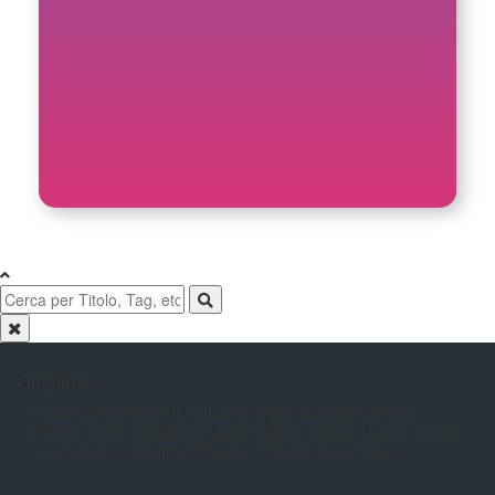
CityNow
Il Giornale online con le notizie di
Reggio Calabria. Cronaca,
Politica,
Sport, Spettacolo, Moda, Cultura,
Scuola, Musica, Cucina
e Tecnologia
raccontati attraverso Articoli, Foto e
Video.