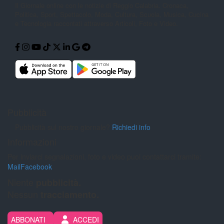
Il Giornale online con le notizie di
Reggio Calabria. Cronaca,
Politica,
Sport, Spettacolo, Moda, Cultura,
Scuola, Musica, Cucina
e Tecnologia
raccontati attraverso Articoli, Foto e
Video.
Pubblicità
Pubblicità sul nostro giornale?
Richiedi info
Informazioni
Per inviarci segnalazioni, foto e video puoi contattarci tramite:
Mail
Facebook
Niente
pubblicità.
Nessun
tracciamento.
ABBONATI
ACCEDI