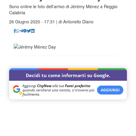
Sono online le foto dell'arrivo di Jérémy Ménez a Reggio
Calabria
26 Giugno 2020 - 17:31 | di
Antonello Diano
Decidi tu come informarti su Google.
Aggiungi
CityNow
alle tue
Fonti preferite
:
quando cercherai una notizia, ci troverai più
AGGIUNGI
facilmente.