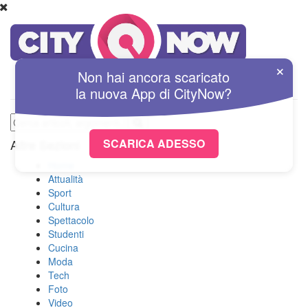
×
Non hai ancora scaricato
la nuova
App
di
CityNow?
SCARICA ADESSO
Altre Sezioni
Home
Attualità
Sport
Cultura
Spettacolo
Studenti
Cucina
Moda
Tech
Foto
Video