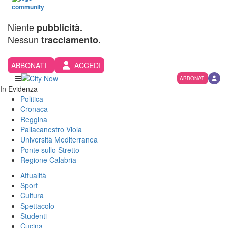
Niente
pubblicità.
Nessun
tracciamento.
ABBONATI
ACCEDI
ABBONATI
In Evidenza
Politica
Cronaca
Reggina
Pallacanestro Viola
Università Mediterranea
Ponte sullo Stretto
Regione Calabria
Attualità
Sport
Cultura
Spettacolo
Studenti
Cucina