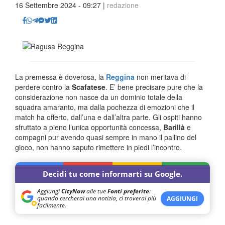
16 Settembre 2024 - 09:27 |
redazione
La premessa è doverosa, la
Reggina
non meritava di
perdere contro la
Scafatese
. E’ bene precisare pure che la
considerazione non nasce da un dominio totale della
squadra amaranto, ma dalla pochezza di emozioni che il
match ha offerto, dall’una e dall’altra parte. Gli ospiti hanno
sfruttato a pieno l’unica opportunità concessa,
Barillà
e
compagni pur avendo quasi sempre in mano il pallino del
gioco, non hanno saputo rimettere in piedi l’incontro.
Decidi tu come informarti su Google.
Aggiungi
CityNow
alle tue
Fonti preferite
:
quando cercherai una notizia, ci troverai più
AGGIUNGI
facilmente.