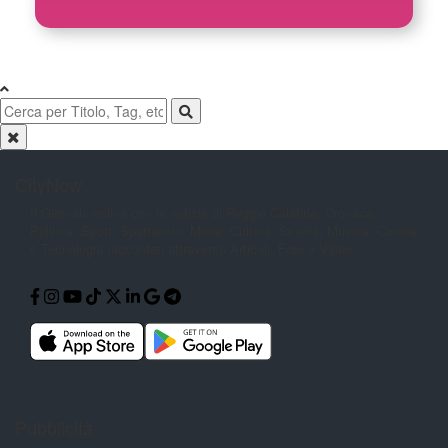
CityNow
Il Giornale online con le notizie di
Reggio Calabria. Cronaca,
Politica,
Sport, Spettacolo, Moda, Cultura,
Scuola, Musica, Cucina
e Tecnologia
raccontati attraverso Articoli, Foto e
Video.
Pubblicità