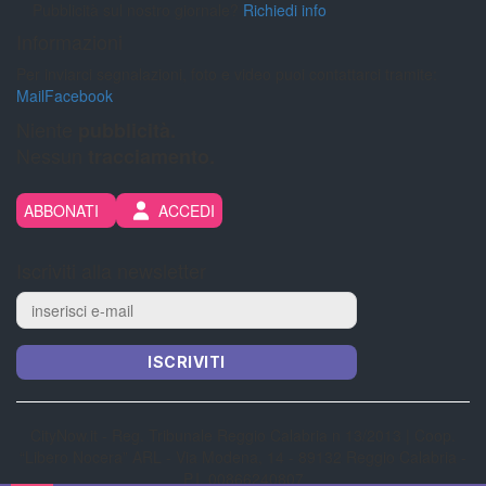
Pubblicità sul nostro giornale?
Richiedi info
Informazioni
Per inviarci segnalazioni, foto e video puoi contattarci tramite:
Mail
Facebook
Niente
pubblicità.
Nessun
tracciamento.
ABBONATI
ACCEDI
Iscriviti alla newsletter
ISCRIVITI
CityNow.it - Reg. Tribunale Reggio Calabria n 13/2013 | Coop.
“Libero Nocera” ARL - Via Modena, 14 - 89132 Reggio Calabria -
P.I. 00866240807