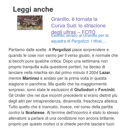
Leggi anche
Granillo. è tornata la
Curva Sud: lo striscione
degli ultras – FOTO
Esordio amaro al Granillo per la
squadra di Pergolizzi. I tifosi,
invece, vincono sempre
Partiamo dalle scelte. A
Pergolizzi
piace sorprendere e
quando le cose non vanno per il verso giusto, è normale che
si becchi pure qualche critica. Dopo una settimana non
proprio tranquilla sulla questione portieri, ha deciso di
lanciare nella mischia sin dal primo minuto il 2004
Lazar
,
mentre
Martinez
è andato per la prima volta in questa
stagione in panchina. Ma quello che ha maggiormente
sorpreso, sono state le esclusioni di
Giuliodori
e
Forciniti
.
Gli Under che nei due incontri precedenti si erano distinti più
degli altri per intraprendenza, dinamicità, freschezza atletica.
Tutto quello che è mancato, invece, nel corso della partita
contro la
Scafatese
. Al termine dell’incontro è stato lo stesso
allenatore a parlare di una condizione non ancora brillante,
proprio per questo motivo ci si chiede perchè lasciare fuori