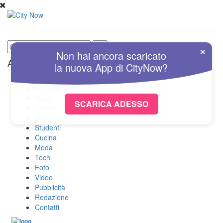
×
Non hai ancora scaricato
Altre Sezioni
la nuova
App
di
CityNow?
Home
Attualità
Sport
SCARICA ADESSO
Cultura
Spettacolo
Studenti
Cucina
Moda
Tech
Foto
Video
Pubblicità
Redazione
Contatti