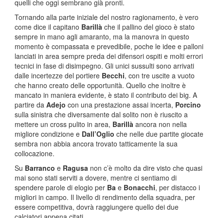
quelli che oggi sembrano già pronti.
Tornando alla parte iniziale del nostro ragionamento, è vero
come dice il capitano
Barillà
che il pallino del gioco è stato
sempre in mano agli amaranto, ma la manovra in questo
momento è compassata e prevedibile, poche le idee e palloni
lanciati in area sempre preda dei difensori ospiti e molti errori
tecnici in fase di disimpegno. Gli unici sussulti sono arrivati
dalle incertezze del portiere
Becchi
, con tre uscite a vuoto
che hanno creato delle opportunità. Quello che inoltre è
mancato in maniera evidente, è stato il contributo dei big. A
partire da
Adejo
con una prestazione assai incerta,
Porcino
sulla sinistra che diversamente dal solito non è riuscito a
mettere un cross pulito in area,
Barillà
ancora non nella
migliore condizione e
Dall’Oglio
che nelle due partite giocate
sembra non abbia ancora trovato tatticamente la sua
collocazione.
Su
Barranco
e
Ragusa
non c’è molto da dire visto che quasi
mai sono stati serviti a dovere, mentre ci sentiamo di
spendere parole di elogio per
Ba
e
Bonacchi
, per distacco i
migliori in campo. Il livello di rendimento della squadra, per
essere competitiva, dovrà raggiungere quello dei due
calciatori appena citati.