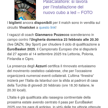
PalaCalafiore: si lavora
per l’installazione del
nuovo cubo a led – FOTO
I
biglietti
ancora
disponibili
per il match sono in vendita sul
circuito
Vivaticket
a
questo link
!
I ragazzi di coach
Gianmarco Pozzecco
scenderanno in
campo contro l’
Ungheria
domenica 23 febbraio alle 20.30
(live DAZN, Sky Sport) per chiudere il ciclo di qualificazione a
EuroBasket 2025
, il Campionato Europeo che si disputerà
dal 27 agosto al 14 settembre 2025 tra Lettonia, Polonia,
Finlandia e Cipro.
La presenza degli
Azzurri
certifica il rinnovato entusiasmo
del movimento cestistico calabrese, che per l’occasione
organizzerà numerosi eventi collaterali. L’ultima “finestra”
inizierà per l’Italia da Istanbul con la sfida ai padroni di casa
della Turchia di giovedì 20 febbraio (ore 18.30 italiane, le
20.30 locali).
L’Italia è già qualificata alla rassegna continentale della
prossima estate avendo centrato il pass per EuroBasket
2025 con tre gare di anticipo, in virtù delle tre vittorie ottenute