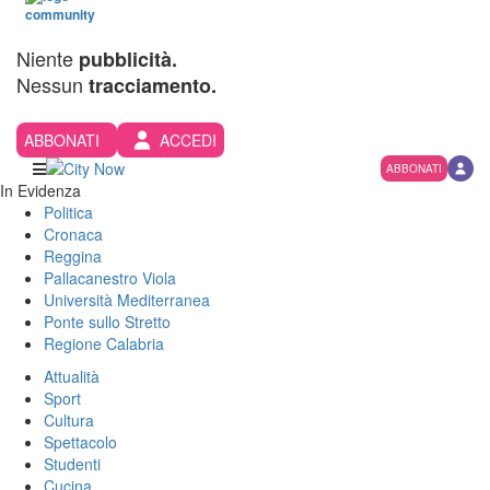
Niente
pubblicità.
Nessun
tracciamento.
ABBONATI
ACCEDI
ABBONATI
In Evidenza
Politica
Cronaca
Reggina
Pallacanestro Viola
Università Mediterranea
Ponte sullo Stretto
Regione Calabria
Attualità
Sport
Cultura
Spettacolo
Studenti
Cucina