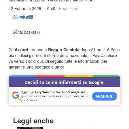
12 Febbraio 2025 - 15:40 |
Redazione
Gli
Azzurri
tornano a
Reggio Calabria
dopo 21 anni! A Poco
più di dieci giorni dal ritorno della nazionale, il PalaCalafiore
va verso il sold-out. Di seguito tutte le informazioni per
garantirsi uno spettacolo unico.
Decidi tu come informarti su Google.
Aggiungi
CityNow
alle tue
Fonti preferite
:
quando cercherai una notizia, ci troverai più
AGGIUNGI
facilmente.
Leggi anche