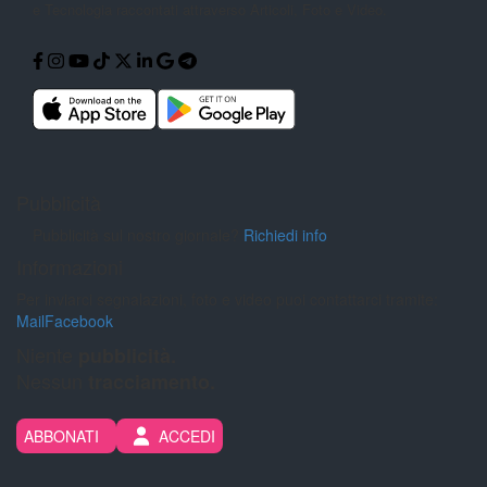
e Tecnologia
raccontati attraverso Articoli, Foto e
Video.
Pubblicità
Pubblicità sul nostro giornale?
Richiedi info
Informazioni
Per inviarci segnalazioni, foto e video puoi contattarci tramite:
Mail
Facebook
Niente
pubblicità.
Nessun
tracciamento.
ABBONATI
ACCEDI