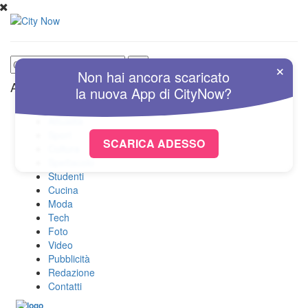
×
Non hai ancora scaricato
Altre Sezioni
la nuova
App
di
CityNow?
Home
Attualità
Sport
SCARICA ADESSO
Cultura
Spettacolo
Studenti
Cucina
Moda
Tech
Foto
Video
Pubblicità
Redazione
Contatti