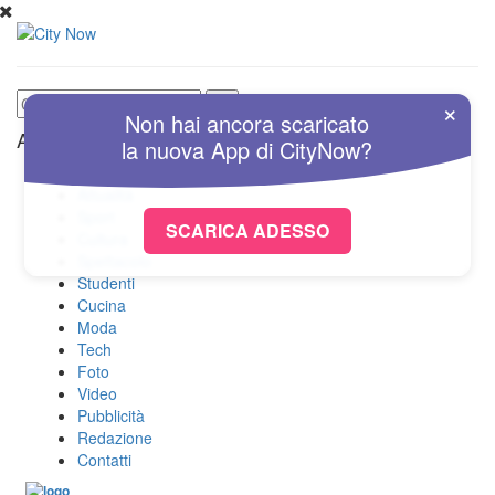
×
Non hai ancora scaricato
Altre Sezioni
la nuova
App
di
CityNow?
Home
Attualità
Sport
SCARICA ADESSO
Cultura
Spettacolo
Studenti
Cucina
Moda
Tech
Foto
Video
Pubblicità
Redazione
Contatti