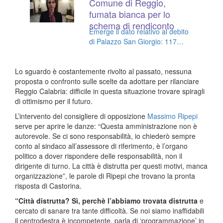
Comune di Reggio,
fumata bianca per lo
schema di rendiconto
Emerge il dato relativo al debito
di Palazzo San Giorgio: 117
milioni di euro
Lo sguardo è costantemente rivolto al passato, nessuna
proposta o confronto sulle scelte da adottare per rilanciare
Reggio Calabria: difficile in questa situazione trovare spiragli
di ottimismo per il futuro.
L’intervento del consigliere di opposizione
Massimo Ripepi
serve per aprire le danze: “Questa amministrazione non è
autorevole. Se ci sono responsabilità, io chiederò sempre
conto al sindaco all’assessore di riferimento, è l’organo
politico a dover rispondere delle responsabilità, non il
dirigente di turno. La città è distrutta per questi motivi, manca
organizzazione”, le parole di Ripepi che trovano la pronta
risposta di Castorina.
“Città distrutta? Sì, perchè l’abbiamo trovata distrutta
e
cercato di sanare tra tante difficoltà. Se noi siamo inaffidabili
il centrodestra è incompetente, parla di ‘programmazione’ in