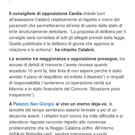
Il consigliere di opposizione Cardia
chiede lumi
all’assessore Calabrò relativamente al rispetto o meno dei
parametri che permetteranno all’ente di uscire dallo stato di
ente strutturalmente deficitario. “La proposta di delibera per il
consiglio sarà corredata di tutti gli allegati previsti dalla legge.
Quella pubblicata è la delibera di giunta che approva la
relazione e lo schema”,
ha chiarito Calabrò.
Lo scontro tra maggioranza e opposizione prosegue,
tra
accuse di deficit di memoria (“avete rimosso quanto
accaduto 10 anni fa, fate finta di non sapere perchè è stato
avviato il piano di riequilibrio ed evitato il dissesto”) e rimpalli
di responsabilità (“avvieremo un’operazione verità sul
bilancio e lo stato finanziario del Comune. Situazione poco
trasparente”).
A
Palazzo San Giorgio
si vive un eterno deja-vù
, le
lancette del tempo sembrano essersi fermate a più di un
decennio avanti. I cittadini fuori vivono tra mille difficoltà e si
attendono risposte concrete rispetto alle numerose
problematiche che la Reggio Calabria soffre. All’interno
dell’Aula Battaglia però, sembra interessare a pochi…..