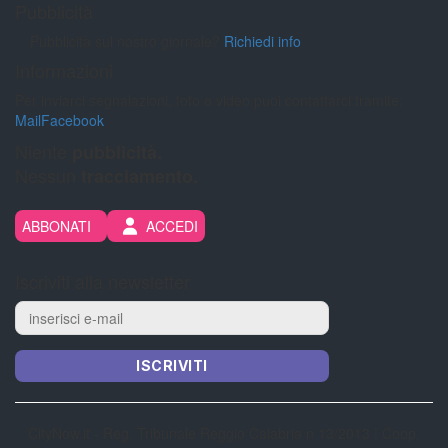
Pubblicità
Pubblicità sul nostro giornale?
Richiedi info
Informazioni
Per inviarci segnalazioni, foto e video puoi contattarci tramite:
Mail
Facebook
Niente
pubblicità.
Nessun
tracciamento.
ABBONATI
ACCEDI
Iscriviti alla newsletter
ISCRIVITI
CityNow.it - Reg. Tribunale Reggio Calabria n 13/2013 | Coop.