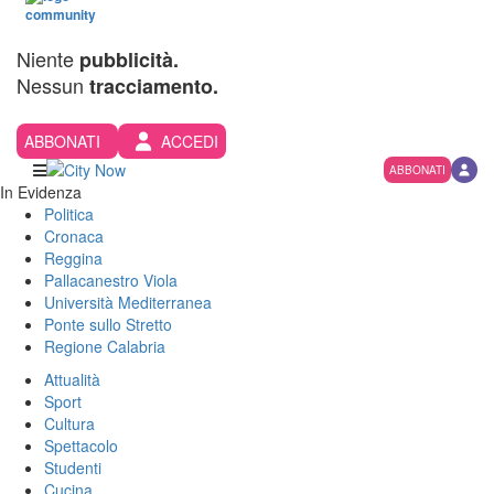
Niente
pubblicità.
Nessun
tracciamento.
ABBONATI
ACCEDI
ABBONATI
In Evidenza
Politica
Cronaca
Reggina
Pallacanestro Viola
Università Mediterranea
Ponte sullo Stretto
Regione Calabria
Attualità
Sport
Cultura
Spettacolo
Studenti
Cucina