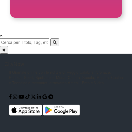
CityNow
Il Giornale online con le notizie di
Reggio Calabria. Cronaca,
Politica,
Sport, Spettacolo, Moda, Cultura,
Scuola, Musica, Cucina
e Tecnologia
raccontati attraverso Articoli, Foto e
Video.