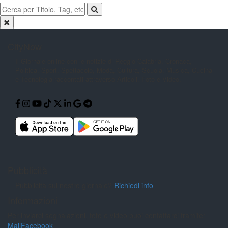
CityNow
Il Giornale online con le notizie di
Reggio Calabria. Cronaca,
Politica,
Sport, Spettacolo, Moda, Cultura,
Scuola, Musica, Cucina
e Tecnologia
raccontati attraverso Articoli, Foto e
Video.
Pubblicità
Pubblicità sul nostro giornale?
Richiedi info
Informazioni
Per inviarci segnalazioni, foto e video puoi contattarci tramite:
Mail
Facebook