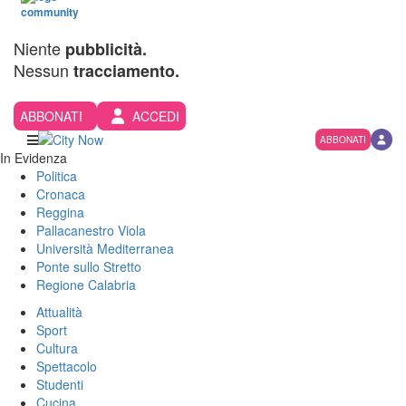
Niente
pubblicità.
Nessun
tracciamento.
ABBONATI
ACCEDI
ABBONATI
In Evidenza
Politica
Cronaca
Reggina
Pallacanestro Viola
Università Mediterranea
Ponte sullo Stretto
Regione Calabria
Attualità
Sport
Cultura
Spettacolo
Studenti
Cucina