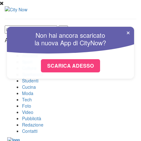
×
Non hai ancora scaricato
Altre Sezioni
la nuova
App
di
CityNow?
Home
Attualità
Sport
SCARICA ADESSO
Cultura
Spettacolo
Studenti
Cucina
Moda
Tech
Foto
Video
Pubblicità
Redazione
Contatti