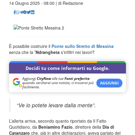
14 Giugno 2025 - 08:00 | di
Redazione
È possibile costruire il
Ponte sullo Stretto di Messina
senza che la
’Ndrangheta
s’infiltri nei lavori?
Decidi tu come informarti su Google.
Aggiungi
CityNow
alle tue
Fonti preferite
:
quando cercherai una notizia, ci troverai più
AGGIUNGI
facilmente.
“Ve lo potete levare dalla mente”.
L’allerta arriva, secondo quanto riportato da Il Fatto
Quotidiano, da
Beniamino Fazio
, direttore della
Dia di
Catanzaro
che, già in altre dichiarazioni, aveva parlato del