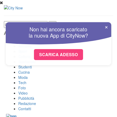
×
Non hai ancora scaricato
Altre Sezioni
la nuova
App
di
CityNow?
Home
Attualità
Sport
SCARICA ADESSO
Cultura
Spettacolo
Studenti
Cucina
Moda
Tech
Foto
Video
Pubblicità
Redazione
Contatti