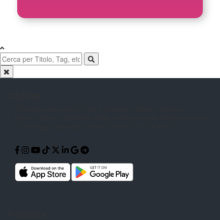
CityNow
Il Giornale online con le notizie di
Reggio Calabria. Cronaca,
Politica,
Sport, Spettacolo, Moda, Cultura,
Scuola, Musica, Cucina
e Tecnologia
raccontati attraverso Articoli, Foto e
Video.
Pubblicità