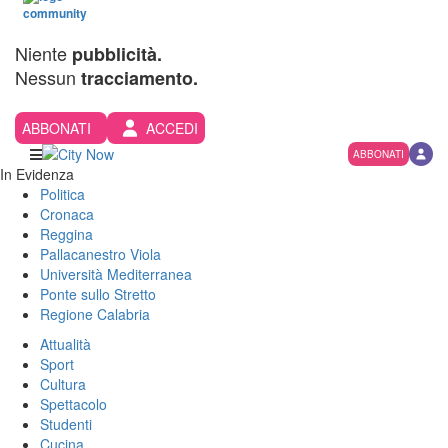
Niente
pubblicità.
Nessun
tracciamento.
ABBONATI
ACCEDI
ABBONATI
In Evidenza
Politica
Cronaca
Reggina
Pallacanestro Viola
Università Mediterranea
Ponte sullo Stretto
Regione Calabria
Attualità
Sport
Cultura
Spettacolo
Studenti
Cucina