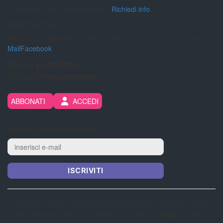
Pubblicità sul nostro giornale?
Richiedi info
Informazioni
Per inviarci segnalazioni, foto e video puoi contattarci tramite:
Mail
Facebook
Niente
pubblicità.
Nessun
tracciamento.
ABBONATI
ACCEDI
Iscriviti alla newsletter
ISCRIVITI
CityNow.it - Reg. Tribunale Reggio Calabria n 13/2013 | Coop.
“Libero Nocera” ARL - Via Modena, 14 - 89132 Reggio Calabria -