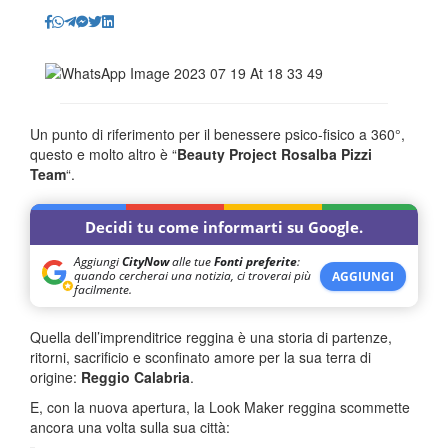
Un punto di riferimento per il benessere psico-fisico a 360°,
questo e molto altro è “
Beauty Project
Rosalba Pizzi
Team
“.
Decidi tu come informarti su Google.
Aggiungi
CityNow
alle tue
Fonti preferite
:
quando cercherai una notizia, ci troverai più
AGGIUNGI
facilmente.
Quella dell’imprenditrice reggina è una storia di partenze,
ritorni, sacrificio e sconfinato amore per la sua terra di
origine:
Reggio Calabria
.
E, con la nuova apertura, la Look Maker reggina scommette
ancora una volta sulla sua città: