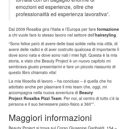
emozioni ed esperienze, oltre che
professionalità ed esperienza lavorativa”.
Dal 2009 Rosalba gira l’Italia e l’Europa per fare
formazione
a chi vuole fare lo stesso lavoro nel settore dell’
hairstyling
.
“Sono felice però di avere delle basi solide nella mia città, di
avere delle radici e di aver costruito qualcosa di importante lì
dove sono nata e dove sono nati i miei figli. Questa è la mia
storia, e visto che Beauty Project è un nuovo capitolo mi
sembrava giusto presentarmi e fare un piccolo riassunto di
questo libro chiamato vita!
La mia filosofia di lavoro – ha concluso – è quella che ho
adottato anche per plasmare il mio team che, oggi, mi
accompagna nella nuova avventura di
Beauty
Project
Rosalba Pizzi Team
. Per noi, al centro di tutto c’è la
persona e il suo benessere psico-fisico a 360°”.
Maggiori informazioni
Beauty Project si trova sul Corso Giuseppe Garibaldi, 154 –