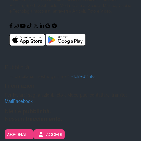
Politica,
Sport, Spettacolo, Moda, Cultura,
Scuola, Musica, Cucina
e Tecnologia
raccontati attraverso Articoli, Foto e
Video.
Pubblicità
Pubblicità sul nostro giornale?
Richiedi info
Informazioni
Per inviarci segnalazioni, foto e video puoi contattarci tramite:
Mail
Facebook
Niente
pubblicità.
Nessun
tracciamento.
ABBONATI
ACCEDI