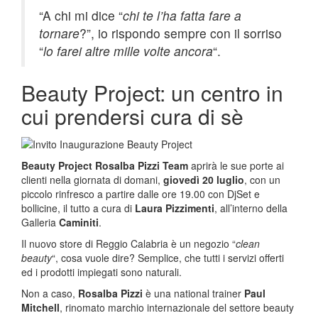
“A chi mi dice “
chi te l’ha fatta fare a
tornare
?”, io rispondo sempre con il sorriso
“
lo farei altre mille volte ancora
“.
Beauty Project: un centro in
cui prendersi cura di sè
Beauty Project
Rosalba Pizzi Team
aprirà le sue porte ai
clienti nella giornata di domani,
giovedì 20 luglio
, con un
piccolo rinfresco a partire dalle ore 19.00 con DjSet e
bollicine, il tutto a cura di
Laura Pizzimenti
, all’interno della
Galleria
Caminiti
.
Il nuovo store di Reggio Calabria è un negozio “
clean
beauty
“, cosa vuole dire? Semplice, che tutti i servizi offerti
ed i prodotti impiegati sono naturali.
Non a caso,
Rosalba Pizzi
è una national trainer
Paul
Mitchell
, rinomato marchio internazionale del settore beauty