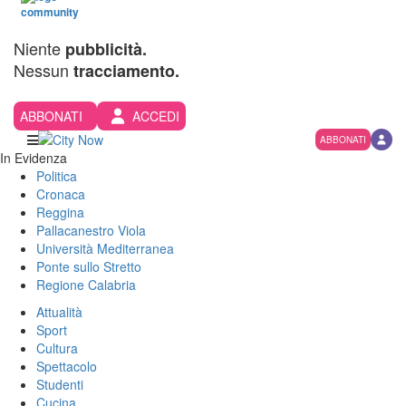
Niente
pubblicità.
Nessun
tracciamento.
ABBONATI
ACCEDI
ABBONATI
In Evidenza
Politica
Cronaca
Reggina
Pallacanestro Viola
Università Mediterranea
Ponte sullo Stretto
Regione Calabria
Attualità
Sport
Cultura
Spettacolo
Studenti
Cucina