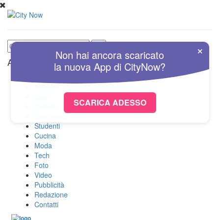
×
Non hai ancora scaricato
Altre Sezioni
la nuova
App
di
CityNow?
Home
Attualità
Sport
SCARICA ADESSO
Cultura
Spettacolo
Studenti
Cucina
Moda
Tech
Foto
Video
Pubblicità
Redazione
Contatti