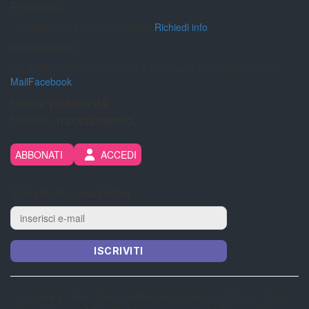
Pubblicità
Pubblicità sul nostro giornale?
Richiedi info
Informazioni
Per inviarci segnalazioni, foto e video puoi contattarci tramite:
Mail
Facebook
Niente
pubblicità.
Nessun
tracciamento.
ABBONATI
ACCEDI
Iscriviti alla newsletter
ISCRIVITI
CityNow.it - Reg. Tribunale Reggio Calabria n 13/2013 | Coop.