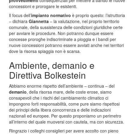
provvedimenti
consequenziali per mettere a bando le nuove
concessioni e prorogare le esistenti.
Il focus dell’
impianto normativo
è proprio questo: l’istruttoria
– dichiara
Giannetta
– la valutazione, nel proprio territorio
comunale, della sussistenza delle condizioni giuridiche certe
per avviare le procedure. Non potranno dunque essere
concesse proroghe indiscriminate a pioggia e i bandi per
nuove concessioni potranno essere avviati anche nei territori
dove la risorsa spiaggia non è scarsa.
Ambiente, demanio e
Direttiva Bolkestein
Abbiamo enorme rispetto dell’ambiente – continua – del
demanio
, della risorsa mare, delle coste erose, siamo
consapevoli che i rischi del cambiamento climatico ci
impongono forti responsabilità, come pure siamo rispettosi
dei principi della libera concorrenza e delle indicazioni
nazionali ed europee. Per questo proponiamo un perimetro
all’interno del quale muoversi con cautela, ma con sicurezza.
Ringrazio i colleghi consiglieri per avere accolto con pieno