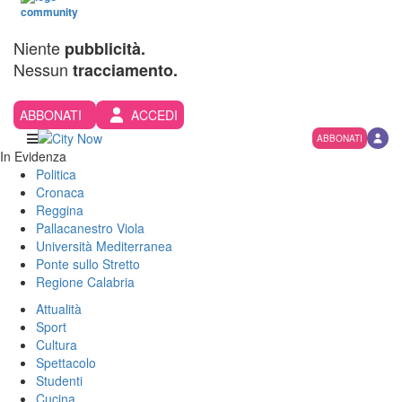
Niente
pubblicità.
Nessun
tracciamento.
ABBONATI
ACCEDI
ABBONATI
In Evidenza
Politica
Cronaca
Reggina
Pallacanestro Viola
Università Mediterranea
Ponte sullo Stretto
Regione Calabria
Attualità
Sport
Cultura
Spettacolo
Studenti
Cucina