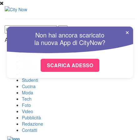
×
Non hai ancora scaricato
Altre Sezioni
la nuova
App
di
CityNow?
Home
Attualità
Sport
SCARICA ADESSO
Cultura
Spettacolo
Studenti
Cucina
Moda
Tech
Foto
Video
Pubblicità
Redazione
Contatti