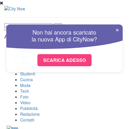
×
Non hai ancora scaricato
Altre Sezioni
la nuova
App
di
CityNow?
Home
Attualità
Sport
SCARICA ADESSO
Cultura
Spettacolo
Studenti
Cucina
Moda
Tech
Foto
Video
Pubblicità
Redazione
Contatti