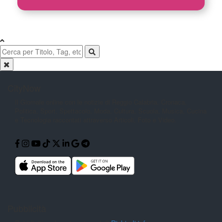
CityNow
Il Giornale online con le notizie di
Reggio Calabria. Cronaca,
Politica,
Sport, Spettacolo, Moda, Cultura,
Scuola, Musica, Cucina
e Tecnologia
raccontati attraverso Articoli, Foto e
Video.
Pubblicità