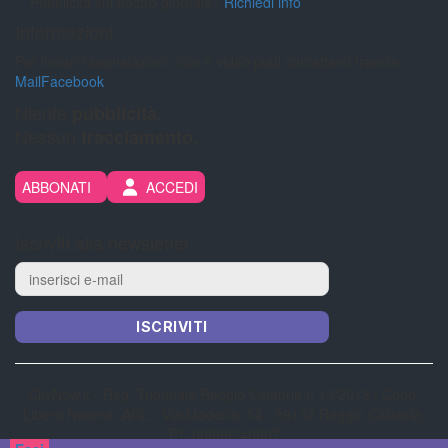
Pubblicità sul nostro giornale?
Richiedi info
Informazioni
Per inviarci segnalazioni, foto e video puoi contattarci tramite:
Mail
Facebook
Niente
pubblicità.
Nessun
tracciamento.
ABBONATI
ACCEDI
Iscriviti alla newsletter
ISCRIVITI
CityNow.it - Reg. Tribunale Reggio Calabria n 13/2013 | Coop.
“Libero Nocera” ARL - Via Modena, 14 - 89132 Reggio Calabria -
P.I. 00866240807