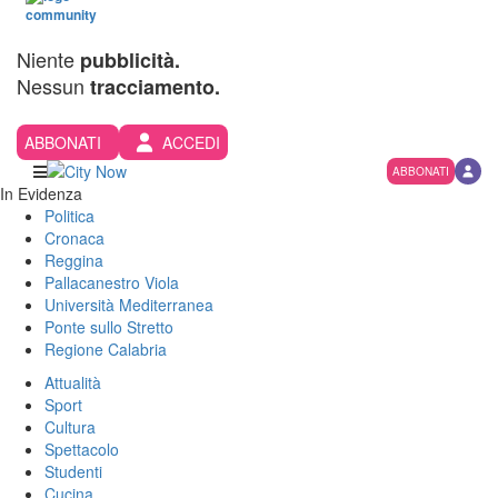
Niente
pubblicità.
Nessun
tracciamento.
ABBONATI
ACCEDI
ABBONATI
In Evidenza
Politica
Cronaca
Reggina
Pallacanestro Viola
Università Mediterranea
Ponte sullo Stretto
Regione Calabria
Attualità
Sport
Cultura
Spettacolo
Studenti
Cucina