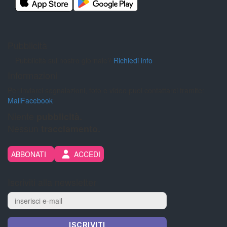
Pubblicità
Pubblicità sul nostro giornale?
Richiedi info
Informazioni
Per inviarci segnalazioni, foto e video puoi contattarci tramite:
Mail
Facebook
Niente
pubblicità.
Nessun
tracciamento.
ABBONATI
ACCEDI
Iscriviti alla newsletter
ISCRIVITI