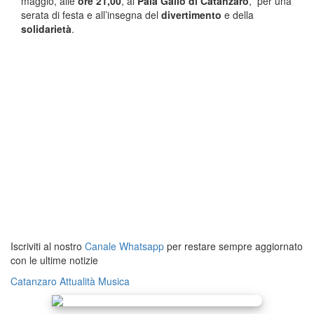
maggio, alle
ore 21,00
, al
Pala Gallo di Catanzaro
, per una
serata di festa e all’insegna del
divertimento
e della
solidarietà
.
Iscriviti al nostro
Canale Whatsapp
per restare sempre aggiornato
con le ultime notizie
Catanzaro
Attualità
Musica