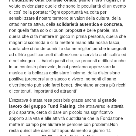
voluto evidenziare quelle che sono le peculiarità di un evento
di così bella portata: “Ogni opportunità va colta per
sensibilizzare il nostro territorio ai valori della cultura, della
cittadinanza attiva, della
solidarietà autentica e concreta
,
non quella fatta solo di buoni propositi e belle parole, ma
quella che ci fa mettere in gioco in prima persona, quella che
magari ci scomoda e ci fa mettere mano alla nostra tasca,
quella che ci rende uomini e donne migliori perché impegnati
ad offrire gesti concreti di attenzione e servizio a chi soffre ed
è nel bisogno … Valori questi che, se proposti e diffusi anche
in un contesto piacevole, in cui possiamo apprezzare la
musica e la bellezza dello stare insieme, della distensione
positiva (prendersi uno stacco e vivere momenti di sano
divertimento può solo farci bene), diventano ancora più ricchi
di contenuti, importanti ed attraenti”.
L’iniziativa è stata resa possibile grazie anche al
grande
lavoro del gruppo Fund Raising
, che attraverso le attività
più disparate, cerca di dare un piccolo ma significativo
apporto alla vita e alle attività quotidiane che la Fondazione
mette in campo per aiutare le persone con problemi.Non
resta quindi che darci tutti appuntamento a giorno 14