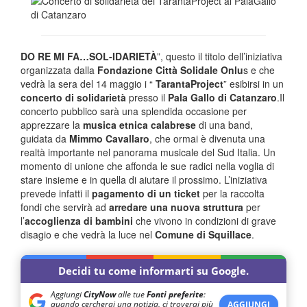
DO RE MI FA…SOL-IDARIETÀ
”, questo il titolo dell’iniziativa
organizzata dalla
Fondazione Città Solidale Onlu
s e che
vedrà la sera del 14 maggio i “
TarantaProject
” esibirsi in un
concerto di solidarietà
presso il
Pala Gallo di Catanzaro
.Il
concerto pubblico sarà una splendida occasione per
apprezzare la
musica etnica calabrese
di una band,
guidata da
Mimmo Cavallaro
, che ormai è divenuta una
realtà importante nel panorama musicale del Sud Italia. Un
momento di unione che affonda le sue radici nella voglia di
stare insieme e in quella di aiutare il prossimo. L’iniziativa
prevede infatti il
pagamento di un ticket
per la raccolta
fondi che servirà ad
arredare una nuova struttura
per
l’
accoglienza di bambini
che vivono in condizioni di grave
disagio e che vedrà la luce nel
Comune di Squillace
.
Decidi tu come informarti su Google.
Aggiungi
CityNow
alle tue
Fonti preferite
:
quando cercherai una notizia, ci troverai più
AGGIUNGI