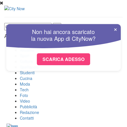
×
Non hai ancora scaricato
Altre Sezioni
la nuova
App
di
CityNow?
Home
Attualità
Sport
SCARICA ADESSO
Cultura
Spettacolo
Studenti
Cucina
Moda
Tech
Foto
Video
Pubblicità
Redazione
Contatti