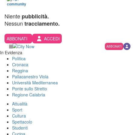
Niente
pubblicità.
Nessun
tracciamento.
ABBONATI
ACCEDI
ABBONATI
In Evidenza
Politica
Cronaca
Reggina
Pallacanestro Viola
Università Mediterranea
Ponte sullo Stretto
Regione Calabria
Attualità
Sport
Cultura
Spettacolo
Studenti
Cucina