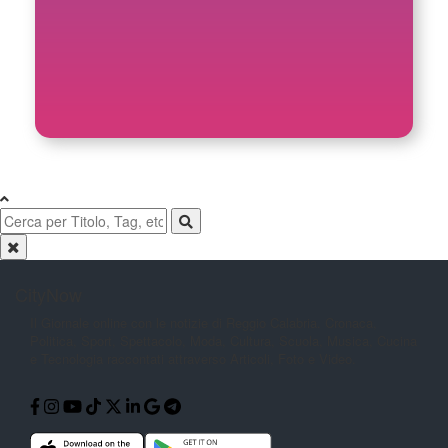
CityNow
Il Giornale online con le notizie di
Reggio Calabria. Cronaca,
Politica,
Sport, Spettacolo, Moda, Cultura,
Scuola, Musica, Cucina
e Tecnologia
raccontati attraverso Articoli, Foto e
Video.