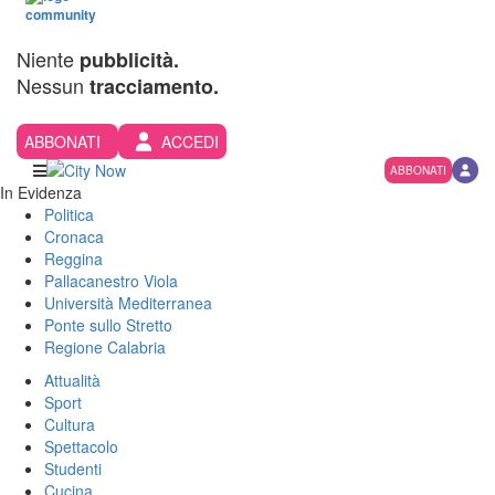
Niente
pubblicità.
Nessun
tracciamento.
ABBONATI
ACCEDI
ABBONATI
In Evidenza
Politica
Cronaca
Reggina
Pallacanestro Viola
Università Mediterranea
Ponte sullo Stretto
Regione Calabria
Attualità
Sport
Cultura
Spettacolo
Studenti
Cucina