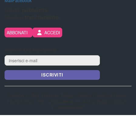
Mail
Facebook
Niente
pubblicità.
Nessun
tracciamento.
ABBONATI
ACCEDI
Iscriviti alla newsletter
ISCRIVITI
CityNow.it - Reg. Tribunale Reggio Calabria n 13/2013 | Coop.
“Libero Nocera” ARL - Via Modena, 14 - 89132 Reggio Calabria -
P.I. 00866240807