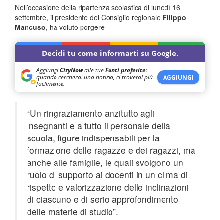
Nell’occasione della ripartenza scolastica di lunedì 16
settembre, il presidente del Consiglio regionale
Filippo
Mancuso
, ha voluto porgere
Decidi tu come informarti su Google.
Aggiungi
CityNow
alle tue
Fonti preferite
:
quando cercherai una notizia, ci troverai più
AGGIUNGI
facilmente.
“Un ringraziamento anzitutto agli
insegnanti e a tutto il personale della
scuola, figure indispensabili per la
formazione delle ragazze e dei ragazzi, ma
anche alle famiglie, le quali svolgono un
ruolo di supporto ai docenti in un clima di
rispetto e valorizzazione delle inclinazioni
di ciascuno e di serio approfondimento
delle materie di studio”.