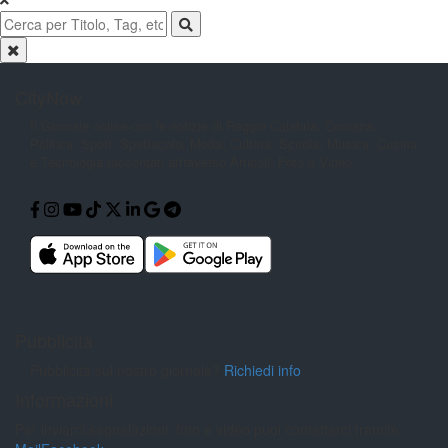
CityNow
Il Giornale online con le notizie di
Reggio Calabria. Cronaca,
Politica,
Sport, Spettacolo, Moda, Cultura,
Scuola, Musica, Cucina
e Tecnologia
raccontati attraverso Articoli, Foto e
Video.
Pubblicità
Pubblicità sul nostro giornale?
Richiedi info
Informazioni
Per inviarci segnalazioni, foto e video puoi contattarci tramite: