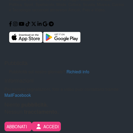
Politica,
Sport, Spettacolo, Moda, Cultura,
Scuola, Musica, Cucina
e Tecnologia
raccontati attraverso Articoli, Foto e
Video.
Pubblicità
Pubblicità sul nostro giornale?
Richiedi info
Informazioni
Per inviarci segnalazioni, foto e video puoi contattarci tramite:
Mail
Facebook
Niente
pubblicità.
Nessun
tracciamento.
ABBONATI
ACCEDI