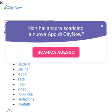
×
Non hai ancora scaricato
Altre Sezioni
la nuova
App
di
CityNow?
Home
Attualità
Sport
SCARICA ADESSO
Cultura
Spettacolo
Studenti
Cucina
Moda
Tech
Foto
Video
Pubblicità
Redazione
Contatti