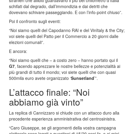
stranieri che allibiti guardavano il più bel chilometro d’Italia
schifati dal degrado, dall’immondizia e dai detriti che
dovevano schivare passeggiando. E con l’info-point chiuso”.
Poi il confronto sugli eventi:
“Noi siamo quelli del Capodanno RAI e del VinItaly & the City;
voi siete quelli del Patto per il Commercio a 20 giorni dalle
elezioni comunali”.
E ancora:
“Noi siamo quelli che – a costo zero – hanno portato qui il
G7
, facendo apprezzare le nostre bellezze e potenzialità ai
più grandi di tutto il mondo; voi siete quelli che con quasi
500mila euro avete organizzato ‘
Sunsetland
’”.
L’attacco finale: “Noi
abbiamo già vinto”
La replica di Cannizzaro si chiude con un attacco duro alla
precedente esperienza amministrativa del centrosinistra.
“Caro Giuseppe, se gli argomenti della vostra campagna
elettorale sono legati a questioni di 15/20 anni fa, o ai miei