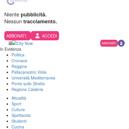
Niente
pubblicità.
Nessun
tracciamento.
ABBONATI
ACCEDI
ABBONATI
In Evidenza
Politica
Cronaca
Reggina
Pallacanestro Viola
Università Mediterranea
Ponte sullo Stretto
Regione Calabria
Attualità
Sport
Cultura
Spettacolo
Studenti
Cucina