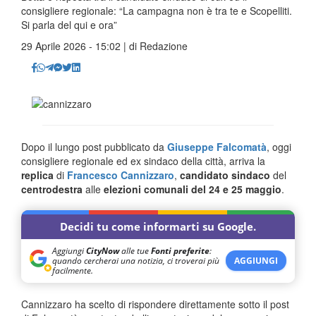
consigliere regionale: “La campagna non è tra te e Scopelliti.
Si parla del qui e ora”
29 Aprile 2026 - 15:02 | di
Redazione
Dopo il lungo post pubblicato da
Giuseppe Falcomatà
, oggi
consigliere regionale ed ex sindaco della città, arriva la
replica
di
Francesco Cannizzaro
,
candidato sindaco
del
centrodestra
alle
elezioni comunali del 24 e 25 maggio
.
Decidi tu come informarti su Google.
Aggiungi
CityNow
alle tue
Fonti preferite
:
quando cercherai una notizia, ci troverai più
AGGIUNGI
facilmente.
Cannizzaro ha scelto di rispondere direttamente sotto il post