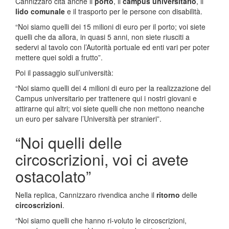
Cannizzaro cita anche il
porto
, il
campus universitario
, il
lido comunale
e il trasporto per le persone con disabilità.
“Noi siamo quelli dei 15 milioni di euro per il porto; voi siete
quelli che da allora, in quasi 5 anni, non siete riusciti a
sedervi al tavolo con l’Autorità portuale ed enti vari per poter
mettere quei soldi a frutto”.
Poi il passaggio sull’università:
“Noi siamo quelli dei 4 milioni di euro per la realizzazione del
Campus universitario per trattenere qui i nostri giovani e
attirarne qui altri; voi siete quelli che non mettono neanche
un euro per salvare l’Università per stranieri”.
“Noi quelli delle
circoscrizioni, voi ci avete
ostacolato”
Nella replica, Cannizzaro rivendica anche il
ritorno
delle
circoscrizioni
.
“Noi siamo quelli che hanno ri-voluto le circoscrizioni,