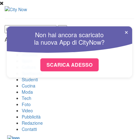
×
Non hai ancora scaricato
Altre Sezioni
la nuova
App
di
CityNow?
Home
Attualità
Sport
SCARICA ADESSO
Cultura
Spettacolo
Studenti
Cucina
Moda
Tech
Foto
Video
Pubblicità
Redazione
Contatti