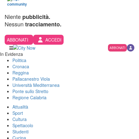
Niente
pubblicità.
Nessun
tracciamento.
ABBONATI
ACCEDI
ABBONATI
In Evidenza
Politica
Cronaca
Reggina
Pallacanestro Viola
Università Mediterranea
Ponte sullo Stretto
Regione Calabria
Attualità
Sport
Cultura
Spettacolo
Studenti
Cucina