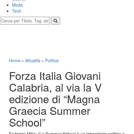
Moda
Tech
Home
»
Attualità
»
Politica
Forza Italia Giovani
Calabria, al via la V
edizione di “Magna
Graecia Summer
School”
Federico Milia: “La Summer School è un laboratorio politico e