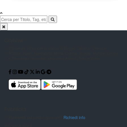
CityNow
Il Giornale online con le notizie di
Reggio Calabria. Cronaca,
Politica,
Sport, Spettacolo, Moda, Cultura,
Scuola, Musica, Cucina
e Tecnologia
raccontati attraverso Articoli, Foto e
Video.
Pubblicità
Pubblicità sul nostro giornale?
Richiedi info
Informazioni