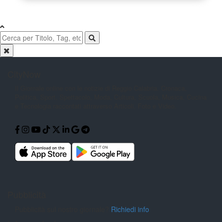
CityNow
Il Giornale online con le notizie di
Reggio Calabria. Cronaca,
Politica,
Sport, Spettacolo, Moda, Cultura,
Scuola, Musica, Cucina
e Tecnologia
raccontati attraverso Articoli, Foto e
Video.
Pubblicità
Pubblicità sul nostro giornale?
Richiedi info