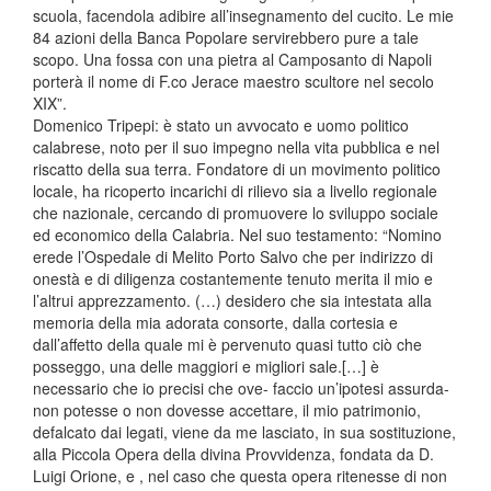
scuola, facendola adibire all’insegnamento del cucito. Le mie
84 azioni della Banca Popolare servirebbero pure a tale
scopo. Una fossa con una pietra al Camposanto di Napoli
porterà il nome di F.co Jerace maestro scultore nel secolo
XIX”.
Domenico Tripepi: è stato un avvocato e uomo politico
calabrese, noto per il suo impegno nella vita pubblica e nel
riscatto della sua terra. Fondatore di un movimento politico
locale, ha ricoperto incarichi di rilievo sia a livello regionale
che nazionale, cercando di promuovere lo sviluppo sociale
ed economico della Calabria. Nel suo testamento: “Nomino
erede l’Ospedale di Melito Porto Salvo che per indirizzo di
onestà e di diligenza costantemente tenuto merita il mio e
l’altrui apprezzamento. (…) desidero che sia intestata alla
memoria della mia adorata consorte, dalla cortesia e
dall’affetto della quale mi è pervenuto quasi tutto ciò che
posseggo, una delle maggiori e migliori sale.[…] è
necessario che io precisi che ove- faccio un’ipotesi assurda-
non potesse o non dovesse accettare, il mio patrimonio,
defalcato dai legati, viene da me lasciato, in sua sostituzione,
alla Piccola Opera della divina Provvidenza, fondata da D.
Luigi Orione, e , nel caso che questa opera ritenesse di non