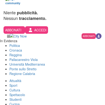
Niente
pubblicità.
Nessun
tracciamento.
ABBONATI
ACCEDI
ABBONATI
In Evidenza
Politica
Cronaca
Reggina
Pallacanestro Viola
Università Mediterranea
Ponte sullo Stretto
Regione Calabria
Attualità
Sport
Cultura
Spettacolo
Studenti
Cucina