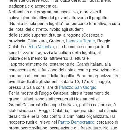
nelle sue diverse voci, in un’ottica del tutto nuova, meno
tradizionale e accademica.
Nell’ambito del programma espositivo, è previsto il
coinvolgimento attivo dei giovani attraverso il progetto
“Notai a scuola per la legalità”: un percorso formativo, a cura
dei notai del distretto, rivolto agli studenti
delle scuole superiori di tutta la regione (Cosenza e
provincia, Catanzaro, Crotone,
Lamezia Terme
, Reggio
Calabria e
Vibo Valentia
), che ha come scopo quello di
sensibilizzare i ragazzi alla cultura della legalità, al
valore della memoria, attraverso la lettura e
l’approfondimento dei testamenti dei Grandi Italiani, alla
conoscenza della funzione del notaio come prevenzione e al
contrasto ai fenomeni della illegalità. Saranno organizzati tre
eventi dedicati agli studenti: sabato 10, 17 e 31 maggio,
presso la Sala consiliare di
Palazzo San Giorgio
.
Per la mostra di Reggio Calabria, oltre ai testamenti dei
grandi italiani, sono stati recuperati i testamenti di
Grandi Calabresi: Giuseppe De Nava, politico calabrese, è
stato sindaco di Reggio Calabria, impegnandosi nel rilancio
della città e nella lotta contro la criminalità organizzata. Ha
ricoperto ruoli di rilievo nel
Partito Democratico
, cercando di
promuovere sviluppo, occupazione e infrastrutture. Nel suo