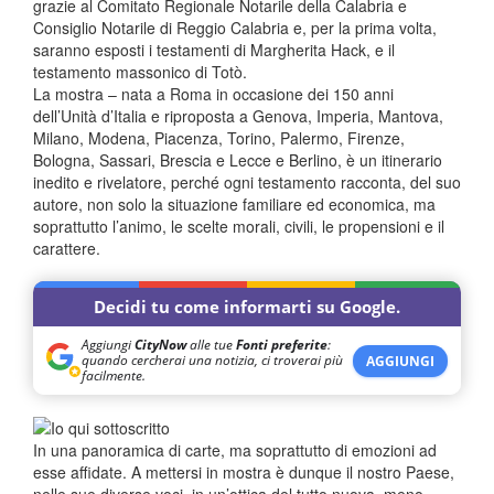
grazie al Comitato Regionale Notarile della Calabria e
Consiglio Notarile di Reggio Calabria e, per la prima volta,
saranno esposti i testamenti di Margherita Hack, e il
testamento massonico di Totò.
La mostra – nata a Roma in occasione dei 150 anni
dell’Unità d’Italia e riproposta a Genova, Imperia, Mantova,
Milano, Modena, Piacenza, Torino, Palermo, Firenze,
Bologna, Sassari, Brescia e Lecce e Berlino, è un itinerario
inedito e rivelatore, perché ogni testamento racconta, del suo
autore, non solo la situazione familiare ed economica, ma
soprattutto l’animo, le scelte morali, civili, le propensioni e il
carattere.
Decidi tu come informarti su Google.
Aggiungi
CityNow
alle tue
Fonti preferite
:
quando cercherai una notizia, ci troverai più
AGGIUNGI
facilmente.
In una panoramica di carte, ma soprattutto di emozioni ad
esse affidate. A mettersi in mostra è dunque il nostro Paese,