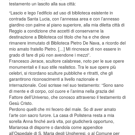
testamento un lascito alla sua città:
“Lascio e lego l’edificio ad uso di biblioteca esistente in
contrada Santa Lucia, con l’annessa area e con l’annesso
giardino con palme al piano superiore, alla mia diletta città di
Reggio a condizione che accetti di conservarne la
destinazione a Biblioteca col titolo che ha e che deve
rimanere immutato di Biblioteca Pietro De Nava, a ricordo del
mio amato fratello Pietro. […] Mi rincresce di non essere in
grado di fare di più non avendone i mezzi”.
Francesco Jerace, scultore calabrese, noto per le sue opere
monumentali e il suo stile realistico. Tra le sue opere più
celebri, si ricordano sculture pubbliche e ritratti, che gli
garantirono riconoscimenti a livello nazionale e
internazionale. Così scrisse nel suo testamento: “Sono sano
di mente e di corpo, col cuore e l’anima nella grazia del
Fattore dell’Universo, che conosco attraverso il testamento di
Gesù Cristo.
Perdono quelli che mi fecero del male. So di aver amato
l’arte con sacro furore. La casa di Polistena resta a mia
sorella Anna finché avrà vita, poi giudicherà opportuno,
Mariarosa di disporre o dandola come appendice
all’Ospedale di S. Maria degli Ungheresi, o al Comune per