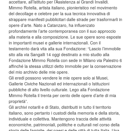
accettare, all’Istituto per l’Assistenza ai Grandi Invalidi.
Mimmo Rotella, artista italiano, pionieristico nel movimento
del decollage e celebre per la sua tecnica innovativa di
strappare manifesti pubblicitari dalle strade per trasformarli in
opere d’arte. Nato a Catanzaro, ha influenzato
profondamente l’arte contemporanea con il suo approccio
alla materia e alla composizione. Le sue opere sono esposte
in importanti musei e gallerie internazionali. Con il
testamento darà vita alla sua Fondazione: “Lascio l’immobile
sito alla via Sangalli 14 oggi destinato a mio studio alla
Fondazione Mimmo Rotella con sede in Milano via Palestro 6
affinché la stessa utilizzi detto immobile per la conservazione
del mio archivio delle mie opere.
Gli eredi possono vendere le mie opere solo ai Musei,
Gallerie Civiche Nazionali ed internazionali o Istituzioni
pubbliche di alto livello culturale. Lego alla Fondazione
Mimmo Rotella il trenta per cento delle opere d’arte di mia
proprietà”.
Gli archivi notarili e di Stato, distribuiti in tutto il territorio
italiano, sono pertanto i custodi della memoria e della storia,
individuale e collettiva. Mantengono traccia delle attività
economiche, patrimoniali, politiche e culturali nel corso della
storia delle famiglie, dei paesi e delle città di tutta Italia. Una