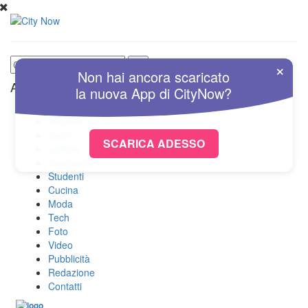
×
Non hai ancora scaricato
Altre Sezioni
la nuova
App
di
CityNow?
Home
Attualità
Sport
SCARICA ADESSO
Cultura
Spettacolo
Studenti
Cucina
Moda
Tech
Foto
Video
Pubblicità
Redazione
Contatti