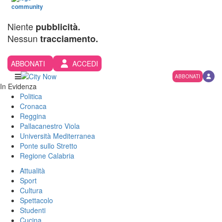
Niente
pubblicità.
Nessun
tracciamento.
ABBONATI
ACCEDI
ABBONATI
In Evidenza
Politica
Cronaca
Reggina
Pallacanestro Viola
Università Mediterranea
Ponte sullo Stretto
Regione Calabria
Attualità
Sport
Cultura
Spettacolo
Studenti
Cucina