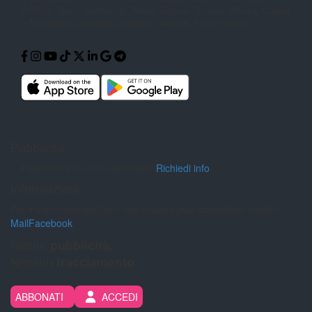
Politica,
Sport, Spettacolo, Moda, Cultura,
Scuola, Musica, Cucina
e Tecnologia
raccontati attraverso Articoli, Foto e
Video.
Pubblicità
Pubblicità sul nostro giornale?
Richiedi info
Informazioni
Per inviarci segnalazioni, foto e video puoi contattarci tramite:
Mail
Facebook
Niente
pubblicità.
Nessun
tracciamento.
ABBONATI
ACCEDI