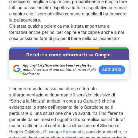
conoscersi meglio e capire che, probabilmente è meglio fare
tutti un passo indietro rispetto a tutte le aspettative personali
e capire che il vero obiettivo comune è quello di far crescere
la pallacanestro.
C’è stata qualche polemica ma è stata importante e
formativa anche per noi per capire e far capire anche a noi
cosa possiamo fare di più per il bene della pallacanestro”.
Decidi tu come informarti su Google.
Aggiungi
CityNow
alle tue
Fonti preferite
:
quando cercherai una notizia, ci troverai più
AGGIUNGI
facilmente.
Il numero uno del basket calabrese è tornato
sull’argomentazione riguardante il servizio televisivo di
“Striscia la Notizia” andato in onda su Canale 5 che ha
evidenziato lo stato dell’impianto dello Scatolone ed il
perdurare di una situazione che va avanti, tra l’indifferenza
generale da sei mesi ed oggetto di una replica social “dura”
ma non attinente al centro della situazione del Sindaco di
Reggio Calabria,
Giuseppe Falcomatà
, considerando che, le
soluzioni dopo cento ottanta giorni non sono ancora arrivate.