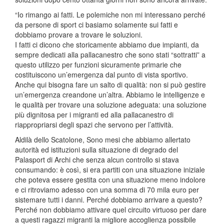
“Io rimango ai fatti. Le polemiche non mi interessano perché
da persone di sport ci basiamo solamente sui fatti e
dobbiamo provare a trovare le soluzioni.
I fatti ci dicono che storicamente abbiamo due impianti, da
sempre dedicati alla pallacanestro che sono stati “sottratti” a
questo utilizzo per funzioni sicuramente primarie che
costituiscono un’emergenza dal punto di vista sportivo.
Anche qui bisogna fare un salto di qualità: non si può gestire
un’emergenza creandone un’altra. Abbiamo le intelligenze e
le qualità per trovare una soluzione adeguata: una soluzione
più dignitosa per i migranti ed alla pallacanestro di
riappropriarsi degli spazi che servono per l’attività.
Aldilà dello Scatolone, Sono mesi che abbiamo allertato
autorità ed istituzioni sulla situazione di degrado del
Palasport di Archi che senza alcun controllo si stava
consumando: è così, si era partiti con una situazione iniziale
che poteva essere gestita con una situazione meno indolore
e ci ritroviamo adesso con una somma di 70 mila euro per
sistemare tutti i danni. Perché dobbiamo arrivare a questo?
Perché non dobbiamo attivare quel circuito virtuoso per dare
a questi ragazzi migranti la migliore accoglienza possibile