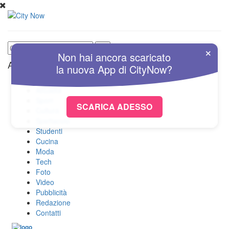
×
Non hai ancora scaricato
Altre Sezioni
la nuova
App
di
CityNow?
Home
Attualità
Sport
SCARICA ADESSO
Cultura
Spettacolo
Studenti
Cucina
Moda
Tech
Foto
Video
Pubblicità
Redazione
Contatti