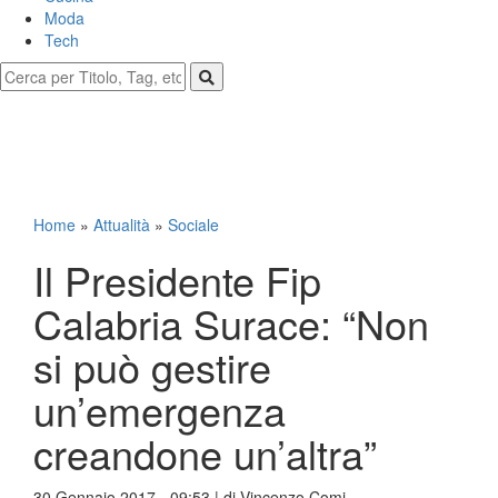
Moda
Tech
Home
»
Attualità
»
Sociale
Il Presidente Fip
Calabria Surace: “Non
si può gestire
un’emergenza
creandone un’altra”
30 Gennaio 2017 - 09:53 | di
Vincenzo Comi