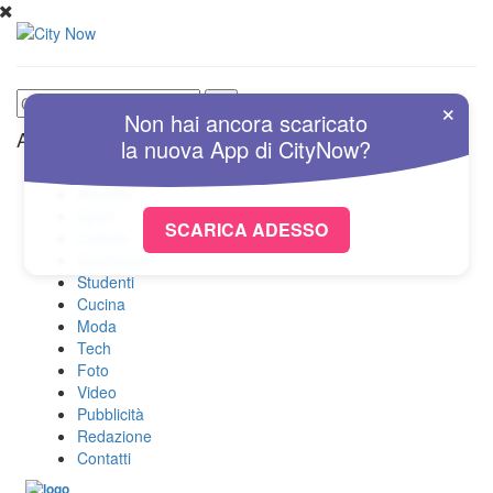
×
Non hai ancora scaricato
Altre Sezioni
la nuova
App
di
CityNow?
Home
Attualità
Sport
SCARICA ADESSO
Cultura
Spettacolo
Studenti
Cucina
Moda
Tech
Foto
Video
Pubblicità
Redazione
Contatti