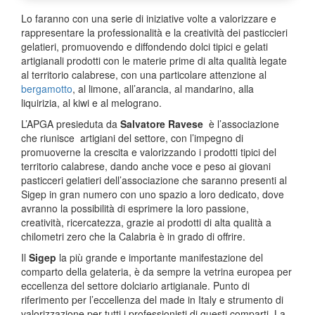
Lo faranno con una serie di iniziative volte a valorizzare e
rappresentare la professionalità e la creatività dei pasticcieri
gelatieri, promuovendo e diffondendo dolci tipici e gelati
artigianali prodotti con le materie prime di alta qualità legate
al territorio calabrese, con una particolare attenzione al
bergamotto
, al limone, all’arancia, al mandarino, alla
liquirizia, al kiwi e al melograno.
L’APGA presieduta da
Salvatore Ravese
è l’associazione
che riunisce artigiani del settore, con l’impegno di
promuoverne la crescita e valorizzando i prodotti tipici del
territorio calabrese, dando anche voce e peso ai giovani
pasticceri gelatieri dell’associazione che saranno presenti al
Sigep in gran numero con uno spazio a loro dedicato, dove
avranno la possibilità di esprimere la loro passione,
creatività, ricercatezza, grazie ai prodotti di alta qualità a
chilometri zero che la Calabria è in grado di offrire.
Il
Sigep
la più grande e importante manifestazione del
comparto della gelateria, è da sempre la vetrina europea per
eccellenza del settore dolciario artigianale. Punto di
riferimento per l’eccellenza del made in Italy e strumento di
valorizzazione per tutti i professionisti di questi comparti. La