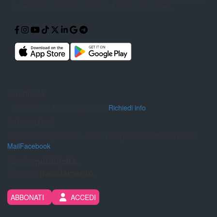
e Tecnologia
raccontati attraverso Articoli, Foto e
Video.
Pubblicità
Pubblicità sul nostro giornale?
Richiedi info
Informazioni
Per inviarci segnalazioni, foto e video puoi contattarci tramite:
Mail
Facebook
Niente
pubblicità.
Nessun
tracciamento.
ABBONATI
ACCEDI