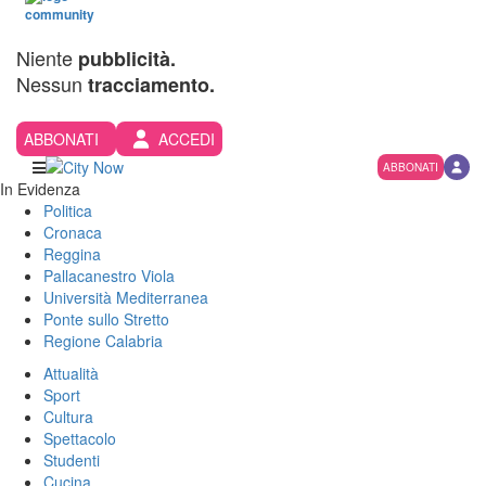
Niente
pubblicità.
Nessun
tracciamento.
ABBONATI
ACCEDI
ABBONATI
In Evidenza
Politica
Cronaca
Reggina
Pallacanestro Viola
Università Mediterranea
Ponte sullo Stretto
Regione Calabria
Attualità
Sport
Cultura
Spettacolo
Studenti
Cucina