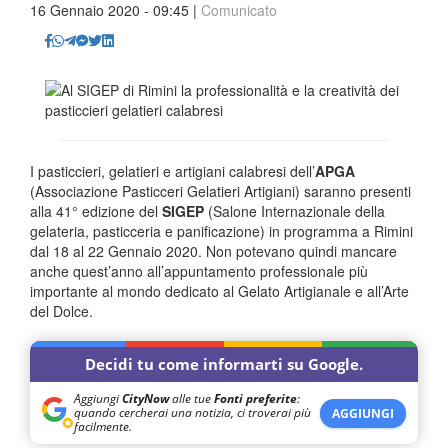
16 Gennaio 2020 - 09:45 |
Comunicato
I pasticcieri, gelatieri e artigiani calabresi dell’
APGA
(Associazione Pasticceri Gelatieri Artigiani) saranno presenti
alla 41° edizione del
SIGEP
(Salone Internazionale della
gelateria, pasticceria e panificazione) in programma a Rimini
dal 18 al 22 Gennaio 2020. Non potevano quindi mancare
anche quest’anno all’appuntamento professionale più
importante al mondo dedicato al Gelato Artigianale e all’Arte
del Dolce.
Decidi tu come informarti su Google.
Aggiungi
CityNow
alle tue
Fonti preferite
:
quando cercherai una notizia, ci troverai più
AGGIUNGI
facilmente.