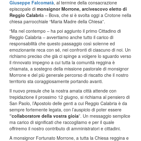
Giuseppe Falcomatà
, al termine della consacrazione
episcopale di
monsignor Morrone, arcivescovo eletto di
Reggio Calabri
a – Bova, che si è svolta oggi a Crotone nella
chiesa parrocchiale “Maria Madre della Chiesa”.
“Ma nel contempo – ha poi aggiunto il primo Cittadino di
Reggio Calabria – avvertiamo anche tutto il carico di
responsabilità che questo passaggio così solenne ed
emozionante reca con sé, nei confronti di ciascuno di noi. Un
richiamo preciso che già ci spinge a volgere lo sguardo verso
il rinnovato impegno a cui tutta la comunità reggina è
chiamata, a sostegno della missione pastorale di monsignor
Morrone e del più generale percorso di riscatto che il nostro
territorio sta coraggiosamente portando avanti.
Il nuovo presule che la nostra amata città attende con
trepidazione il prossimo 12 giugno, si richiama al pensiero di
San Paolo, l’Apostolo delle genti a cui Reggio Calabria è da
sempre fortemente legata, con l’auspicio di poter essere
“collaboratore della vostra gioia
”. Un messaggio semplice
ma carico di significati che raccogliamo e per il quale
offriremo il nostro contributo di amministratori e cittadini.
A monsignor Fortunato Morrone, a tutta la Chiesa reggina e