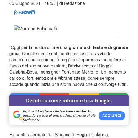
05 Giugno 2021 - 16:55 | di
Redazione
“Oggi per la nostra città è una
giornata di festa e di grande
gioia.
Questi sono i sentimenti che suscita l’avvio del
cammino che la comunità reggina si appresta a compiere al
fianco del suo nuovo pastore, l’arcivescovo di Reggio
Calabria-Bova, monsignor Fortunato Morrone. Un momento
carico di forti emozioni e vibranti attese, come sempre
accade quando inizia una storia nuova che ci coinvolge tutti”.
Decidi tu come informarti su Google.
Aggiungi
CityNow
alle tue
Fonti preferite
:
quando cercherai una notizia, ci troverai più
AGGIUNGI
facilmente.
È quanto affermato dal Sindaco di Reggio Calabria
,