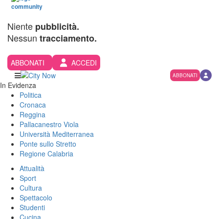
Niente
pubblicità.
Nessun
tracciamento.
ABBONATI
ACCEDI
ABBONATI
In Evidenza
Politica
Cronaca
Reggina
Pallacanestro Viola
Università Mediterranea
Ponte sullo Stretto
Regione Calabria
Attualità
Sport
Cultura
Spettacolo
Studenti
Cucina