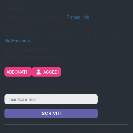
Pubblicità
Pubblicità sul nostro giornale?
Richiedi info
Informazioni
Per inviarci segnalazioni, foto e video puoi contattarci tramite:
Mail
Facebook
Niente
pubblicità.
Nessun
tracciamento.
ABBONATI
ACCEDI
Iscriviti alla newsletter
ISCRIVITI