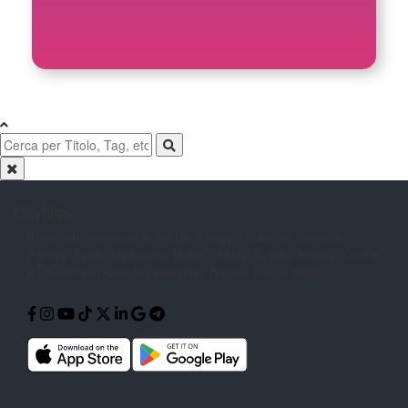
CityNow
Il Giornale online con le notizie di
Reggio Calabria. Cronaca,
Politica,
Sport, Spettacolo, Moda, Cultura,
Scuola, Musica, Cucina
e Tecnologia
raccontati attraverso Articoli, Foto e
Video.