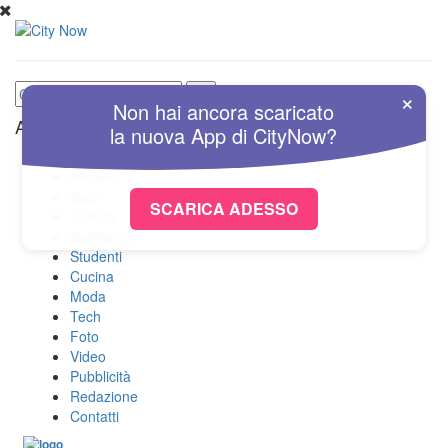
×
Non hai ancora scaricato
Altre Sezioni
la nuova
App
di
CityNow?
Home
Attualità
Sport
SCARICA ADESSO
Cultura
Spettacolo
Studenti
Cucina
Moda
Tech
Foto
Video
Pubblicità
Redazione
Contatti