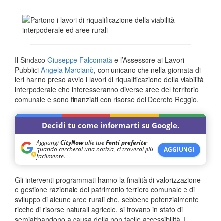
Il Sindaco
Giuseppe Falcomatà
e l’Assessore ai Lavori
Pubblici
Angela Marcianò
, comunicano che nella giornata di
ieri hanno preso avvio i lavori di riqualificazione della viabilità
interpoderale che interesseranno diverse aree del territorio
comunale e sono finanziati con risorse del Decreto Reggio.
Decidi tu come informarti su Google.
Aggiungi
CityNow
alle tue
Fonti preferite
:
quando cercherai una notizia, ci troverai più
AGGIUNGI
facilmente.
Gli interventi programmati hanno la finalità di valorizzazione
e gestione razionale del patrimonio terriero comunale e di
sviluppo di alcune aree rurali che, sebbene potenzialmente
ricche di risorse naturali agricole, si trovano in stato di
semiabbandono a causa della non facile accessibilità. I