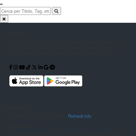
CityNow
Il Giornale online con le notizie di
Reggio Calabria. Cronaca,
Politica,
Sport, Spettacolo, Moda, Cultura,
Scuola, Musica, Cucina
e Tecnologia
raccontati attraverso Articoli, Foto e
Video.
Pubblicità
Pubblicità sul nostro giornale?
Richiedi info
Informazioni
Per inviarci segnalazioni, foto e video puoi contattarci tramite: