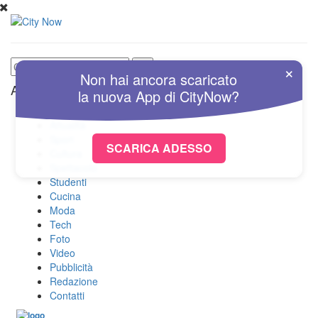
×
Non hai ancora scaricato
Altre Sezioni
la nuova
App
di
CityNow?
Home
Attualità
Sport
SCARICA ADESSO
Cultura
Spettacolo
Studenti
Cucina
Moda
Tech
Foto
Video
Pubblicità
Redazione
Contatti