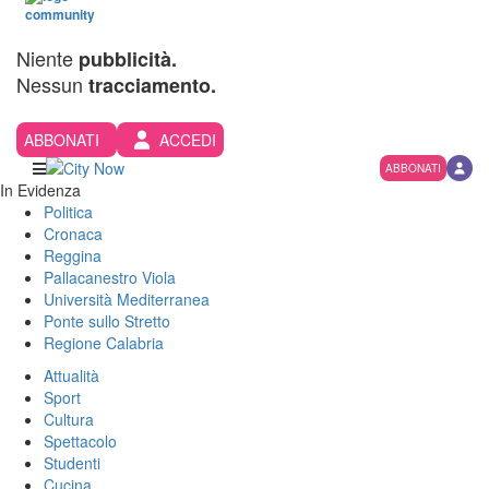
Niente
pubblicità.
Nessun
tracciamento.
ABBONATI
ACCEDI
ABBONATI
In Evidenza
Politica
Cronaca
Reggina
Pallacanestro Viola
Università Mediterranea
Ponte sullo Stretto
Regione Calabria
Attualità
Sport
Cultura
Spettacolo
Studenti
Cucina