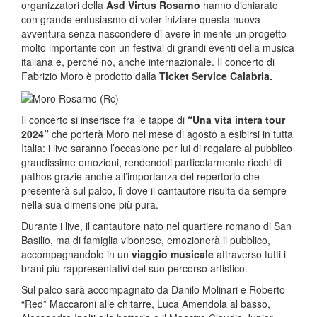
organizzatori della
Asd Virtus Rosarno
hanno dichiarato
con grande entusiasmo di voler iniziare questa nuova
avventura senza nascondere di avere in mente un progetto
molto importante con un festival di grandi eventi della musica
italiana e, perché no, anche internazionale. Il concerto di
Fabrizio Moro è prodotto dalla
Ticket Service Calabria.
Il concerto si inserisce fra le tappe di
“Una vita intera tour
2024”
che porterà Moro nel mese di agosto a esibirsi in tutta
Italia: i live saranno l’occasione per lui di regalare al pubblico
grandissime emozioni, rendendoli particolarmente ricchi di
pathos grazie anche all’importanza del repertorio che
presenterà sul palco, lì dove il cantautore risulta da sempre
nella sua dimensione più pura.
Durante i live, il cantautore nato nel quartiere romano di San
Basilio, ma di famiglia vibonese, emozionerà il pubblico,
accompagnandolo in un
viaggio musicale
attraverso tutti i
brani più rappresentativi del suo percorso artistico.
Sul palco sarà accompagnato da Danilo Molinari e Roberto
“Red” Maccaroni alle chitarre, Luca Amendola al basso,