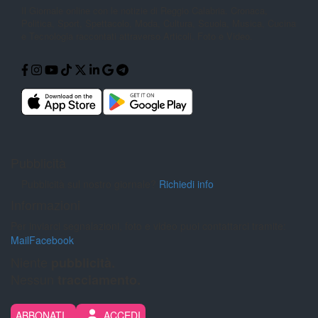
Il Giornale online con le notizie di
Reggio Calabria. Cronaca,
Politica,
Sport, Spettacolo, Moda, Cultura,
Scuola, Musica, Cucina
e Tecnologia
raccontati attraverso Articoli, Foto e
Video.
Pubblicità
Pubblicità sul nostro giornale?
Richiedi info
Informazioni
Per inviarci segnalazioni, foto e video puoi contattarci tramite:
Mail
Facebook
Niente
pubblicità.
Nessun
tracciamento.
ABBONATI
ACCEDI