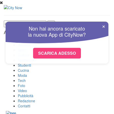
×
Non hai ancora scaricato
Altre Sezioni
la nuova
App
di
CityNow?
Home
Attualità
Sport
SCARICA ADESSO
Cultura
Spettacolo
Studenti
Cucina
Moda
Tech
Foto
Video
Pubblicità
Redazione
Contatti