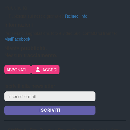
Pubblicità
Pubblicità sul nostro giornale?
Richiedi info
Informazioni
Per inviarci segnalazioni, foto e video puoi contattarci tramite:
Mail
Facebook
Niente
pubblicità.
Nessun
tracciamento.
ABBONATI
ACCEDI
Iscriviti alla newsletter
ISCRIVITI
CityNow.it - Reg. Tribunale Reggio Calabria n 13/2013 | Coop.