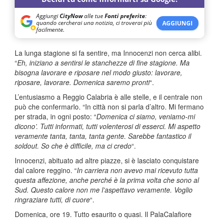
Aggiungi
CityNow
alle tue
Fonti preferite
:
quando cercherai una notizia, ci troverai più
AGGIUNGI
facilmente.
La lunga stagione si fa sentire, ma Innocenzi non cerca alibi.
“
Eh, iniziano a sentirsi le stanchezze di fine stagione. Ma
bisogna lavorare e riposare nel modo giusto: lavorare,
riposare, lavorare. Domenica saremo pronti
“.
L’entusiasmo a Reggio Calabria è alle stelle, e il centrale non
può che confermarlo. “In città non si parla d’altro. Mi fermano
per strada, in ogni posto: “
Domenica ci siamo, veniamo-mi
dicono’. Tutti informati, tutti volenterosi di esserci. Mi aspetto
veramente tanta, tanta, tanta gente. Sarebbe fantastico il
soldout. So che è difficile, ma ci credo
“.
Innocenzi, abituato ad altre piazze, si è lasciato conquistare
dal calore reggino. “
In carriera non avevo mai ricevuto tutta
questa affezione, anche perché è la prima volta che sono al
Sud. Questo calore non me l’aspettavo veramente. Voglio
ringraziare tutti, di cuore
“.
Domenica, ore 19. Tutto esaurito o quasi. Il PalaCalafiore