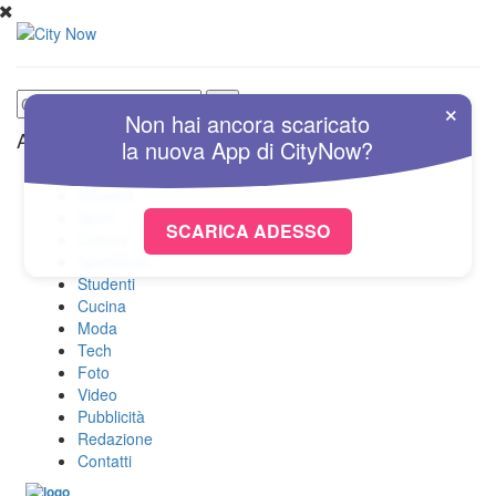
×
Non hai ancora scaricato
Altre Sezioni
la nuova
App
di
CityNow?
Home
Attualità
Sport
SCARICA ADESSO
Cultura
Spettacolo
Studenti
Cucina
Moda
Tech
Foto
Video
Pubblicità
Redazione
Contatti