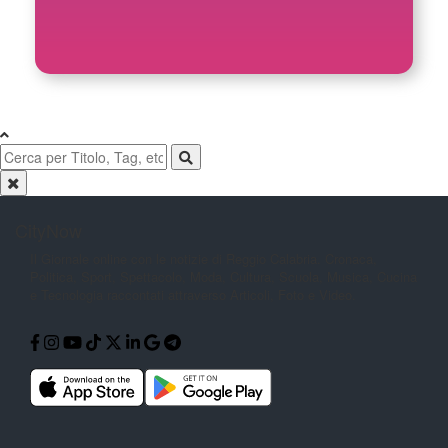
CityNow
Il Giornale online con le notizie di
Reggio Calabria. Cronaca,
Politica,
Sport, Spettacolo, Moda, Cultura,
Scuola, Musica, Cucina
e Tecnologia
raccontati attraverso Articoli, Foto e
Video.