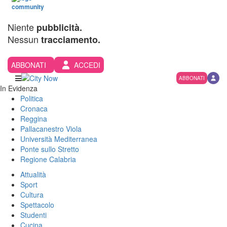
Niente
pubblicità.
Nessun
tracciamento.
ABBONATI
ACCEDI
ABBONATI
In Evidenza
Politica
Cronaca
Reggina
Pallacanestro Viola
Università Mediterranea
Ponte sullo Stretto
Regione Calabria
Attualità
Sport
Cultura
Spettacolo
Studenti
Cucina