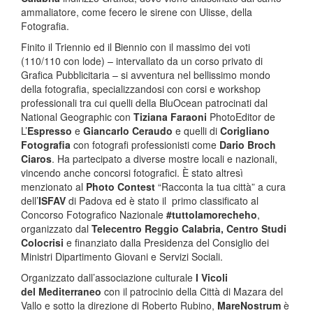
ammaliatore, come fecero le sirene con Ulisse, della
Fotografia.
Finito il Triennio ed il Biennio con il massimo dei voti
(110/110 con lode) – intervallato da un corso privato di
Grafica Pubblicitaria – si avventura nel bellissimo mondo
della fotografia, specializzandosi con corsi e workshop
professionali tra cui quelli della BluOcean patrocinati dal
National Geographic con
Tiziana Faraoni
PhotoEditor de
L’
Espresso
e
Giancarlo Ceraudo
e quelli di
Corigliano
Fotografia
con fotografi professionisti come
Dario Broch
Ciaros
. Ha partecipato a diverse mostre locali e nazionali,
vincendo anche concorsi fotografici. È stato altresì
menzionato al
Photo Contest
“Racconta la tua città” a cura
dell’
ISFAV
di Padova ed è stato il primo classificato al
Concorso Fotografico Nazionale
#tuttolamorecheho
,
organizzato dal
Telecentro Reggio Calabria, Centro Studi
Colocrisi
e finanziato dalla Presidenza del Consiglio dei
Ministri Dipartimento Giovani e Servizi Sociali.
Organizzato dall’associazione culturale
I Vicoli
del
Mediterraneo
con il patrocinio della Città di Mazara del
Vallo e sotto la direzione di Roberto Ru­bino,
MareNostrum
è