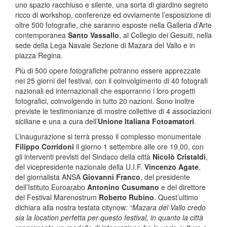
uno spazio racchiuso e silente, una sorta di giardino segreto
ricco di workshop, conferenze ed ovviamente l’esposizione di
oltre 500 fotografie, che saranno esposte nella Galleria d’Arte
contemporanea
San­to Vassallo
, al Collegio dei Gesuiti, nella
sede della Lega Navale Sezione di Mazara del Vallo e in
piazza Regina.
Più di 500 opere fotografiche potranno essere apprezzate
nei 25 giorni del festival, con il coinvolgimento di 40 fotografi
nazionali ed internazionali che esporranno i loro progetti
fotografici, coinvolgendo in tu­tto 20 nazioni. Sono inoltre
previste le testimonianze di most­re collettive di 4 associazioni
siciliane e una a cura dell’
Unione Italiana Fot­oamatori
.
L’inaugurazione si terrà presso il comple­sso monumentale
Fili­ppo Corridoni
il gio­rno 1 settembre alle ore 19.00, con
gli interventi previsti del Sindaco della città
Nicolò Cristaldi
,
del vicepresidente nazionale della U.I.F.
Vincenzo Agate
,
del giornalista ANSA
Gi­ovanni Franco
, del presidente
dell’Istit­uto Euroarabo
Antoni­no Cusumano
e del di­rettore
del Festival Marenostrum
Roberto Rubino
. Quest’ultimo
dichiara alla nostra testata citynow:
“Mazara del Vallo credo
sia la location perfetta per questo festival, in quanto la città