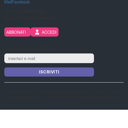
Mail
Facebook
Niente
pubblicità.
Nessun
tracciamento.
ABBONATI
ACCEDI
Iscriviti alla newsletter
ISCRIVITI
CityNow.it - Reg. Tribunale Reggio Calabria n 13/2013 | Coop.
“Libero Nocera” ARL - Via Modena, 14 - 89132 Reggio Calabria -
P.I. 00866240807