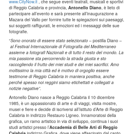
www.CityNow.it
, che segue eventi teatrali, musicali e sportivi
di Reggio Calabria e provincia,
Antonello Diano
, è lieto di
partecipare all’evento e sarà presente all’inaugurazione a
Mazara del Vallo per fornire tutte le spiegazioni sui paesaggi,
sui soggetti raffigurati, le emozioni ed i messaggi delle sue
fotografie.
“
Sono onorato di essere stato selezionato
– postilla Diano –
al Festival Internazionale di Fotografia del Mediterraneo
assieme a fotografi Nazionali e di tutto il resto del mondo. La
mia passione sta percorrendo la strada giusta e sto
raccogliendo il frutto dei miei studi e dei miei sacrifici. Amo
moltissimo la mia città ed è motivo di orgoglio essere
testimone di Reggio Calabria in maniera positiva, anche
perché spesso noi reggini siamo etichettati e collegati a
notizie negative”.
Antonello Diano nasce a Reggio Calabria il 10 dicembre
1985, è un appassionato di arte e di viaggi, visita mostre,
musei e fiere e decide di iscriversi all’Istituto d’Arte di Reggio
Calabria in indirizzo Restauro Ligneo. Innamoratosi della
grafica, un ramo artistico in via di sviluppo, continua i suoi
studi artistici presso l’
Accademia di Belle Arti di Reggio
Calabria
indirizzo Grafica, dove viene affascinato dal canto