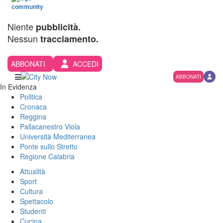
Niente
pubblicità.
Nessun
tracciamento.
ABBONATI
ACCEDI
ABBONATI
In Evidenza
Politica
Cronaca
Reggina
Pallacanestro Viola
Università Mediterranea
Ponte sullo Stretto
Regione Calabria
Attualità
Sport
Cultura
Spettacolo
Studenti
Cucina