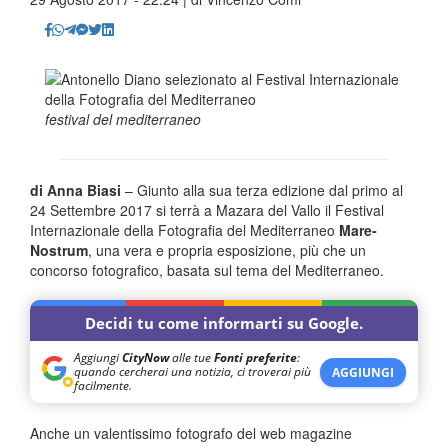
festival del mediterraneo
d
i Anna Biasi
– Giunto alla sua terza edizione dal primo al
24 Settembre 2017 si terrà a Mazara del Vallo il Fes­tival
Internazionale della Fotografia del Mediterraneo
Mare­
Nostrum
, una vera e propria esposizione, più che un
concorso fotografico, basata sul tema del Mediterraneo.
Decidi tu come informarti su Google.
Aggiungi
CityNow
alle tue
Fonti preferite
:
quando cercherai una notizia, ci troverai più
AGGIUNGI
facilmente.
Anche un valentissimo fotografo del web magazine