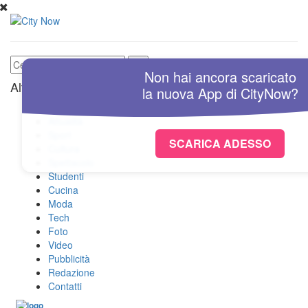
Non hai ancora scaricato
Altre Sezioni
la nuova
App
di
CityNow?
Home
Attualità
Sport
SCARICA ADESSO
Cultura
Spettacolo
Studenti
Cucina
Moda
Tech
Foto
Video
Pubblicità
Redazione
Contatti