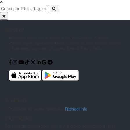
CityNow
Il Giornale online con le notizie di
Reggio Calabria. Cronaca,
Politica,
Sport, Spettacolo, Moda, Cultura,
Scuola, Musica, Cucina
e Tecnologia
raccontati attraverso Articoli, Foto e
Video.
Pubblicità
Pubblicità sul nostro giornale?
Richiedi info
Informazioni
Per inviarci segnalazioni, foto e video puoi contattarci tramite: