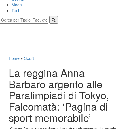
Moda
Tech
Home
»
Sport
La reggina Anna
Barbaro argento alle
Paralimpiadi di Tokyo,
Falcomatà: ‘Pagina di
sport memorabile’
"Grazie Anna, non vediamo l'ora di riabbracciarti", le parole