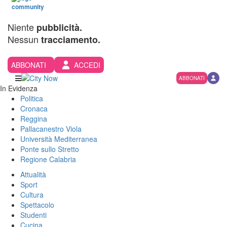
Niente
pubblicità.
Nessun
tracciamento.
ABBONATI
ACCEDI
ABBONATI
In Evidenza
Politica
Cronaca
Reggina
Pallacanestro Viola
Università Mediterranea
Ponte sullo Stretto
Regione Calabria
Attualità
Sport
Cultura
Spettacolo
Studenti
Cucina