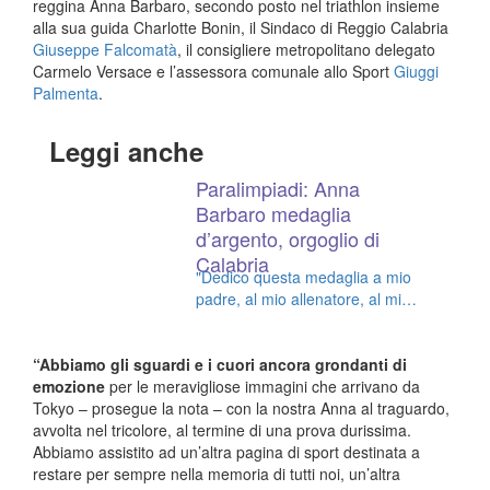
reggina Anna Barbaro, secondo posto nel triathlon insieme
alla sua guida Charlotte Bonin, il Sindaco di Reggio Calabria
Giuseppe Falcomatà
, il consigliere metropolitano delegato
Carmelo Versace e l’assessora comunale allo Sport
Giuggi
Palmenta
.
Leggi anche
Paralimpiadi: Anna
Barbaro medaglia
d’argento, orgoglio di
Calabria
"Dedico questa medaglia a mio
padre, al mio allenatore, al mio
fidanzato e soprattutto a me
stessa"
“Abbiamo gli sguardi e i cuori ancora grondanti di
emozione
per le meravigliose immagini che arrivano da
Tokyo – prosegue la nota – con la nostra Anna al traguardo,
avvolta nel tricolore, al termine di una prova durissima.
Abbiamo assistito ad un’altra pagina di sport destinata a
restare per sempre nella memoria di tutti noi, un’altra