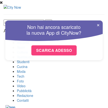
×
Non hai ancora scaricato
Altre Sezioni
la nuova
App
di
CityNow?
Home
Attualità
Sport
SCARICA ADESSO
Cultura
Spettacolo
Studenti
Cucina
Moda
Tech
Foto
Video
Pubblicità
Redazione
Contatti