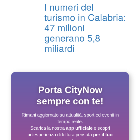
I numeri del
turismo in Calabria:
47 milioni
generano 5,8
miliardi
Porta CityNow
sempre con te!
Rimani aggiornato su attualità, sport ed eventi in
tempo reale.
Scarica la nostra
app ufficiale
e scopri
un'esperienza di lettura pensata
per il tuo