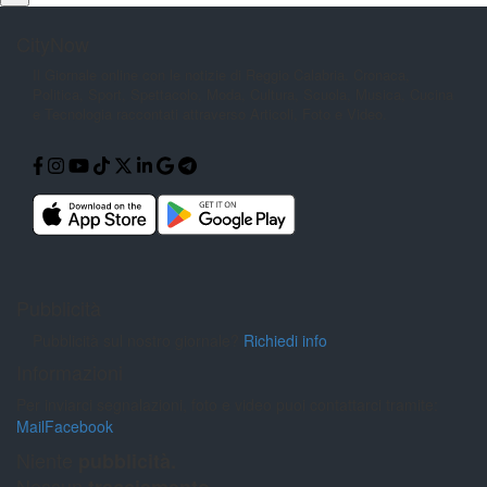
CityNow
Il Giornale online con le notizie di
Reggio Calabria. Cronaca,
Politica,
Sport, Spettacolo, Moda, Cultura,
Scuola, Musica, Cucina
e Tecnologia
raccontati attraverso Articoli, Foto e
Video.
Pubblicità
Pubblicità sul nostro giornale?
Richiedi info
Informazioni
Per inviarci segnalazioni, foto e video puoi contattarci tramite:
Mail
Facebook
Niente
pubblicità.
Nessun
tracciamento.