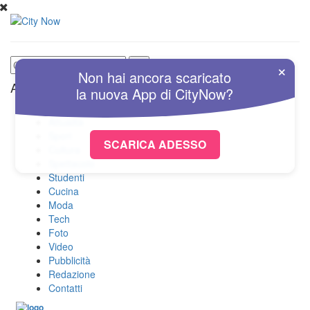
×
Non hai ancora scaricato
Altre Sezioni
la nuova
App
di
CityNow?
Home
Attualità
Sport
SCARICA ADESSO
Cultura
Spettacolo
Studenti
Cucina
Moda
Tech
Foto
Video
Pubblicità
Redazione
Contatti