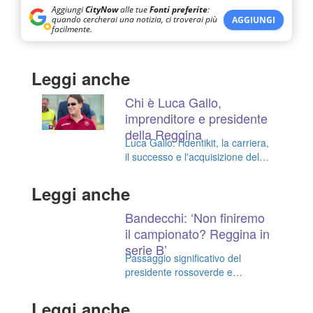
Aggiungi
CityNow
alle tue
Fonti preferite
:
quando cercherai una notizia, ci troverai più
AGGIUNGI
facilmente.
Leggi anche
Chi è Luca Gallo,
imprenditore e presidente
della Reggina
Luca Gallo: l'identikit, la carriera,
il successo e l'acquisizione della
Reggina 1914 dell'imprenditore
romano con origini calabresi
Leggi anche
Bandecchi: ‘Non finiremo
il campionato? Reggina in
serie B’
Passaggio significativo del
presidente rossoverde e
riconoscimenti per la squadra
amaranto
Leggi anche