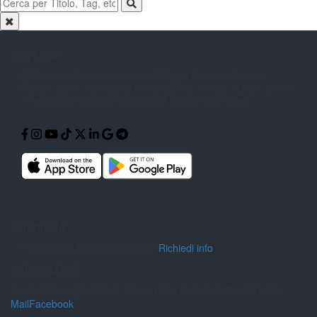
CityNow
Il Giornale online con le notizie di
Reggio Calabria. Cronaca,
Politica,
Sport, Spettacolo, Moda, Cultura,
Scuola, Musica, Cucina
e Tecnologia
raccontati attraverso Articoli, Foto e
Video.
Pubblicità
Pubblicità sul nostro giornale?
Richiedi info
Informazioni
Per inviarci segnalazioni, foto e video puoi contattarci tramite:
Mail
Facebook