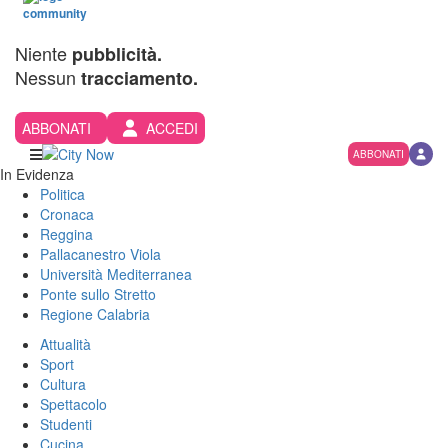
Niente
pubblicità.
Nessun
tracciamento.
ABBONATI
ACCEDI
ABBONATI
In Evidenza
Politica
Cronaca
Reggina
Pallacanestro Viola
Università Mediterranea
Ponte sullo Stretto
Regione Calabria
Attualità
Sport
Cultura
Spettacolo
Studenti
Cucina