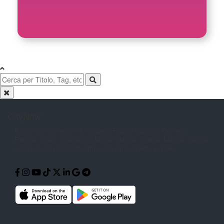
CityNow
Il Giornale online con le notizie di
Reggio Calabria. Cronaca,
Politica,
Sport, Spettacolo, Moda, Cultura,
Scuola, Musica, Cucina
e Tecnologia
raccontati attraverso Articoli, Foto e
Video.