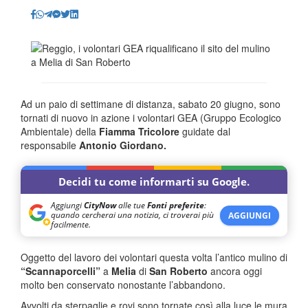
Ad un paio di settimane di distanza, sabato 20 giugno, sono
tornati di nuovo in azione i volontari GEA (Gruppo Ecologico
Ambientale) della
Fiamma Tricolore
guidate dal
responsabile
Antonio Giordano.
Decidi tu come informarti su Google.
Aggiungi
CityNow
alle tue
Fonti preferite
:
quando cercherai una notizia, ci troverai più
AGGIUNGI
facilmente.
Oggetto del lavoro dei volontari questa volta l’antico mulino di
“Scannaporcelli”
a
Melia
di
San Roberto
ancora oggi
molto ben conservato nonostante l’abbandono.
Avvolti da sterpaglie e rovi sono tornate così alla luce le mura