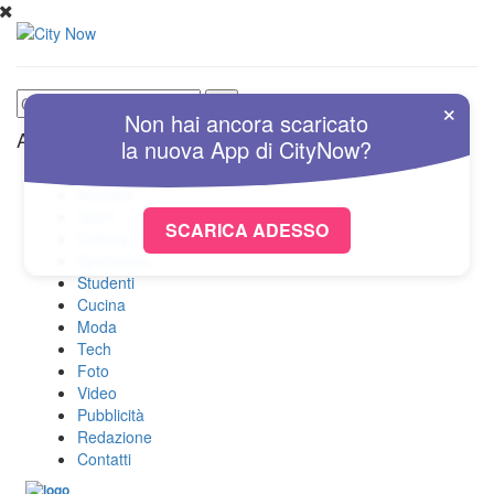
×
Non hai ancora scaricato
Altre Sezioni
la nuova
App
di
CityNow?
Home
Attualità
Sport
SCARICA ADESSO
Cultura
Spettacolo
Studenti
Cucina
Moda
Tech
Foto
Video
Pubblicità
Redazione
Contatti