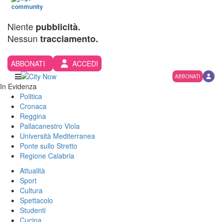
Niente
pubblicità.
Nessun
tracciamento.
ABBONATI
ACCEDI
ABBONATI
In Evidenza
Politica
Cronaca
Reggina
Pallacanestro Viola
Università Mediterranea
Ponte sullo Stretto
Regione Calabria
Attualità
Sport
Cultura
Spettacolo
Studenti
Cucina