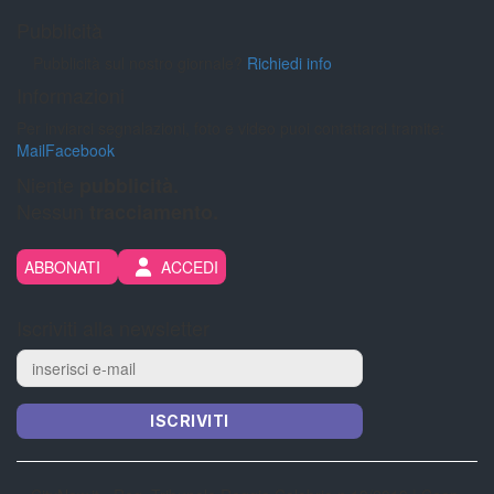
Pubblicità
Pubblicità sul nostro giornale?
Richiedi info
Informazioni
Per inviarci segnalazioni, foto e video puoi contattarci tramite:
Mail
Facebook
Niente
pubblicità.
Nessun
tracciamento.
ABBONATI
ACCEDI
Iscriviti alla newsletter
ISCRIVITI