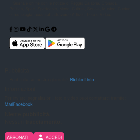
Il Giornale online con le notizie di
Reggio Calabria. Cronaca,
Politica,
Sport, Spettacolo, Moda, Cultura,
Scuola, Musica, Cucina
e Tecnologia
raccontati attraverso Articoli, Foto e
Video.
Pubblicità
Pubblicità sul nostro giornale?
Richiedi info
Informazioni
Per inviarci segnalazioni, foto e video puoi contattarci tramite:
Mail
Facebook
Niente
pubblicità.
Nessun
tracciamento.
ABBONATI
ACCEDI