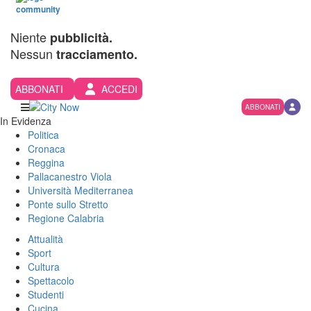
Niente
pubblicità.
Nessun
tracciamento.
ABBONATI
ACCEDI
ABBONATI
In Evidenza
Politica
Cronaca
Reggina
Pallacanestro Viola
Università Mediterranea
Ponte sullo Stretto
Regione Calabria
Attualità
Sport
Cultura
Spettacolo
Studenti
Cucina