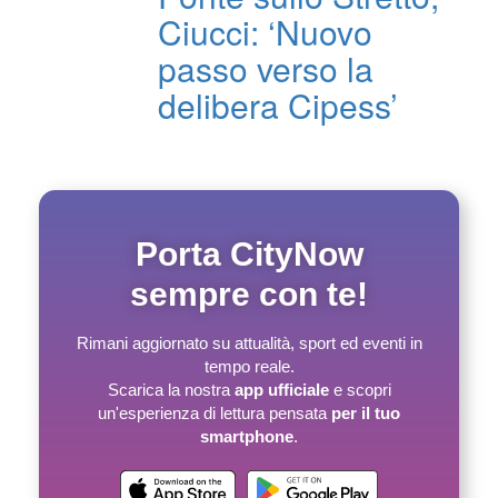
Ciucci: ‘Nuovo
passo verso la
delibera Cipess’
Porta CityNow
sempre con te!
Rimani aggiornato su attualità, sport ed eventi in
tempo reale.
Scarica la nostra
app ufficiale
e scopri
un'esperienza di lettura pensata
per il tuo
smartphone
.