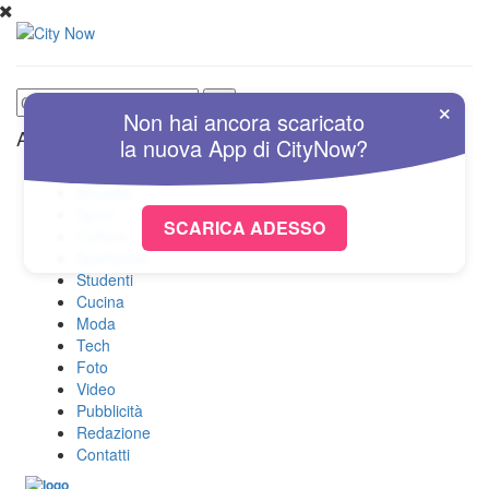
×
Non hai ancora scaricato
Altre Sezioni
la nuova
App
di
CityNow?
Home
Attualità
Sport
SCARICA ADESSO
Cultura
Spettacolo
Studenti
Cucina
Moda
Tech
Foto
Video
Pubblicità
Redazione
Contatti