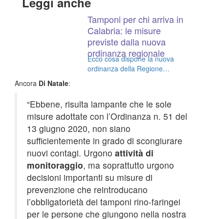
Leggi anche
Tamponi per chi arriva in
Calabria: le misure
previste dalla nuova
ordinanza regionale
Ecco cosa dispone la nuova
ordinanza della Regione
Calabria
Ancora
Di Natale
:
“Ebbene, risulta lampante che le sole
misure adottate con l’Ordinanza n. 51 del
13 giugno 2020, non siano
sufficientemente in grado di scongiurare
nuovi contagi. Urgono
attività di
monitoraggio
, ma soprattutto urgono
decisioni importanti su misure di
prevenzione che reintroducano
l’obbligatorietà dei tamponi rino-faringei
per le persone che giungono nella nostra