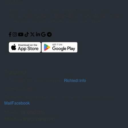
CityNow
Il Giornale online con le notizie di
Reggio Calabria. Cronaca,
Politica,
Sport, Spettacolo, Moda, Cultura,
Scuola, Musica, Cucina
e Tecnologia
raccontati attraverso Articoli, Foto e
Video.
Pubblicità
Pubblicità sul nostro giornale?
Richiedi info
Informazioni
Per inviarci segnalazioni, foto e video puoi contattarci tramite:
Mail
Facebook
Niente
pubblicità.
Nessun
tracciamento.