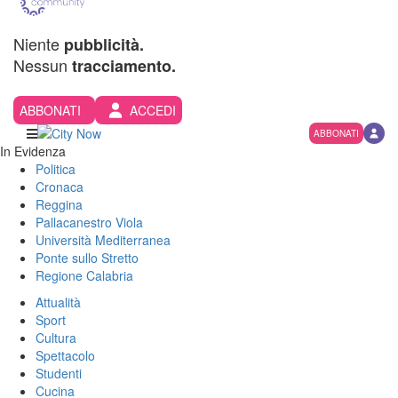
Niente
pubblicità.
Nessun
tracciamento.
ABBONATI
ACCEDI
ABBONATI
In Evidenza
Politica
Cronaca
Reggina
Pallacanestro Viola
Università Mediterranea
Ponte sullo Stretto
Regione Calabria
Attualità
Sport
Cultura
Spettacolo
Studenti
Cucina