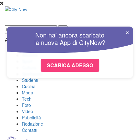
×
Non hai ancora scaricato
Altre Sezioni
la nuova
App
di
CityNow?
Home
Attualità
Sport
SCARICA ADESSO
Cultura
Spettacolo
Studenti
Cucina
Moda
Tech
Foto
Video
Pubblicità
Redazione
Contatti